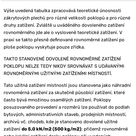
Výše uvedená tabulka zpracovává teoretické únosnosti
zákrytových plechů pro různé velikosti poklopů a pro různé
druhy zatížení. Zvláště u uváděného dovoleného zatížení
rovnoměrného jde ale o vysloveně teoretické zatížení. V
praxi se takto přesně definované rovnoměrné zatížení po
ploše poklopu vyskytuje pouze zřídka.
TAKTO STANOVENÉ DOVOLENÉ ROVNOMĚRNÉ ZATÍŽENÍ
POKLOPU NELZE TEDY NIKDY SROVNÁVAT S UDÁVANÝMI
ROVNOMĚRNÝMI UŽITNÝMI ZATÍŽENÍMI MÍSTNOSTÍ.
Tato užitná zatížení místností jsou stanovena jako náhradní
rovnoměrná zatížení za skutečně působící zatížení, které
často bývá množinou osamělých zatížení. Poklopy
posuzovaného provedení a rozměrů lze používat do podlah
bytových, administrativních staveb, prodejních místností,
archivů vč. chodeb, kde je stanoveno dovolené užitné
zatížení
do 5,0 kN/m2 (500 kg/m2)
; přičemž rovnoměrné