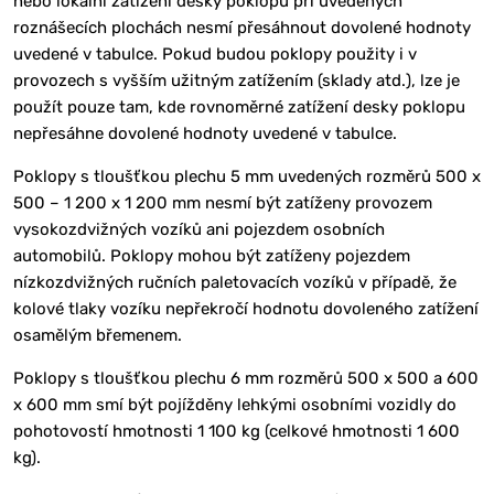
nebo lokální zatížení desky poklopu při uvedených
roznášecích plochách nesmí přesáhnout dovolené hodnoty
uvedené v tabulce. Pokud budou poklopy použity i v
provozech s vyšším užitným zatížením (sklady atd.), lze je
použít pouze tam, kde rovnoměrné zatížení desky poklopu
nepřesáhne dovolené hodnoty uvedené v tabulce.
Poklopy s tloušťkou plechu 5 mm uvedených rozměrů 500 x
500 – 1 200 x 1 200 mm nesmí být zatíženy provozem
vysokozdvižných vozíků ani pojezdem osobních
automobilů. Poklopy mohou být zatíženy pojezdem
nízkozdvižných ručních paletovacích vozíků v případě, že
kolové tlaky vozíku nepřekročí hodnotu dovoleného zatížení
osamělým břemenem.
Poklopy s tloušťkou plechu 6 mm rozměrů 500 x 500 a 600
x 600 mm smí být pojížděny lehkými osobními vozidly do
pohotovostí hmotnosti 1 100 kg (celkové hmotnosti 1 600
kg).