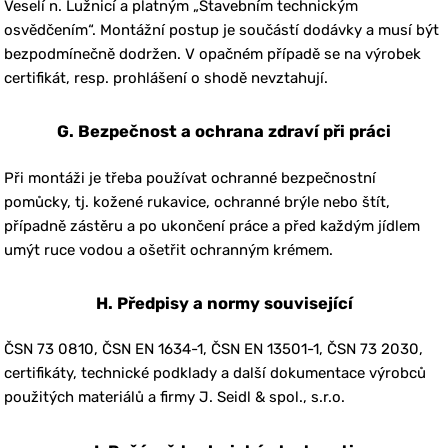
Veselí n. Lužnicí a platným „Stavebním technickým
osvědčením“. Montážní postup je součástí dodávky a musí být
bezpodmínečně dodržen. V opačném případě se na výrobek
certifikát, resp. prohlášení o shodě nevztahují.
G. Bezpečnost a ochrana zdraví při práci
Při montáži je třeba používat ochranné bezpečnostní
pomůcky, tj. kožené rukavice, ochranné brýle nebo štít,
případně zástěru a po ukončení práce a před každým jídlem
umýt ruce vodou a ošetřit ochranným krémem.
H. Předpisy a normy související
ČSN 73 0810, ČSN EN 1634-1, ČSN EN 13501-1, ČSN 73 2030,
certifikáty, technické podklady a další dokumentace výrobců
použitých materiálů a firmy J. Seidl & spol., s.r.o.