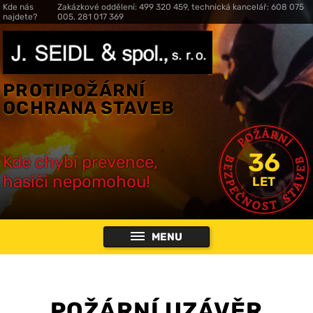
Kde nás
Zakázkové oddělení: 499 320 459, technická kancelář: 608 075
najdete?
005, 281 017 369
PROTIPOŽÁRNÍ
OCHRANA STAVEB
36
Kde chybí prevence,
hasiči nepomohou!
LET
MENU
POŽÁRNÍ UZÁVĚR