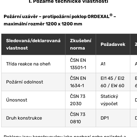
I. Požárně technické vlastnosti
®
Požární uzávěr – protipožární poklop ORDEXAL
–
maximální rozměr 1200 x 1200 mm
Sledovaná/deklarovaná
Zkušební
Požadavek
vlastnost
norma
ČSN EN
Třída reakce na oheň
A1
13501-1
ČSN EN
EI1 45 / EI2
Požární odolnost
1634-1
60 / EW 60
ČSN 73
Statický
Únosnost
2030
výpočet
ČSN 73
Druh konstrukce
DP1
0810