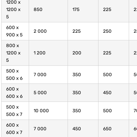
1200 x
1200 x
850
175
225
2
5
600 x
2 000
225
250
2
900 x 5
800 x
1200 x
1 200
200
225
2
5
500 x
7 000
350
500
5
500 x 6
600 x
5 000
350
450
5
600 x 6
500 x
10 000
350
500
7
500 x 7
600 x
7 000
450
650
6
600 x 7