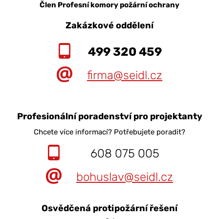
Člen Profesní komory požární ochrany
Zakázkové oddělení
499 320 459
firma@seidl.cz
Profesionální poradenství pro projektanty
Chcete více informací? Potřebujete poradit?
608 075 005
bohuslav@seidl.cz
Osvědčená protipožární řešení