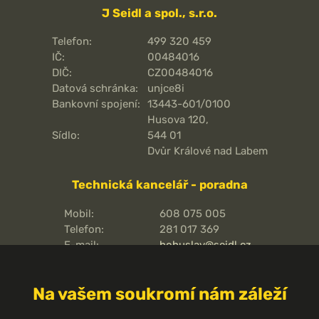
J Seidl a spol., s.r.o.
Telefon:
499 320 459
IČ:
00484016
DIČ:
CZ00484016
Datová schránka:
unjce8i
Bankovní spojení:
13443-601/0100
Husova 120,
Sídlo:
544 01
Dvůr Králové nad Labem
Technická kancelář - poradna
Mobil:
608 075 005
Telefon:
281 017 369
E-mail:
bohuslav@seidl.cz
Pražská 810/16,
Adresa kanceláře:
102 00
Na vašem soukromí nám záleží
Praha 15 - Hostivař