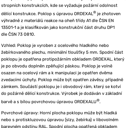
stropních konstrukcích, kde se vyžaduje požární odolnost
®
dělící konstrukce. Poklop s úpravou ORDEXAL
je zhotoven
výhradně z materiálů reakce na oheň třídy A1 dle ČSN EN
13501-1 a je klasifikován jako konstrukční část druhu DP1
dle ČSN 73 0810.
Vzhled: Poklop je vyroben z ocelového hladkého nebo
žebírkovaného plechu, minimální tloušťky 5 mm. Spodní část
poklopu je opatřena protipožárním obkladem ORDEXAL, který
je po obvodu doplněn zpěňující páskou. Poklop je volně
osazen na ocelový rám a k manipulaci je opatřen dvěma
zvedacími úchyty. Poklop může být opatřen závěsy, případně
zámkem. Součástí poklopu je i obvodový rám, který se kotví
do požárně dělicí konstrukce. Výrobek je dodáván v základní
®
barvě a s bílou povrchovou úpravou ORDEXALU
.
Povrchové úpravy: Horní plocha poklopu může být hladká
nebo s protiskluzovou úpravou (slzy, žebírka) v libovolném
barevném odstínu RAL. Spodní plocha opatřená obkladem