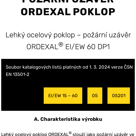
ORDEXAL POKLOP
Lehký ocelový poklop – požární uzávěr
®
ORDEXAL
EI/EW 60 DP1
Soubor katalogových listů platných od 1. 3. 2024 verze ČSN
EN 13501-2
EI/EW 15 – 60
05
05201
A. Charakteristika výrobku
®
Lehký ocelový poklop ORDEXAL
slouží jako požární uzávěr ve