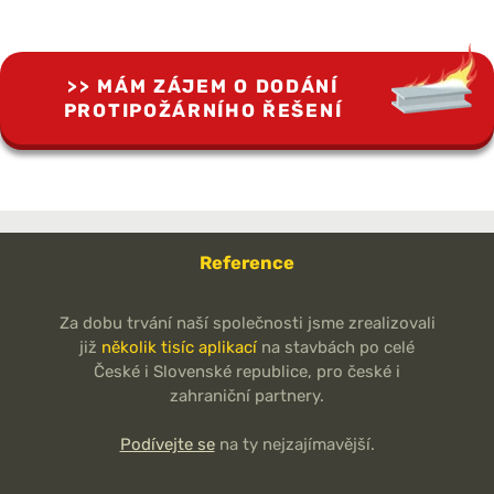
MÁM ZÁJEM O DODÁNÍ
PROTIPOŽÁRNÍHO ŘEŠENÍ
Reference
Za dobu trvání naší společnosti jsme zrealizovali
již
několik tisíc aplikací
na stavbách po celé
České i Slovenské republice, pro české i
zahraniční partnery.
Podívejte se
na ty nejzajímavější.