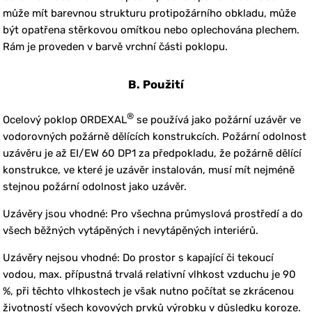
může mít barevnou strukturu protipožárního obkladu, může
být opatřena stěrkovou omítkou nebo oplechována plechem.
Rám je proveden v barvě vrchní části poklopu.
B. Použití
®
Ocelový poklop ORDEXAL
se používá jako požární uzávěr ve
vodorovných požárně dělících konstrukcích. Požární odolnost
uzávěru je až EI/EW 60 DP1 za předpokladu, že požárně dělící
konstrukce, ve které je uzávěr instalován, musí mít nejméně
stejnou požární odolnost jako uzávěr.
Uzávěry jsou vhodné: Pro všechna průmyslová prostředí a do
všech běžných vytápěných i nevytápěných interiérů.
Uzávěry nejsou vhodné: Do prostor s kapající či tekoucí
vodou, max. přípustná trvalá relativní vlhkost vzduchu je 90
%, při těchto vlhkostech je však nutno počítat se zkrácenou
životností všech kovových prvků výrobku v důsledku koroze.