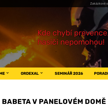
Zakázkové o
Kde chybí prevence
hasiči nepomohou!
ÁME
ORDEXAL
SEMINÁŘ 2026
PORAD
BABETA V PANELOVÉM DOMĚ