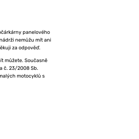
kočárkárny panelového
v nádrži nemůžu mít ani
 Děkuji za odpověď.
mít můžete.
Současně
a č. 23/2008 Sb.
 malých motocyklů s