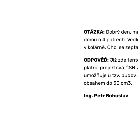
OTÁZKA:
Dobrý den, má
domu o 4 patrech. Vedle
v kolárně. Chci se zepta
ODPOVĚĎ:
Již zde tent
platná projektová ČSN 
umožňuje u tzv. budov 
obsahem do 50 cm3.
Ing. Petr Bohuslav