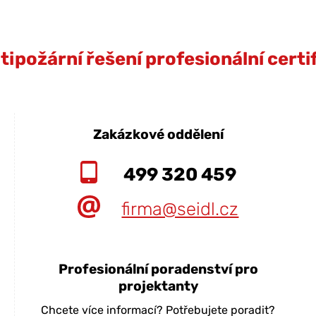
ipožární řešení profesionální cert
Zakázkové oddělení
499 320 459
firma@seidl.cz
Profesionální poradenství pro
projektanty
Chcete více informací? Potřebujete poradit?