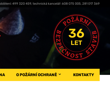
ddělení: 499 320 459, technická kancelář: 608 075 005, 281 017 369
36
,
LET
NA
O POŽÁRNÍ OCHRANĚ
KONTAKTY