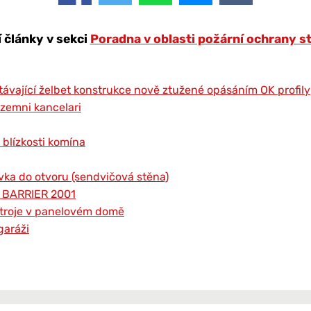
í články v sekci
Poradna v oblasti požární ochrany s
távající želbet konstrukce nově ztužené opásáním OK profily
izemni kancelari
 blízkosti komína
vka do otvoru (sendvičová stěna)
r BARRIER 2001
ístroje v panelovém domě
garáži