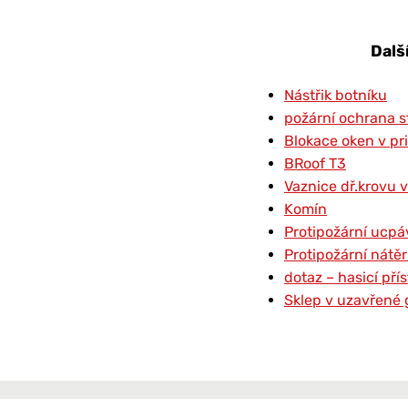
Dalš
Nástřik botníku
požární ochrana s
Blokace oken v pr
BRoof T3
Vaznice dř.krovu v
Komín
Protipožární ucpá
Protipožární nátě
dotaz – hasicí př
Sklep v uzavřené 