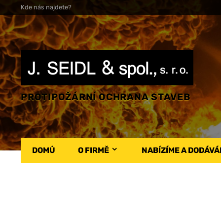
Kde nás najdete?
PROTIPOŽÁRNÍ OCHRANA STAVEB
DOMŮ
O FIRMĚ
NABÍZÍME A DODÁV