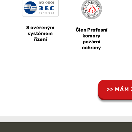
S ověřeným
Člen Profesní
systémem
komory
řízení
požární
ochrany
MÁM 