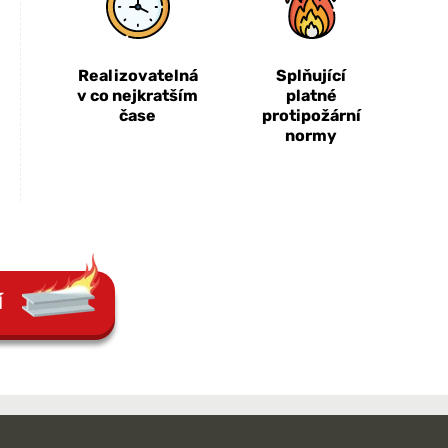
Realizovatelná
Splňující
v co nejkratším
platné
čase
protipožární
normy
Í