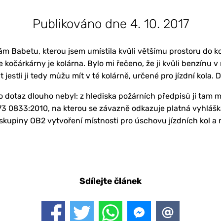
Publikováno dne 4. 10. 2017
m Babetu, kterou jsem umístila kvůli většímu prostoru do 
 kočárkárny je kolárna. Bylo mi řečeno, že ji kvůli benzínu 
t jestli ji tedy můžu mít v té kolárně, určené pro jízdní kola.
o dotaz dlouho nebyl: z hlediska požárních předpisů ji tam 
73 0833:2010, na kterou se závazně odkazuje platná vyhlášk
skupiny OB2 vytvoření místnosti pro úschovu jízdních kol a
Sdílejte článek