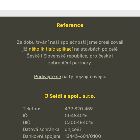
Reference
Za dobu trvání naší společnosti jsme zrealizovali
již
několik tisíc aplikací
na stavbách po celé
České i Slovenské republice, pro české i
zahraniční partnery.
Podívejte se
na ty nejzajímavější.
J Seidl a spol., s.r.o.
Telefon:
499 320 459
IČ:
00484016
DIČ:
CZ00484016
Datová schránka:
unjce8i
Bankovní spojení:
13443-601/0100