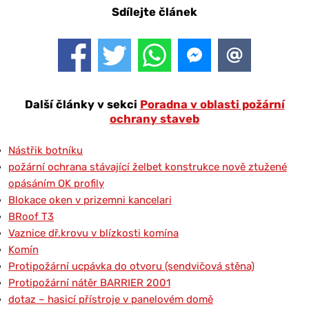
Sdílejte článek
Další články v sekci
Poradna v oblasti požární
ochrany staveb
Nástřik botníku
požární ochrana stávající želbet konstrukce nově ztužené
opásáním OK profily
Blokace oken v prizemni kancelari
BRoof T3
Vaznice dř.krovu v blízkosti komína
Komín
Protipožární ucpávka do otvoru (sendvičová stěna)
Protipožární nátěr BARRIER 2001
dotaz – hasicí přístroje v panelovém domě