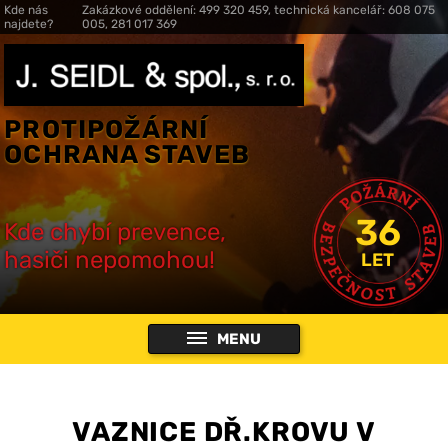
Kde nás
Zakázkové oddělení: 499 320 459, technická kancelář: 608 075
najdete?
005, 281 017 369
PROTIPOŽÁRNÍ
OCHRANA STAVEB
36
Kde chybí prevence,
hasiči nepomohou!
LET
MENU
VAZNICE DŘ.KROVU V