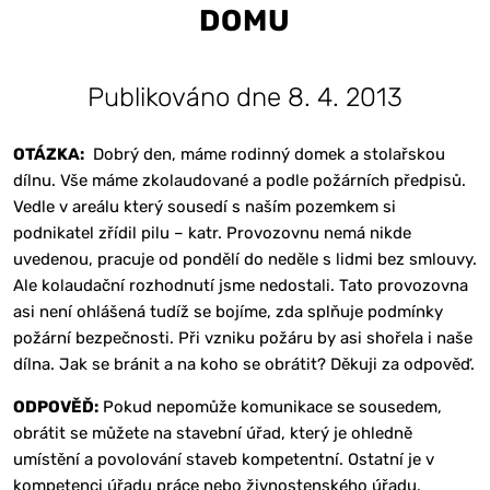
DOMU
Publikováno dne 8. 4. 2013
OTÁZKA:
Dobrý den, máme rodinný domek a stolařskou
dílnu. Vše máme zkolaudované a podle požárních předpisů.
Vedle v areálu který sousedí s naším pozemkem si
podnikatel zřídil pilu – katr. Provozovnu nemá nikde
uvedenou, pracuje od pondělí do neděle s lidmi bez smlouvy.
Ale kolaudační rozhodnutí jsme nedostali. Tato provozovna
asi není ohlášená tudíž se bojíme, zda splňuje podmínky
požární bezpečnosti. Při vzniku požáru by asi shořela i naše
dílna. Jak se bránit a na koho se obrátit? Děkuji za odpověď.
ODPOVĚĎ:
Pokud nepomůže komunikace se sousedem,
obrátit se můžete na stavební úřad, který je ohledně
umístění a povolování staveb kompetentní. Ostatní je v
kompetenci úřadu práce nebo živnostenského úřadu.