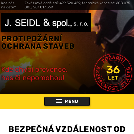
Kde nás
Zakázkové oddělení: 499 320 459, technická kancelář: 608 075
najdete?
005, 281 017 369
PROTIPOŽÁRNÍ
OCHRANA STAVEB
36
Kde chybí prevence,
hasiči nepomohou!
LET
MENU
BEZPEČNÁ VZDÁLENOST OD