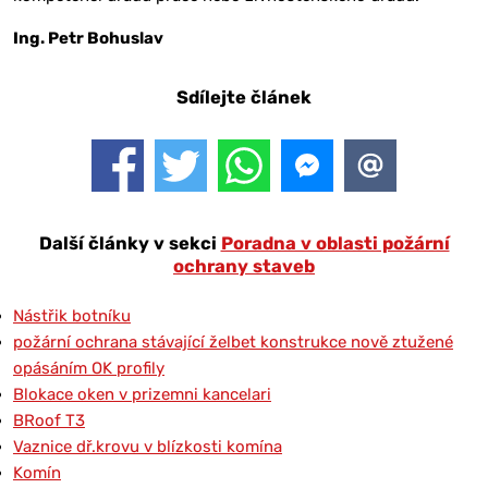
Ing. Petr Bohuslav
Sdílejte článek
Další články v sekci
Poradna v oblasti požární
ochrany staveb
Nástřik botníku
požární ochrana stávající želbet konstrukce nově ztužené
opásáním OK profily
Blokace oken v prizemni kancelari
BRoof T3
Vaznice dř.krovu v blízkosti komína
Komín