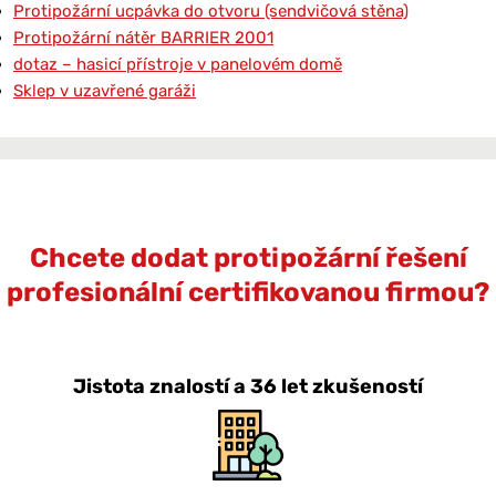
Protipožární ucpávka do otvoru (sendvičová stěna)
Protipožární nátěr BARRIER 2001
dotaz – hasicí přístroje v panelovém domě
Sklep v uzavřené garáži
Chcete dodat protipožární řešení
profesionální certifikovanou firmou?
Jistota znalostí a 36 let zkušeností