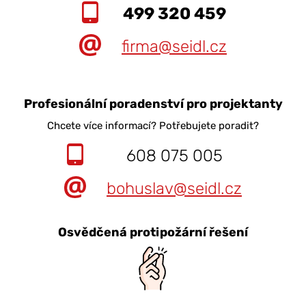
499 320 459
firma@seidl.cz
Profesionální poradenství pro projektanty
Chcete více informací? Potřebujete poradit?
608 075 005
bohuslav@seidl.cz
Osvědčená protipožární řešení