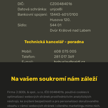
DIČ:
CZ00484016
Datová schránka:
unjce8i
Bankovní spojení:
13443-601/0100
Husova 120,
Sídlo:
544 01
Dvůr Králové nad Labem
Technická kancelář - poradna
Mobil:
608 075 005
Telefon:
281 017 369
E-mail:
bohuslav@seidl.cz
Pražská 810/16,
Adresa kanceláře:
102 00
Na vašem soukromí nám záleží
Praha 15 - Hostivař
O pořární ochraně
Firma J.SEIDL & spol., s.r.o, IČO 00484016, používá cookies k
optimalizaci webových stránek prostřednictvím analytických
Protipožární směrnice
nástrojů, ke zvýšení bezpečnosti a pro personalizaci doručovaného
Protipožární normy ČSN
obsahu v rámci webových stránek i cíleného marketingu mimo nich.