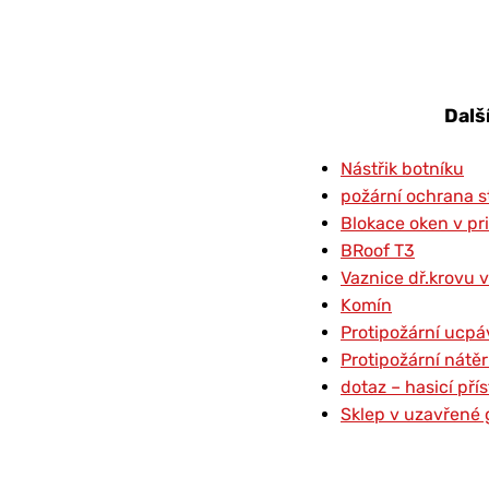
Dalš
Nástřik botníku
požární ochrana s
Blokace oken v pr
BRoof T3
Vaznice dř.krovu v
Komín
Protipožární ucpá
Protipožární nátě
dotaz – hasicí př
Sklep v uzavřené 