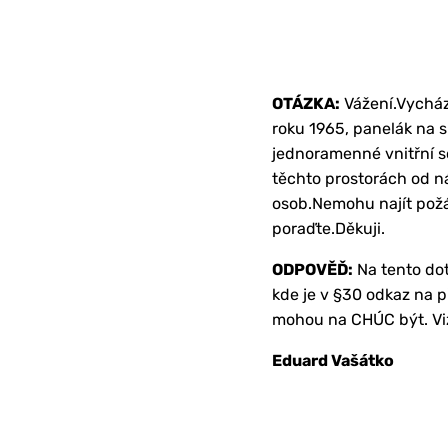
OTÁZKA:
Vážení.Vycház
roku 1965, panelák na s
jednoramenné vnitřní sc
těchto prostorách od ná
osob.Nemohu najít požár
poraďte.Děkuji.
ODPOVĚĎ:
Na tento dot
kde je v §30 odkaz na 
mohou na CHÚC být. Viz
Eduard Vašátko