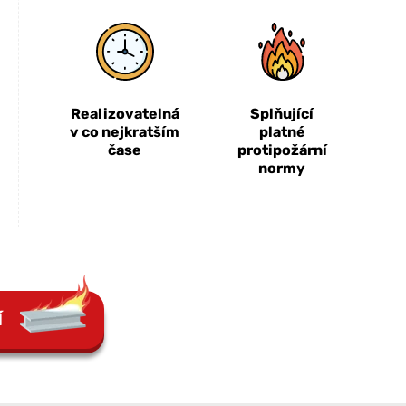
Realizovatelná
Splňující
v co nejkratším
platné
čase
protipožární
normy
Í