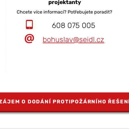
projektanty
Chcete více informací? Potřebujete poradit?
608 075 005
bohuslav@seidl.cz
ZÁJEM O DODÁNÍ PROTIPOŽÁRNÍHO ŘEŠEN