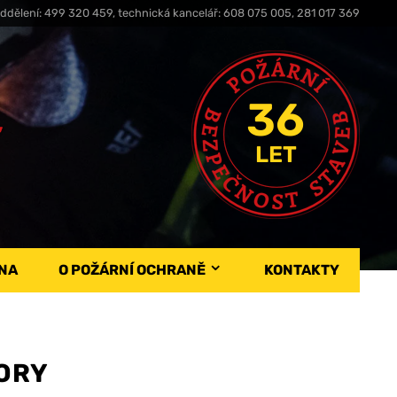
ddělení: 499 320 459, technická kancelář: 608 075 005, 281 017 369
36
,
LET
NA
O POŽÁRNÍ OCHRANĚ
KONTAKTY
ORY