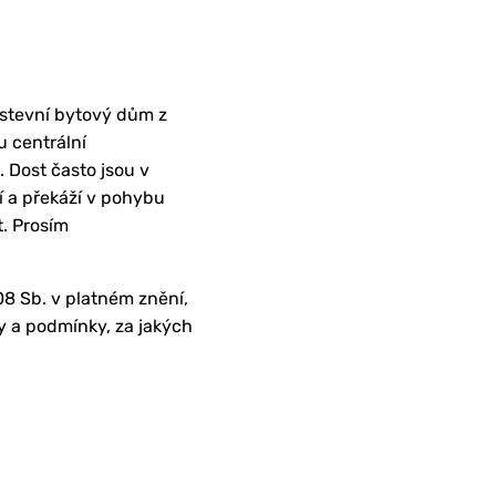
stevní bytový dům z
u centrální
 Dost často jsou v
í a překáží v pohybu
t. Prosím
08 Sb. v platném znění,
y a podmínky, za jakých