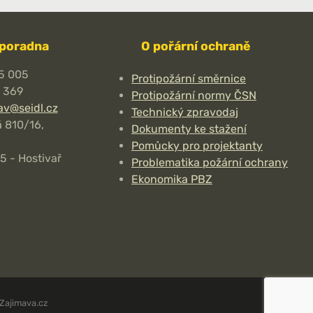
 poradna
O pořární ochraně
5 005
Protipožární směrnice
7 369
Protipožární normy ČSN
av@seidl.cz
Technický zpravodaj
 810/16,
Dokumenty ke stažení
Pomůcky pro projektanty
5 - Hostivař
Problematika požární ochrany
Ekonomika PBZ
Zajimava.cz