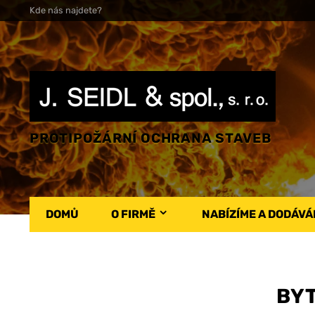
Kde nás najdete?
PROTIPOŽÁRNÍ OCHRANA STAVEB
DOMŮ
O FIRMĚ
NABÍZÍME A DODÁV
BY