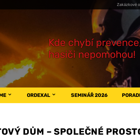
Zakázkové o
Kde chybí prevence
hasiči nepomohou!
ÁME
ORDEXAL
SEMINÁŘ 2026
PORAD
TOVÝ DŮM – SPOLEČNÉ PROST