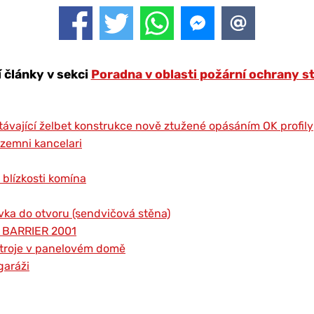
í články v sekci
Poradna v oblasti požární ochrany s
távající želbet konstrukce nově ztužené opásáním OK profily
izemni kancelari
 blízkosti komína
vka do otvoru (sendvičová stěna)
r BARRIER 2001
ístroje v panelovém domě
garáži