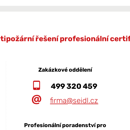
ipožární řešení profesionální cert
Zakázkové oddělení
499 320 459
firma@seidl.cz
Profesionální poradenství pro