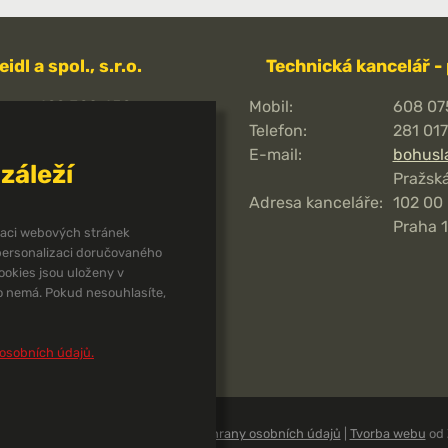
eidl a spol., s.r.o.
Technická kancelář -
499 320 459
Mobil:
608 07
00484016
Telefon:
281 01
CZ00484016
E-mail:
bohusl
záleží
Pražská
unjce8i
Adresa kanceláře:
102 00
Praha 1
izaci webových stránek
13443-601/0100
 personalizaci doručovaného
okies jsou uloženy v
Husova 120,
o nemá. Pokud nesouhlasíte,
544 01
Dvůr Králové nad
Labem
osobních údajů.
 spol., s.r.o.
1990 - 2026 |
Zásady ochrany osobních údajů
|
Tvorba webu
od 