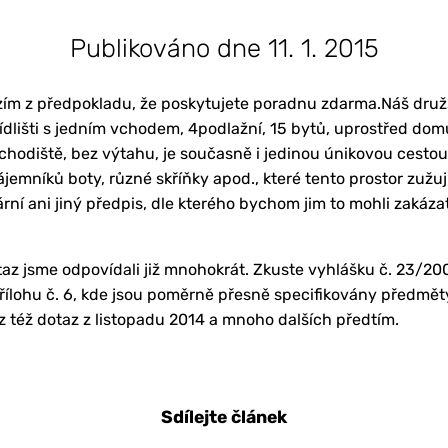
Publikováno dne 11. 1. 2015
ím z předpokladu, že poskytujete poradnu zdarma.Náš druž
ídlišti s jedním vchodem, 4podlažní, 15 bytů, uprostřed dom
hodiště, bez výtahu, je současně i jedinou únikovou cestou.
jemníků boty, různé skříňky apod., které tento prostor zužuj
ní ani jiný předpis, dle kterého bychom jim to mohli zakáza
az jsme odpovídali již mnohokrát. Zkuste vyhlášku č. 23/20
přílohu č. 6, kde jsou poměrně přesně specifikovány předmět
 též dotaz z listopadu 2014 a mnoho dalších předtím.
Sdílejte článek