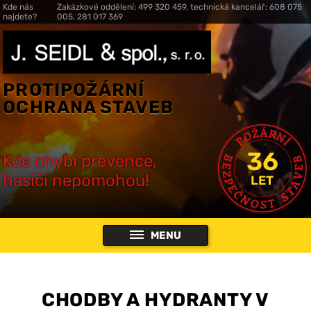
Kde nás
Zakázkové oddělení: 499 320 459, technická kancelář: 608 075
najdete?
005, 281 017 369
PROTIPOŽÁRNÍ
OCHRANA STAVEB
36
Kde chybí prevence,
hasiči nepomohou!
LET
MENU
CHODBY A HYDRANTY V