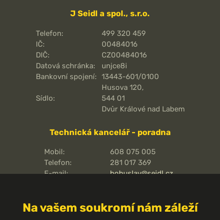
J Seidl a spol., s.r.o.
Telefon:
499 320 459
IČ:
00484016
DIČ:
CZ00484016
Datová schránka:
unjce8i
Bankovní spojení:
13443-601/0100
Husova 120,
Sídlo:
544 01
Dvůr Králové nad Labem
Technická kancelář - poradna
Mobil:
608 075 005
Telefon:
281 017 369
E-mail:
bohuslav@seidl.cz
Pražská 810/16,
Adresa kanceláře:
102 00
Na vašem soukromí nám záleží
Praha 15 - Hostivař