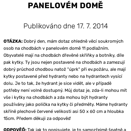
PANELOVÉM DOMĚ
Publikováno dne 17. 7. 2014
OTÁZKA:
Dobrý den, mám dotaz ohledně věcí soukromých
osob na chodbách v panelovém domě 11 podlažním.
Obyvatelé mají na chodbách dřevěné skříňky a botníky, díle
pak kytky. Ty jsou nejen postavené na chodbách a zamezují
dobrý průchod chodbou natož "úprk" při ev.požáru, ale mají
kytky postavené před hydranty nebo na hydrantech vysící
dolu. Je to tak, že hydrant je sice vidět, ale v případě
potřeby není volně dostupný. Můj dotaz je, zda-li mohou mít
vše i kytky na chodbách a zda mohou být hydranty
používány jako polička na kytky či předměty. Máme hydranty
skříně plechové červené velikosti asi 50 x 60 cm a hloubka
15cm. Předem děkuji za odpověď
ODPOVĚĎ:
Tak jak to popisujete, je to samozřejmě špatně a