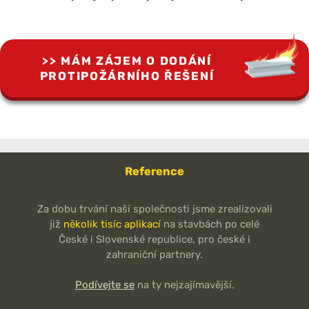
MÁM ZÁJEM O DODÁNÍ
PROTIPOŽÁRNÍHO ŘEŠENÍ
Reference
Za dobu trvání naší společnosti jsme zrealizovali
již
několik tisíc aplikací
na stavbách po celé
České i Slovenské republice, pro české i
zahraniční partnery.
Podívejte se
na ty nejzajímavější.