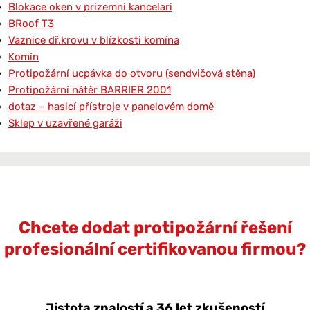
Blokace oken v prizemni kancelari
BRoof T3
Vaznice dř.krovu v blízkosti komína
Komín
Protipožární ucpávka do otvoru (sendvičová stěna)
Protipožární nátěr BARRIER 2001
dotaz – hasicí přístroje v panelovém domě
Sklep v uzavřené garáži
Chcete dodat protipožární řešení
profesionální certifikovanou firmou?
Jistota znalostí a 36 let zkušeností