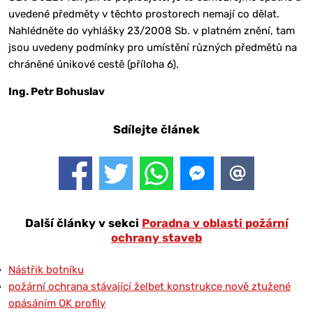
uvedené předměty v těchto prostorech nemají co dělat.
Nahlédněte do vyhlášky 23/2008 Sb. v platném znění, tam
jsou uvedeny podmínky pro umístění různých předmětů na
chráněné únikové cestě (příloha 6).
Ing. Petr Bohuslav
Sdílejte článek
Další články v sekci
Poradna v oblasti požární
ochrany staveb
Nástřik botníku
požární ochrana stávající želbet konstrukce nově ztužené
opásáním OK profily