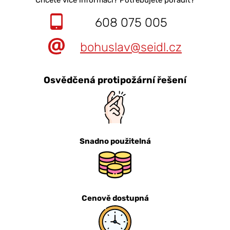
Chcete více informací? Potřebujete poradit?
608 075 005
bohuslav@seidl.cz
Osvědčená protipožární řešení
Snadno použitelná
Cenově dostupná