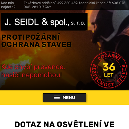
Kde nás
Zakázkové oddělení: 499 320 459, technická kancelář: 608 075
najdete?
005, 281 017 369
PROTIPOŽÁRNÍ
OCHRANA STAVEB
36
Kde chybí prevence,
hasiči nepomohou!
LET
MENU
DOTAZ NA OSVĚTLENÍ VE