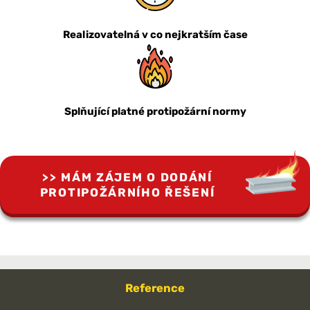
Realizovatelná v co nejkratším čase
Splňující platné protipožární normy
MÁM ZÁJEM O DODÁNÍ
PROTIPOŽÁRNÍHO ŘEŠENÍ
Reference