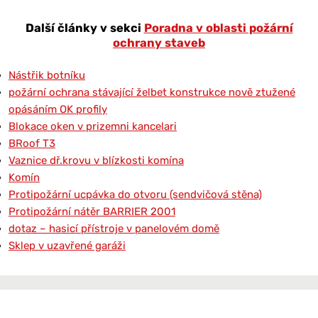
Další články v sekci
Poradna v oblasti požární
ochrany staveb
Nástřik botníku
požární ochrana stávající želbet konstrukce nově ztužené
opásáním OK profily
Blokace oken v prizemni kancelari
BRoof T3
Vaznice dř.krovu v blízkosti komína
Komín
Protipožární ucpávka do otvoru (sendvičová stěna)
Protipožární nátěr BARRIER 2001
dotaz – hasicí přístroje v panelovém domě
Sklep v uzavřené garáži