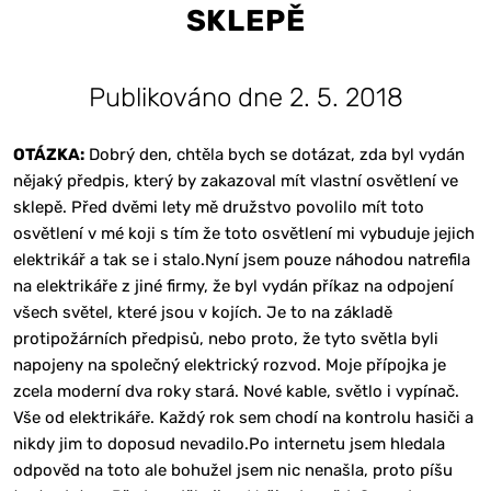
SKLEPĚ
Publikováno dne 2. 5. 2018
OTÁZKA:
Dobrý den, chtěla bych se dotázat, zda byl vydán
nějaký předpis, který by zakazoval mít vlastní osvětlení ve
sklepě. Před dvěmi lety mě družstvo povolilo mít toto
osvětlení v mé koji s tím že toto osvětlení mi vybuduje jejich
elektrikář a tak se i stalo.Nyní jsem pouze náhodou natrefila
na elektrikáře z jiné firmy, že byl vydán příkaz na odpojení
všech světel, které jsou v kojích. Je to na základě
protipožárních předpisů, nebo proto, že tyto světla byli
napojeny na společný elektrický rozvod. Moje přípojka je
zcela moderní dva roky stará. Nové kable, světlo i vypínač.
Vše od elektrikáře. Každý rok sem chodí na kontrolu hasiči a
nikdy jim to doposud nevadilo.Po internetu jsem hledala
odpověd na toto ale bohužel jsem nic nenašla, proto píšu