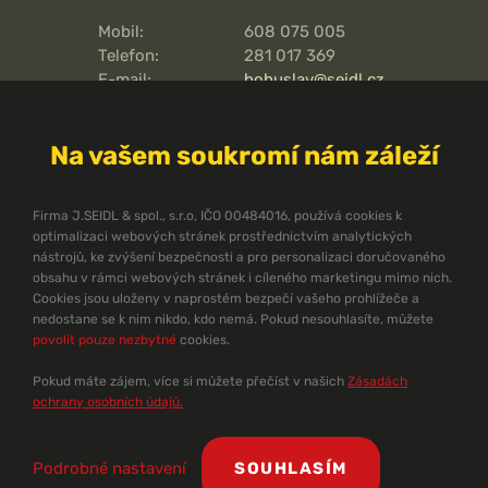
Mobil:
608 075 005
Telefon:
281 017 369
E-mail:
bohuslav@seidl.cz
Pražská 810/16,
Adresa kanceláře:
102 00
Na vašem soukromí nám záleží
Praha 15 - Hostivař
O pořární ochraně
Firma J.SEIDL & spol., s.r.o, IČO 00484016, používá cookies k
optimalizaci webových stránek prostřednictvím analytických
Protipožární směrnice
nástrojů, ke zvýšení bezpečnosti a pro personalizaci doručovaného
Protipožární normy ČSN
obsahu v rámci webových stránek i cíleného marketingu mimo nich.
Cookies jsou uloženy v naprostém bezpečí vašeho prohlížeče a
Technický zpravodaj
nedostane se k nim nikdo, kdo nemá. Pokud nesouhlasíte, můžete
Dokumenty ke stažení
povolit pouze nezbytné
cookies.
Pomůcky pro projektanty
Problematika požární ochrany
Pokud máte zájem, více si můžete přečíst v našich
Zásadách
Ekonomika PBZ
ochrany osobních údajů.
©
J. Seidl & spol., s.r.o.
1990 - 2026 |
Zásady ochrany osobních údajů
|
Podrobné nastavení
SOUHLASÍM