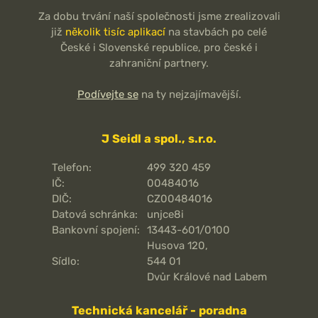
Za dobu trvání naší společnosti jsme zrealizovali
již
několik tisíc aplikací
na stavbách po celé
České i Slovenské republice, pro české i
zahraniční partnery.
Podívejte se
na ty nejzajímavější.
J Seidl a spol., s.r.o.
Telefon:
499 320 459
IČ:
00484016
DIČ:
CZ00484016
Datová schránka:
unjce8i
Bankovní spojení:
13443-601/0100
Husova 120,
Sídlo:
544 01
Dvůr Králové nad Labem
Technická kancelář - poradna