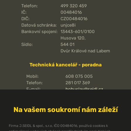
Telefon:
499 320 459
IČ:
00484016
DIČ:
CZ00484016
Datová schránka:
unjce8i
Bankovní spojení:
13443-601/0100
Husova 120,
Sídlo:
544 01
Dvůr Králové nad Labem
Technická kancelář - poradna
Mobil:
608 075 005
Telefon:
281 017 369
E-mail:
bohuslav@seidl.cz
Pražská 810/16,
Adresa kanceláře:
102 00
Na vašem soukromí nám záleží
Praha 15 - Hostivař
O pořární ochraně
Firma J.SEIDL & spol., s.r.o, IČO 00484016, používá cookies k