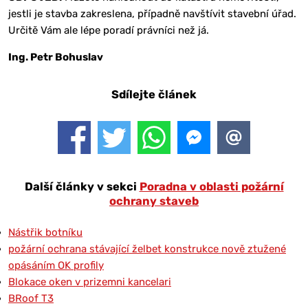
jestli je stavba zakreslena, případně navštívit stavební úřad.
Určitě Vám ale lépe poradí právníci než já.
Ing. Petr Bohuslav
Sdílejte článek
Další články v sekci
Poradna v oblasti požární
ochrany staveb
Nástřik botníku
požární ochrana stávající želbet konstrukce nově ztužené
opásáním OK profily
Blokace oken v prizemni kancelari
BRoof T3