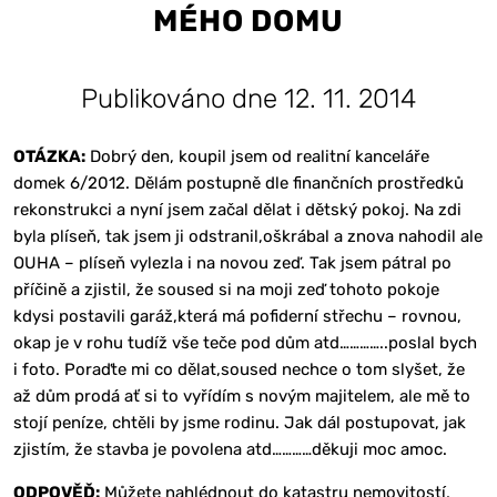
MÉHO DOMU
Publikováno dne 12. 11. 2014
OTÁZKA:
Dobrý den, koupil jsem od realitní kanceláře
domek 6/2012. Dělám postupně dle finančních prostředků
rekonstrukci a nyní jsem začal dělat i dětský pokoj. Na zdi
byla plíseň, tak jsem ji odstranil,oškrábal a znova nahodil ale
OUHA – plíseň vylezla i na novou zeď. Tak jsem pátral po
příčině a zjistil, že soused si na moji zeď tohoto pokoje
kdysi postavili garáž,která má pofiderní střechu – rovnou,
okap je v rohu tudíž vše teče pod dům atd…………..poslal bych
i foto. Poraďte mi co dělat,soused nechce o tom slyšet, že
až dům prodá ať si to vyřídím s novým majitelem, ale mě to
stojí peníze, chtěli by jsme rodinu. Jak dál postupovat, jak
zjistím, že stavba je povolena atd…………děkuji moc amoc.
ODPOVĚĎ:
Můžete nahlédnout do katastru nemovitostí,