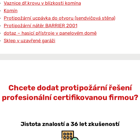
Vaznice dř.krovu v blízkosti komína
Komín
Protipožární ucpávka do otvoru (sendvičová stěna)
Protipožární nátěr BARRIER 2001
dotaz – hasicí přístroje v panelovém domě
Sklep v uzavřené garáži
Chcete dodat protipožární řešení
profesionální certifikovanou firmou?
Jistota znalostí a 36 let zkušeností