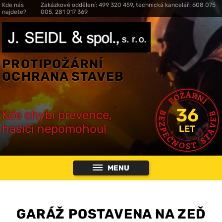
Kde nás
Zakázkové oddělení: 499 320 459, technická kancelář: 608 075
najdete?
005, 281 017 369
PROTIPOŽÁRNÍ
OCHRANA STAVEB
36
Kde chybí prevence,
hasiči nepomohou!
LET
MENU
GARÁŽ POSTAVENA NA ZEĎ