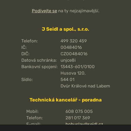
Podívejte se
na ty nejzajímavější.
J Seidl a spol., s.r.o.
Telefon:
499 320 459
IČ:
00484016
DIČ:
CZ00484016
Datová schránka:
unjce8i
Bankovní spojení:
13443-601/0100
Husova 120,
Sídlo:
544 01
Dvůr Králové nad Labem
Technická kancelář - poradna
Mobil:
608 075 005
Telefon:
281 017 369
E-mail:
bohuslav@seidl.cz
Pražská 810/16,