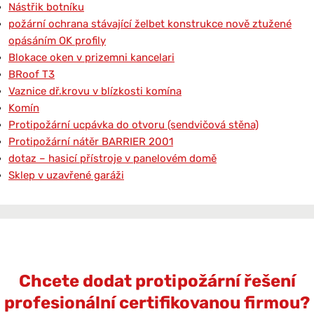
Nástřik botníku
požární ochrana stávající želbet konstrukce nově ztužené
opásáním OK profily
Blokace oken v prizemni kancelari
BRoof T3
Vaznice dř.krovu v blízkosti komína
Komín
Protipožární ucpávka do otvoru (sendvičová stěna)
Protipožární nátěr BARRIER 2001
dotaz – hasicí přístroje v panelovém domě
Sklep v uzavřené garáži
Chcete dodat protipožární řešení
profesionální certifikovanou firmou?