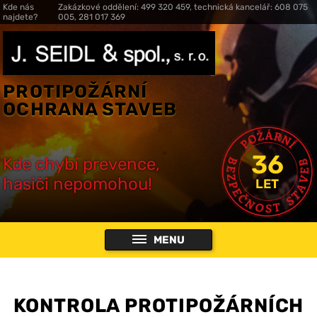
Kde nás
Zakázkové oddělení: 499 320 459, technická kancelář: 608 075
najdete?
005, 281 017 369
PROTIPOŽÁRNÍ
OCHRANA STAVEB
36
Kde chybí prevence,
hasiči nepomohou!
LET
MENU
KONTROLA PROTIPOŽÁRNÍCH