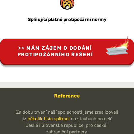
Splňující platné protipožární normy
MÁM ZÁJEM O DODÁNÍ
PROTIPOŽÁRNÍHO ŘEŠENÍ
Reference
Za dobu trvání naší společnosti jsme zrealizovali
již
několik tisíc aplikací
na stavbách po celé
České i Slovenské republice, pro české i
zahraniční partnery.