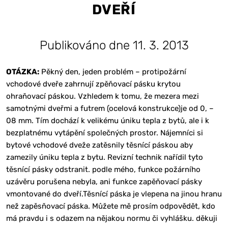
DVEŘÍ
Publikováno dne 11. 3. 2013
OTÁZKA:
Pěkný den, jeden problém – protipožární
vchodové dveře zahrnují zpěňovací pásku krytou
ohraňovací páskou. Vzhledem k tomu, že mezera mezi
samotnými dveřmi a futrem (ocelová konstrukce)je od 0, –
08 mm. Tím dochází k velikému úniku tepla z bytů, ale i k
bezplatnému vytápění společných prostor. Nájemníci si
bytové vchodové dveže zatěsnily těsnící páskou aby
zamezily úniku tepla z bytu. Revizní technik nařídil tyto
těsnící pásky odstranit. podle mého, funkce požárního
uzávěru porušena nebyla, ani funkce zapěňovací pásky
vmontované do dveří.Těsnící páska je vlepena na jinou hranu
než zapěsňovací páska. Můžete mě prosím odpovědět, kdo
má pravdu i s odazem na nějakou normu či vyhlášku. děkuji