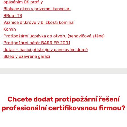
opásáním OK profily
Blokace oken v prizemni kancelari
BRoof T3
Vaznice dř.krovu v blízkosti komína
Komín
Protipožární ucpávka do otvoru (sendvičová stěna)
Protipožární nátěr BARRIER 2001
dotaz – hasicí přístroje v panelovém domě
Sklep v uzavřené garáži
Chcete dodat protipožární řešení
profesionální certifikovanou firmou?