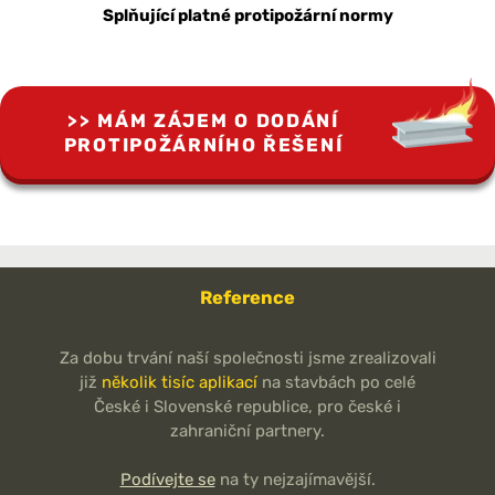
Splňující platné protipožární normy
MÁM ZÁJEM O DODÁNÍ
PROTIPOŽÁRNÍHO ŘEŠENÍ
Reference
Za dobu trvání naší společnosti jsme zrealizovali
již
několik tisíc aplikací
na stavbách po celé
České i Slovenské republice, pro české i
zahraniční partnery.
Podívejte se
na ty nejzajímavější.