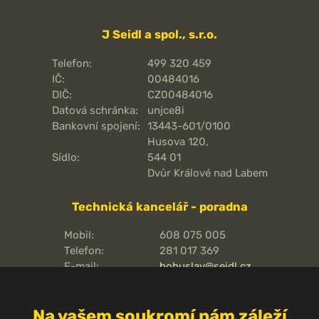
J Seidl a spol., s.r.o.
Telefon:
499 320 459
IČ:
00484016
DIČ:
CZ00484016
Datová schránka:
unjce8i
Bankovní spojení:
13443-601/0100
Husova 120,
Sídlo:
544 01
Dvůr Králové nad Labem
Technická kancelář - poradna
Mobil:
608 075 005
Telefon:
281 017 369
E-mail:
bohuslav@seidl.cz
Pražská 810/16,
Adresa kanceláře:
102 00
Na vašem soukromí nám záleží
Praha 15 - Hostivař