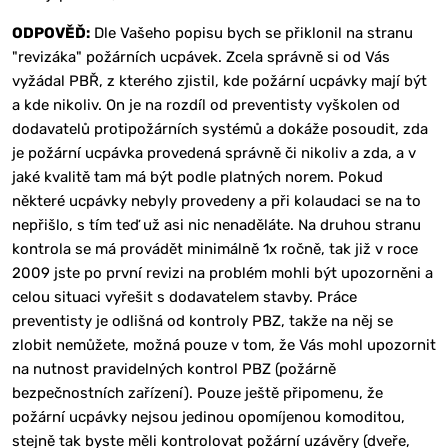
ODPOVĚĎ:
Dle Vašeho popisu bych se přiklonil na stranu
"revizáka" požárních ucpávek. Zcela správně si od Vás
vyžádal PBŘ, z kterého zjistil, kde požární ucpávky mají být
a kde nikoliv. On je na rozdíl od preventisty vyškolen od
dodavatelů protipožárních systémů a dokáže posoudit, zda
je požární ucpávka provedená správně či nikoliv a zda, a v
jaké kvalitě tam má být podle platných norem. Pokud
některé ucpávky nebyly provedeny a při kolaudaci se na to
nepřišlo, s tím teď už asi nic nenaděláte. Na druhou stranu
kontrola se má provádět minimálně 1x ročně, tak již v roce
2009 jste po první revizi na problém mohli být upozorněni a
celou situaci vyřešit s dodavatelem stavby. Práce
preventisty je odlišná od kontroly PBZ, takže na něj se
zlobit nemůžete, možná pouze v tom, že Vás mohl upozornit
na nutnost pravidelných kontrol PBZ (požárně
bezpečnostních zařízení). Pouze ještě připomenu, že
požární ucpávky nejsou jedinou opomíjenou komoditou,
stejně tak byste měli kontrolovat požární uzávěry (dveře,