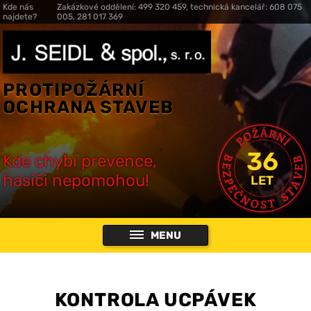
Kde nás
Zakázkové oddělení: 499 320 459, technická kancelář: 608 075
najdete?
005, 281 017 369
PROTIPOŽÁRNÍ
OCHRANA STAVEB
36
Kde chybí prevence,
hasiči nepomohou!
LET
MENU
KONTROLA UCPÁVEK