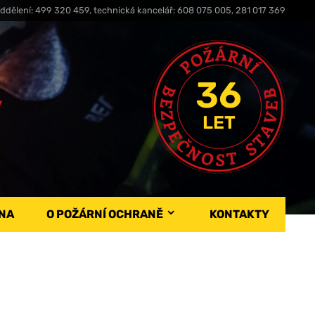
ddělení: 499 320 459, technická kancelář: 608 075 005, 281 017 369
36
,
LET
NA
O POŽÁRNÍ OCHRANĚ
KONTAKTY