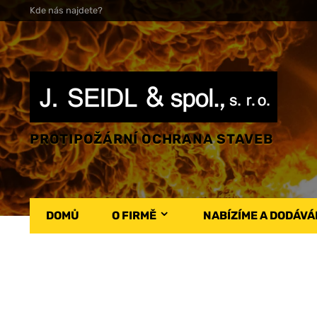
Kde nás najdete?
PROTIPOŽÁRNÍ OCHRANA STAVEB
DOMŮ
O FIRMĚ
NABÍZÍME A DODÁV