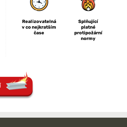
Realizovatelná
Splňující
v co nejkratším
platné
čase
protipožární
normy
Í