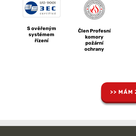
S ověřeným
Člen Profesní
systémem
komory
řízení
požární
ochrany
MÁM 