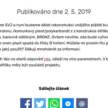
Publikováno dne 2. 5. 2019
me SVJ a nyní budeme dělat rekonstrukci vnějšího pláště bu
rolonu /komurkový plast/polykarbonát z z konstrukce stříš
, barevně odlišným, BRONZ. Ovšem nevíme, zda bude vyhov
 onen plast spadá do třidy B hoření. Můžete mi prosím říci j
 jaký použít? Děkuji mnohokrát za informaci.
h Vás na starší odpověď
zde
, záleží na více parametrech. V
tříšky měly být součástí projektu.
Sdílejte článek