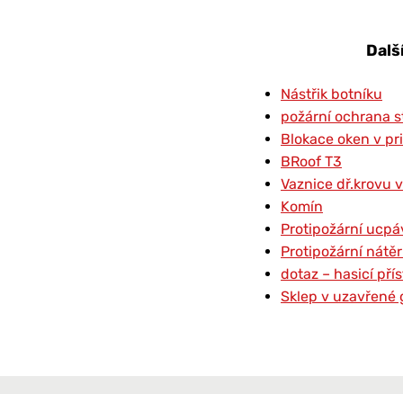
Dalš
Nástřik botníku
požární ochrana s
Blokace oken v pr
BRoof T3
Vaznice dř.krovu v
Komín
Protipožární ucpá
Protipožární nátě
dotaz – hasicí př
Sklep v uzavřené 