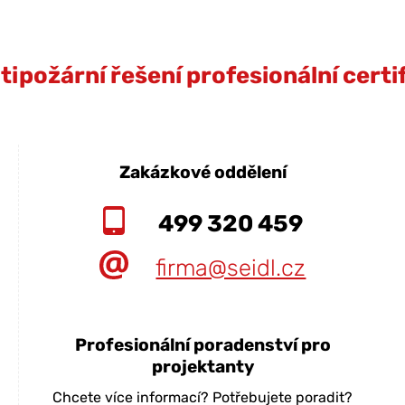
ipožární řešení profesionální cert
Zakázkové oddělení
499 320 459
firma@seidl.cz
Profesionální poradenství pro
projektanty
Chcete více informací? Potřebujete poradit?