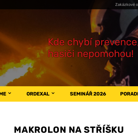
Zakázkové o
Kde chybí prevence
hasiči nepomohou!
ÁME
ORDEXAL
SEMINÁŘ 2026
PORAD
MAKROLON NA STŘÍŠKU