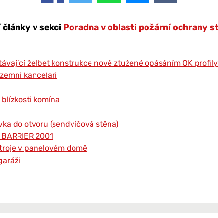
í články v sekci
Poradna v oblasti požární ochrany s
távající želbet konstrukce nově ztužené opásáním OK profily
izemni kancelari
 blízkosti komína
vka do otvoru (sendvičová stěna)
r BARRIER 2001
ístroje v panelovém domě
garáži