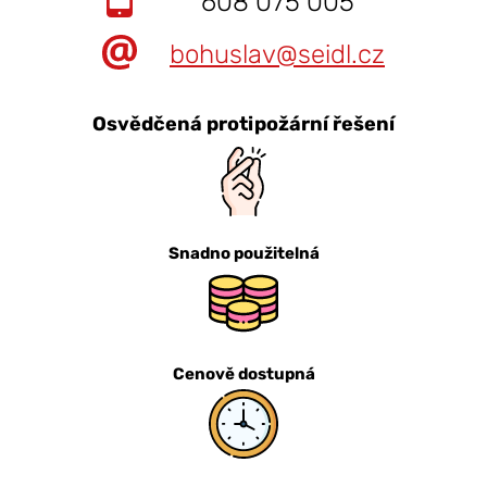
608 075 005
bohuslav@seidl.cz
Osvědčená protipožární řešení
Snadno použitelná
Cenově dostupná