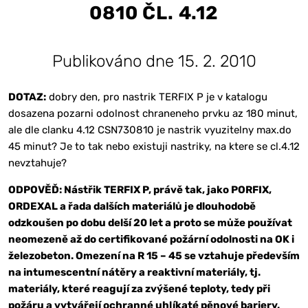
0810 ČL. 4.12
Publikováno dne 15. 2. 2010
DOTAZ:
dobry den, pro nastrik TERFIX P je v katalogu
dosazena pozarni odolnost chraneneho prvku az 180 minut,
ale dle clanku 4.12 CSN730810 je nastrik vyuzitelny max.do
45 minut? Je to tak nebo existuji nastriky, na ktere se cl.4.12
nevztahuje?
ODPOVĚĎ: Nástřik TERFIX P, právě tak, jako PORFIX,
ORDEXAL a řada dalších materiálů je dlouhodobě
odzkoušen po dobu delší 20 let a proto se může používat
neomezeně až do certifikované požární odolnosti na OK i
železobeton. Omezení na R 15 – 45 se vztahuje především
na intumescentní nátěry a reaktivní materiály, tj.
materiály, které reagují za zvýšené teploty, tedy při
požáru a vytvářejí ochranné uhlíkaté pěnové bariery.