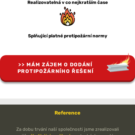
Realizovatelná v co nejkratším čase
Splňující platné protipožární normy
MÁM ZÁJEM O DODÁNÍ
PROTIPOŽÁRNÍHO ŘEŠENÍ
Reference
Za dobu trvání naší společnosti jsme zrealizovali