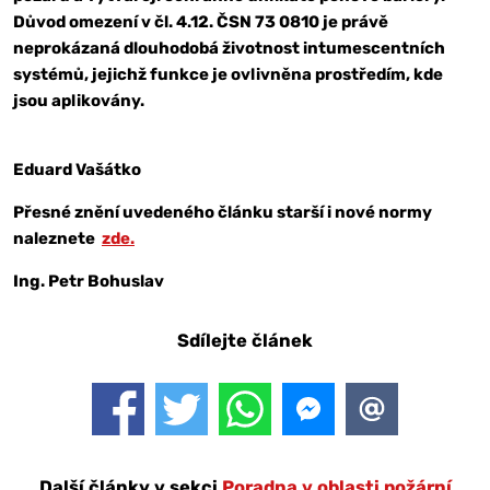
Důvod omezení v čl. 4.12. ČSN 73 0810 je právě
neprokázaná dlouhodobá životnost intumescentních
systémů, jejichž funkce je ovlivněna prostředím, kde
jsou aplikovány.
Eduard Vašátko
Přesné znění uvedeného článku starší i nové normy
naleznete
zde.
Ing. Petr Bohuslav
Sdílejte článek
Další články v sekci
Poradna v oblasti požární