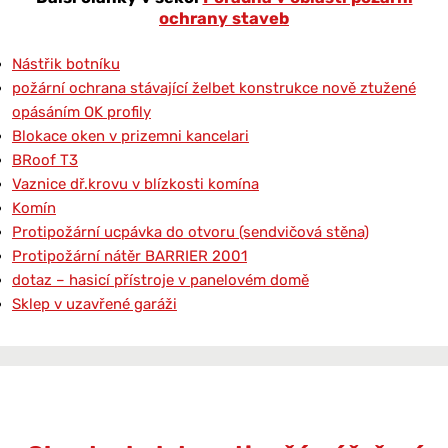
ochrany staveb
Nástřik botníku
požární ochrana stávající želbet konstrukce nově ztužené
opásáním OK profily
Blokace oken v prizemni kancelari
BRoof T3
Vaznice dř.krovu v blízkosti komína
Komín
Protipožární ucpávka do otvoru (sendvičová stěna)
Protipožární nátěr BARRIER 2001
dotaz – hasicí přístroje v panelovém domě
Sklep v uzavřené garáži