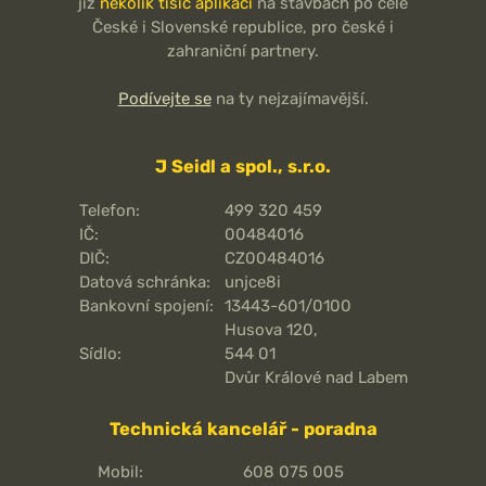
již
několik tisíc aplikací
na stavbách po celé
České i Slovenské republice, pro české i
zahraniční partnery.
Podívejte se
na ty nejzajímavější.
J Seidl a spol., s.r.o.
Telefon:
499 320 459
IČ:
00484016
DIČ:
CZ00484016
Datová schránka:
unjce8i
Bankovní spojení:
13443-601/0100
Husova 120,
Sídlo:
544 01
Dvůr Králové nad Labem
Technická kancelář - poradna
Mobil:
608 075 005