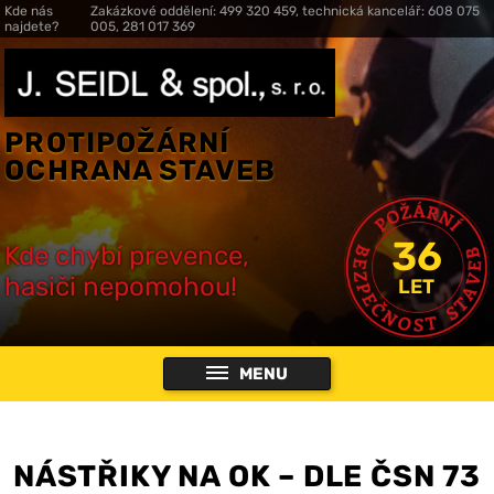
Kde nás
Zakázkové oddělení: 499 320 459, technická kancelář: 608 075
najdete?
005, 281 017 369
PROTIPOŽÁRNÍ
OCHRANA STAVEB
36
Kde chybí prevence,
hasiči nepomohou!
LET
MENU
NÁSTŘIKY NA OK – DLE ČSN 73