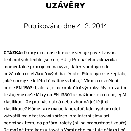
UZÁVĚRY
Publikováno dne 4. 2. 2014
OTÁZKA:
Dobrý den, naše firma se věnuje povrstvování
technických textilií (silikon, PU…) Pro našeho zákazníka
momentálně pracujeme na vývoji látek vhodných do
požárních rolet/kouřových bariér atd. Ráda bych se zeptala,
jaké normy se k této tématice vztahují. Víme o rozdělení
podle EN 1363-1, ale ta je na konkrétní výrobky. My prozatím
testujeme naše látky na EN 13501 a snažíme se o co nejlepší
klasifikaci. Je pro nás nutná nebo vhodná ještě jiná
klasifikace? Máme také malou laboratoř, kde bychom rádi
vytvořili malé testovací zařízení pro interní simulaci
podmínek testu na požární rolety (hl. na propustnost kouře).
Je možné toto konzultovat s Vámi nebo existuje nějaká jiná