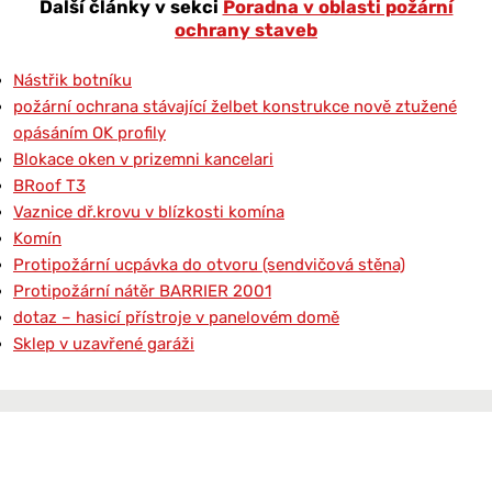
Další články v sekci
Poradna v oblasti požární
ochrany staveb
Nástřik botníku
požární ochrana stávající želbet konstrukce nově ztužené
opásáním OK profily
Blokace oken v prizemni kancelari
BRoof T3
Vaznice dř.krovu v blízkosti komína
Komín
Protipožární ucpávka do otvoru (sendvičová stěna)
Protipožární nátěr BARRIER 2001
dotaz – hasicí přístroje v panelovém domě
Sklep v uzavřené garáži