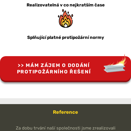
Realizovatelná v co nejkratším čase
Splňující platné protipožární normy
MÁM ZÁJEM O DODÁNÍ
PROTIPOŽÁRNÍHO ŘEŠENÍ
Reference
Za dobu trvání naší společnosti jsme zrealizovali