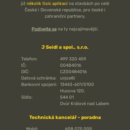
již
několik tisíc aplikací
na stavbách po celé
České i Slovenské republice, pro české i
zahraniční partnery.
Podívejte se
na ty nejzajímavější.
J Seidl a spol., s.r.o.
Telefon:
499 320 459
IČ:
00484016
DIČ:
CZ00484016
Datová schránka:
unjce8i
Bankovní spojení:
13443-601/0100
Husova 120,
Sídlo:
544 01
Dvůr Králové nad Labem
Technická kancelář - poradna
Mobil:
608 075 005