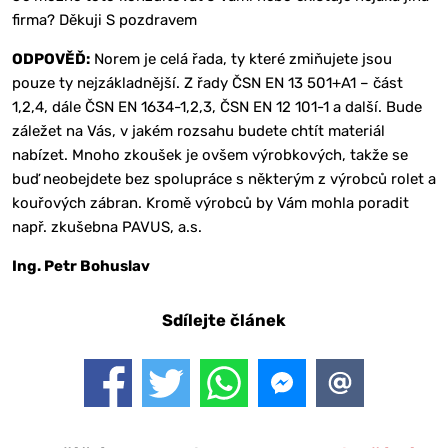
firma? Děkuji S pozdravem
ODPOVĚĎ:
Norem je celá řada, ty které zmiňujete jsou
pouze ty nejzákladnější. Z řady ČSN EN 13 501+A1 – část
1,2,4, dále ČSN EN 1634-1,2,3, ČSN EN 12 101-1 a další. Bude
záležet na Vás, v jakém rozsahu budete chtít materiál
nabízet. Mnoho zkoušek je ovšem výrobkových, takže se
buď neobejdete bez spolupráce s některým z výrobců rolet a
kouřových zábran. Kromě výrobců by Vám mohla poradit
např. zkušebna PAVUS, a.s.
Ing. Petr Bohuslav
Sdílejte článek