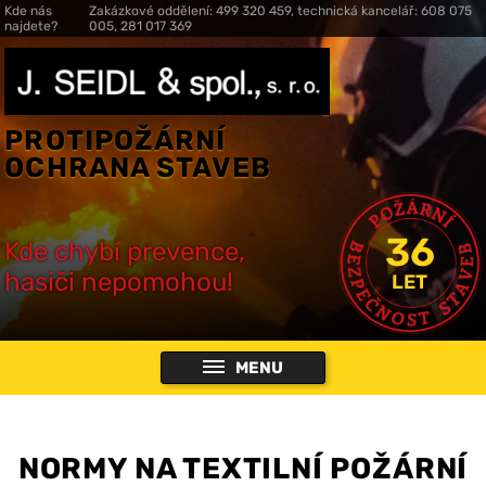
Kde nás
Zakázkové oddělení: 499 320 459, technická kancelář: 608 075
najdete?
005, 281 017 369
PROTIPOŽÁRNÍ
OCHRANA STAVEB
36
Kde chybí prevence,
hasiči nepomohou!
LET
MENU
NORMY NA TEXTILNÍ POŽÁRNÍ