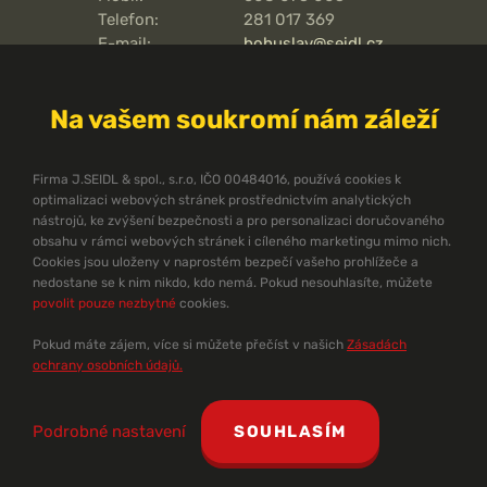
Telefon:
281 017 369
E-mail:
bohuslav@seidl.cz
Pražská 810/16,
Adresa kanceláře:
102 00
Na vašem soukromí nám záleží
Praha 15 - Hostivař
O pořární ochraně
Firma J.SEIDL & spol., s.r.o, IČO 00484016, používá cookies k
optimalizaci webových stránek prostřednictvím analytických
Protipožární směrnice
nástrojů, ke zvýšení bezpečnosti a pro personalizaci doručovaného
Protipožární normy ČSN
obsahu v rámci webových stránek i cíleného marketingu mimo nich.
Cookies jsou uloženy v naprostém bezpečí vašeho prohlížeče a
Technický zpravodaj
nedostane se k nim nikdo, kdo nemá. Pokud nesouhlasíte, můžete
Dokumenty ke stažení
povolit pouze nezbytné
cookies.
Pomůcky pro projektanty
Problematika požární ochrany
Pokud máte zájem, více si můžete přečíst v našich
Zásadách
Ekonomika PBZ
ochrany osobních údajů.
©
J. Seidl & spol., s.r.o.
1990 - 2026 |
Zásady ochrany osobních údajů
|
Podrobné nastavení
SOUHLASÍM
Tvorba webu
od Zajimava.cz