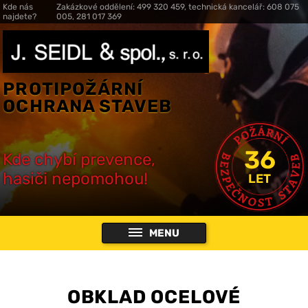
Kde nás
Zakázkové oddělení: 499 320 459, technická kancelář: 608 075
najdete?
005, 281 017 369
PROTIPOŽÁRNÍ
OCHRANA STAVEB
36
Kde chybí prevence,
hasiči nepomohou!
LET
MENU
OBKLAD OCELOVÉ