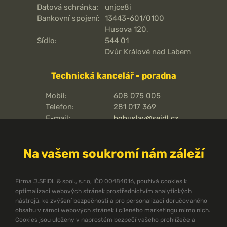
Datová schránka:
unjce8i
Bankovní spojení:
13443-601/0100
Husova 120,
Sídlo:
544 01
Dvůr Králové nad Labem
Technická kancelář - poradna
Mobil:
608 075 005
Telefon:
281 017 369
E-mail:
bohuslav@seidl.cz
Pražská 810/16,
Adresa kanceláře:
102 00
Na vašem soukromí nám záleží
Praha 15 - Hostivař
O pořární ochraně
Firma J.SEIDL & spol., s.r.o, IČO 00484016, používá cookies k
optimalizaci webových stránek prostřednictvím analytických
Protipožární směrnice
nástrojů, ke zvýšení bezpečnosti a pro personalizaci doručovaného
Protipožární normy ČSN
obsahu v rámci webových stránek i cíleného marketingu mimo nich.
Cookies jsou uloženy v naprostém bezpečí vašeho prohlížeče a
Technický zpravodaj