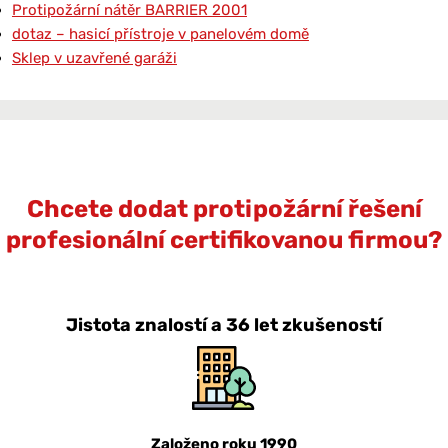
Protipožární nátěr BARRIER 2001
dotaz – hasicí přístroje v panelovém domě
Sklep v uzavřené garáži
Chcete dodat protipožární řešení
profesionální certifikovanou firmou?
Jistota znalostí a 36 let zkušeností
Založeno roku 1990