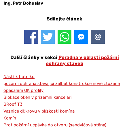
Ing. Petr Bohuslav
Sdílejte článek
Další články v sekci
Poradna v oblasti požární
ochrany staveb
Nástřik botníku
požární ochrana stávající želbet konstrukce nově ztužené
opásáním OK profily
Blokace oken v prizemni kancelari
BRoof T3
Vaznice dř.krovu v blízkosti komína
Komín
Protipožární ucpávka do otvoru (sendvičová stěna)