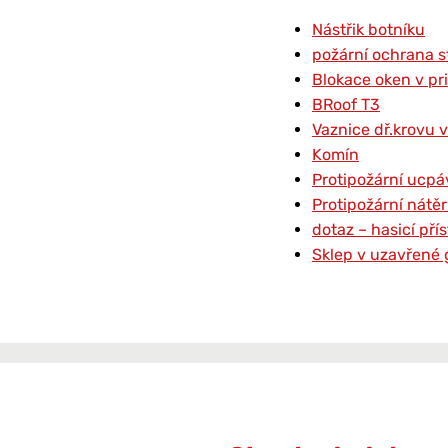
Nástřik botníku
požární ochrana s
Blokace oken v pr
BRoof T3
Vaznice dř.krovu v
Komín
Protipožární ucpá
Protipožární nátě
dotaz – hasicí př
Sklep v uzavřené 