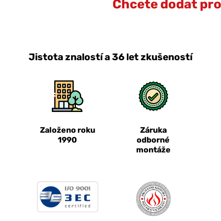
Chcete dodat prot
Jistota znalostí a 36 let zkušeností
Založeno roku
Záruka
1990
odborné
montáže