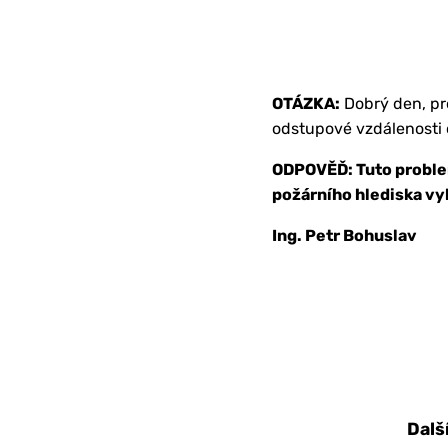
OTÁZKA:
Dobrý den, pr
odstupové vzdálenosti 
ODPOVĚĎ: Tuto problem
požárního hlediska vyh
Ing. Petr Bohuslav
Dalš