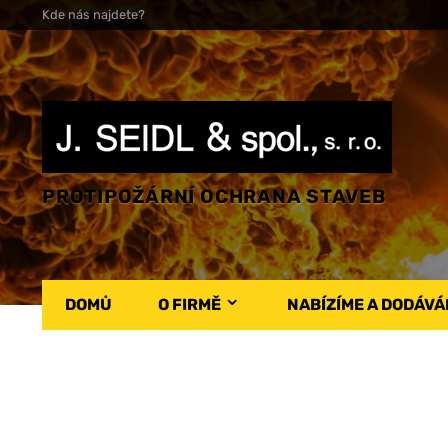
Kde nás najdete?
PROTIPOŽÁRNÍ OCHRANA STAVEB
DOMŮ
O FIRMĚ
NABÍZÍME A DODÁV