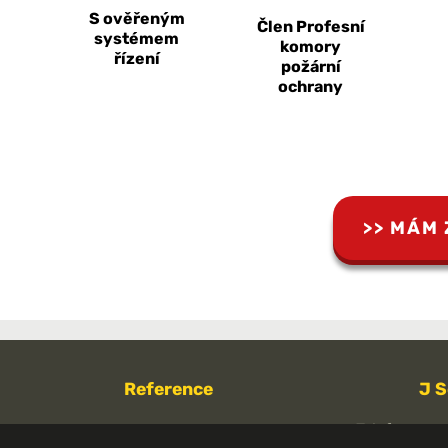
S ověřeným
Člen Profesní
systémem
komory
řízení
požární
ochrany
MÁM 
Reference
J S
Telefon:
Za dobu trvání naší