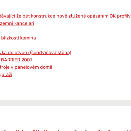
távající želbet konstrukce nově ztužené opásáním OK profily
izemni kancelari
 blízkosti komína
vka do otvoru (sendvičová stěna)
r BARRIER 2001
ístroje v panelovém domě
garáži