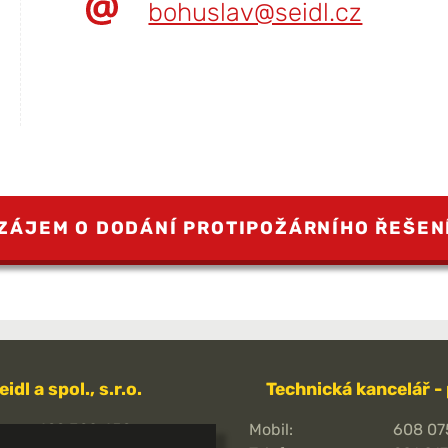
bohuslav@seidl.cz
ZÁJEM O DODÁNÍ PROTIPOŽÁRNÍHO ŘEŠEN
eidl a spol., s.r.o.
Technická kancelář -
499 320 459
Mobil:
608 07