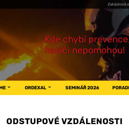
Zakázkové o
Kde chybí prevence
hasiči nepomohou!
ÁME
ORDEXAL
SEMINÁŘ 2026
PORAD
ODSTUPOVÉ VZDÁLENOSTI