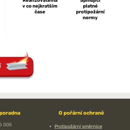
Realizovatelná
Splňující
v co nejkratším
platné
čase
protipožární
normy
Í
 poradna
O pořární ochraně
5 005
Protipožární směrnice