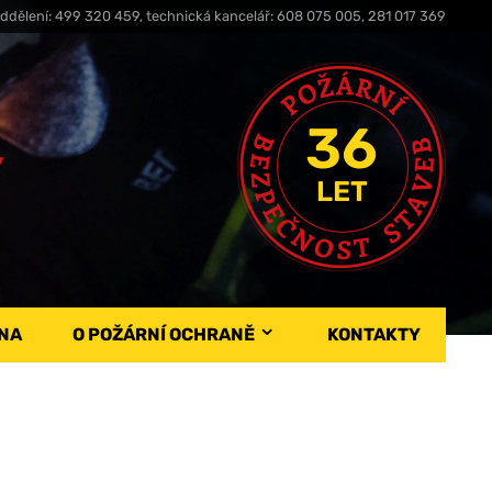
ddělení: 499 320 459, technická kancelář: 608 075 005, 281 017 369
36
,
LET
NA
O POŽÁRNÍ OCHRANĚ
KONTAKTY