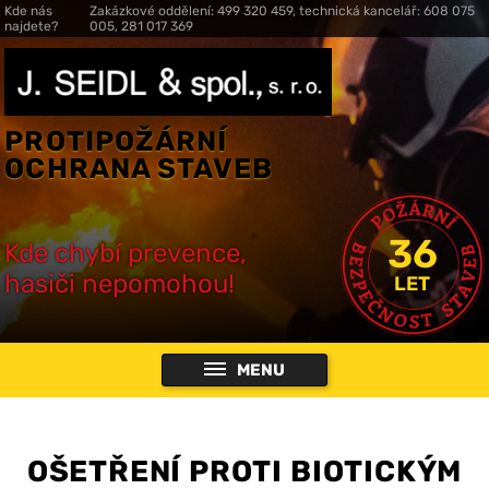
Kde nás
Zakázkové oddělení: 499 320 459, technická kancelář: 608 075
najdete?
005, 281 017 369
PROTIPOŽÁRNÍ
OCHRANA STAVEB
36
Kde chybí prevence,
hasiči nepomohou!
LET
MENU
OŠETŘENÍ PROTI BIOTICKÝM