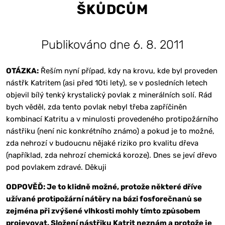
ŠKŮDCŮM
Publikováno dne 6. 8. 2011
OTÁZKA:
Řeším nyní případ, kdy na krovu, kde byl proveden
nástřk Katritem (asi před 10ti lety), se v posledních letech
objevil bílý tenký krystalický povlak z minerálních solí. Rád
bych věděl, zda tento povlak nebyl třeba zapříčiněn
kombinací Katritu a v minulosti provedeného protipožárního
nástřiku (není nic konkrétního známo) a pokud je to možné,
zda nehrozí v budoucnu nějaké riziko pro kvalitu dřeva
(například, zda nehrozí chemická koroze). Dnes se jeví dřevo
pod povlakem zdravé. Děkuji
ODPOVĚĎ: Je to klidně možné, protože některé dříve
užívané protipožární nátěry na bázi fosforečnanů se
zejména při zvýšené vlhkosti mohly tímto způsobem
projevovat. Složení nástřiku Katrit neznám a protože je