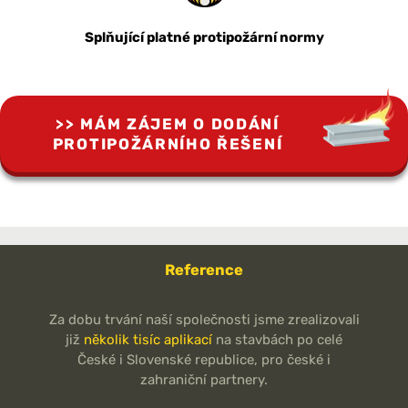
Splňující platné protipožární normy
MÁM ZÁJEM O DODÁNÍ
PROTIPOŽÁRNÍHO ŘEŠENÍ
Reference
Za dobu trvání naší společnosti jsme zrealizovali
již
několik tisíc aplikací
na stavbách po celé
České i Slovenské republice, pro české i
zahraniční partnery.