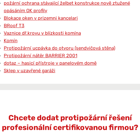
požární ochrana stávající želbet konstrukce nově ztužené
opásáním OK profily
Blokace oken v prizemni kancelari
BRoof T3
Vaznice dř.krovu v blízkosti komína
Komín
Protipožární ucpávka do otvoru (sendvičová stěna)
Protipožární nátěr BARRIER 2001
dotaz – hasicí přístroje v panelovém domě
Sklep v uzavřené garáži
Chcete dodat protipožární řešení
profesionální certifikovanou firmou?