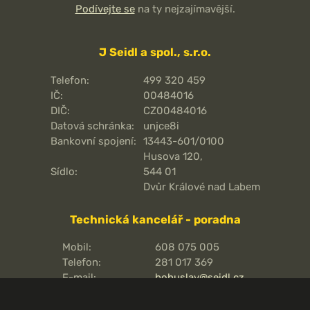
Podívejte se
na ty nejzajímavější.
J Seidl a spol., s.r.o.
Telefon:
499 320 459
IČ:
00484016
DIČ:
CZ00484016
Datová schránka:
unjce8i
Bankovní spojení:
13443-601/0100
Husova 120,
Sídlo:
544 01
Dvůr Králové nad Labem
Technická kancelář - poradna
Mobil:
608 075 005
Telefon:
281 017 369
E-mail:
bohuslav@seidl.cz
Pražská 810/16,
Adresa kanceláře:
102 00