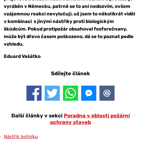
vyráběn v Německu, patrně se to ani nedozvím, ovšem
vzájemnou reakci nevylučuji, už jsem to několikrát viděl
v kombinaci s jinými nástřiky proti biologickým
škůdcům. Pokud protipožár obsahoval fosforečnany,
může být dřevo časem poškozeno, dá se to poznat podle
vzhledu.
Eduard Vašátko
Sdílejte článek
Další články v sekci
Poradna v oblasti požární
ochrany staveb
Nástřik botníku