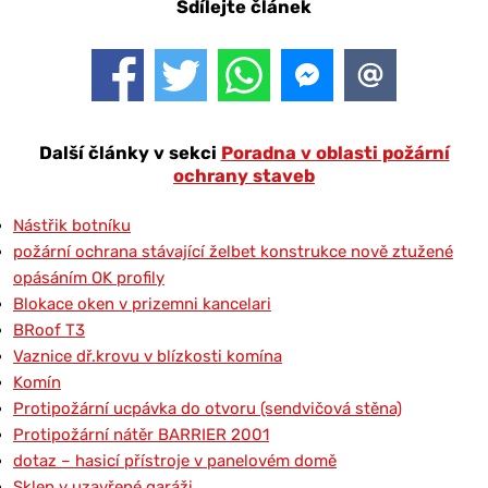
Sdílejte článek
Další články v sekci
Poradna v oblasti požární
ochrany staveb
Nástřik botníku
požární ochrana stávající želbet konstrukce nově ztužené
opásáním OK profily
Blokace oken v prizemni kancelari
BRoof T3
Vaznice dř.krovu v blízkosti komína
Komín
Protipožární ucpávka do otvoru (sendvičová stěna)
Protipožární nátěr BARRIER 2001
dotaz – hasicí přístroje v panelovém domě
Sklep v uzavřené garáži