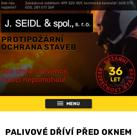
Kde nás
Zakázkové oddělení: 499 320 459, technická kancelář: 608 075
najdete?
005, 281 017 369
PROTIPOŽÁRNÍ
OCHRANA STAVEB
36
Kde chybí prevence,
hasiči nepomohou!
LET
MENU
PALIVOVÉ DŘÍVÍ PŘED OKNEM