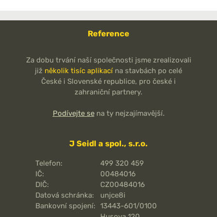
Reference
Za dobu trvání naší společnosti jsme zrealizovali
již
několik tisíc aplikací
na stavbách po celé
České i Slovenské republice, pro české i
zahraniční partnery.
Podívejte se
na ty nejzajímavější.
J Seidl a spol., s.r.o.
Telefon:
499 320 459
IČ:
00484016
DIČ:
CZ00484016
Datová schránka:
unjce8i
Bankovní spojení:
13443-601/0100
Husova 120,