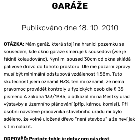
GARÁŽE
Publikováno dne 18. 10. 2010
OTÁZKA:
Mám garáž, která stojí na hranici pozemku se
sousedem, kde okno garáže směřuje k sousedovi (vše je
řádně kolaudováno). Nyní mi soused 30cm od okna skládá
palivově dřevo do tohoto prostoru. Dle mé požární zprávy
musí být minimální odstupová vzdálenost 1,58m. Tuto
skutečnost jsem oznámil HZS, ten mi oznámil, že nemá
pravomoc provádět kontroly u fyzických osob dle § 35
písmeno A zákona 133/1985, a odkázal mi na Městký úřad
výstavby a územního plánování (příp. kárnou komisi). Při
osobní návštěvě pracovníka stavebního úřadu mi bylo
sděleno, že volně uložené dřevo "není stavbou" a že neví jak
s tím naložit.
ODPOVĚĎ:
Protože tohle je dotaz pro nás dost