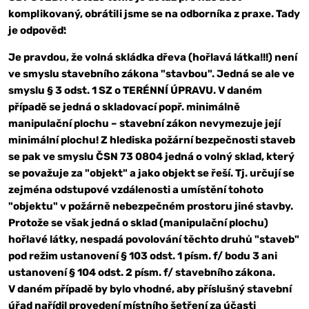
komplikovaný, obrátili jsme se na odborníka z praxe. Tady
je odpověď:
Je pravdou, že volná skládka dřeva (hořlavá látka!!!) není
ve smyslu stavebního zákona "stavbou". Jedná se ale ve
smyslu § 3 odst. 1 SZ o TERÉNNÍ ÚPRAVU. V daném
případě se jedná o skladovací popř. minimálně
manipulační plochu – stavební zákon nevymezuje její
minimální plochu! Z hlediska požární bezpečnosti staveb
se pak ve smyslu ČSN 73 0804 jedná o volný sklad, který
se považuje za "objekt" a jako objekt se řeší. Tj. určují se
zejména odstupové vzdálenosti a umístění tohoto
"objektu" v požárně nebezpečném prostoru jiné stavby.
Protože se však jedná o sklad (manipulační plochu)
hořlavé látky, nespadá povolování těchto druhů "staveb"
pod režim ustanovení § 103 odst. 1 písm. f/ bodu 3 ani
ustanovení § 104 odst. 2 písm. f/ stavebního zákona.
V daném případě by bylo vhodné, aby příslušný stavební
úřad nařídil provedení místního šetření za účasti