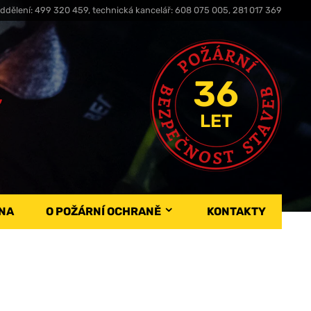
ddělení: 499 320 459, technická kancelář: 608 075 005, 281 017 369
36
,
LET
NA
O POŽÁRNÍ OCHRANĚ
KONTAKTY