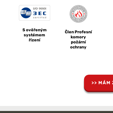
S ověřeným
Člen Profesní
systémem
komory
řízení
požární
ochrany
MÁM 