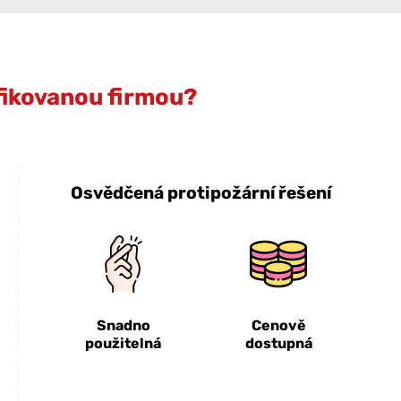
ifikovanou firmou?
Osvědčená protipožární řešení
Snadno
Cenově
použitelná
dostupná