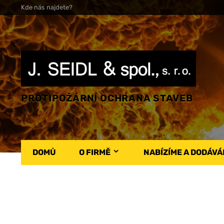
Kde nás najdete?
PROTIPOŽÁRNÍ OCHRANA STAVEB
DOMŮ
O FIRMĚ
NABÍZÍME A DODÁV