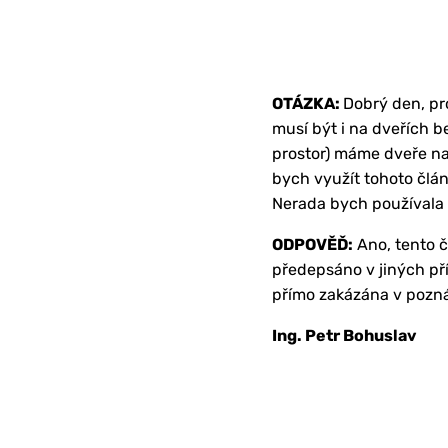
OTÁZKA:
Dobrý den, pr
musí být i na dveřích b
prostor) máme dveře na
bych využít tohoto člán
Nerada bych používala 
ODPOVĚĎ:
Ano, tento č
předepsáno v jiných příp
přímo zakázána v pozn
Ing. Petr Bohuslav