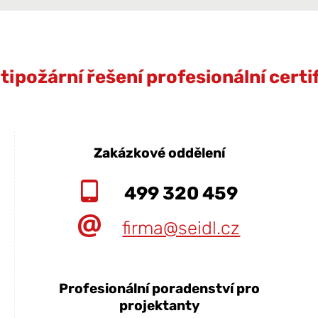
ipožární řešení profesionální cert
Zakázkové oddělení
499 320 459
firma@seidl.cz
Profesionální poradenství pro
projektanty