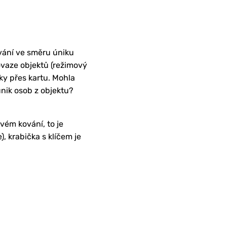
ování ve směru úniku
ovaze objektů (režimový
ky přes kartu. Mohla
únik osob z objektu?
vém kování, to je
, krabička s klíčem je