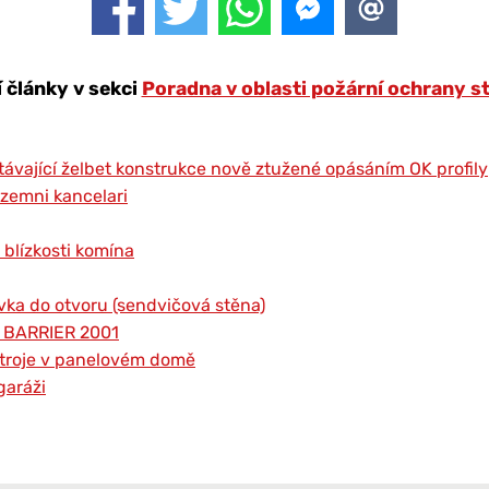
í články v sekci
Poradna v oblasti požární ochrany s
távající želbet konstrukce nově ztužené opásáním OK profily
izemni kancelari
 blízkosti komína
vka do otvoru (sendvičová stěna)
r BARRIER 2001
ístroje v panelovém domě
garáži