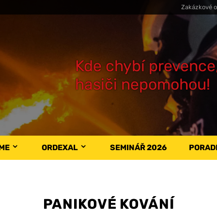
Zakázkové o
Kde chybí prevence
hasiči nepomohou!
ÁME
ORDEXAL
SEMINÁŘ 2026
PORAD
PANIKOVÉ KOVÁNÍ