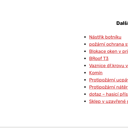
Dalš
Nástřik botníku
požární ochrana s
Blokace oken v pr
BRoof T3
Vaznice dř.krovu v
Komín
Protipožární ucpá
Protipožární nátě
dotaz – hasicí př
Sklep v uzavřené 