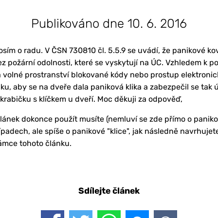
Publikováno dne 10. 6. 2016
osím o radu. V ČSN 730810 čl. 5.5.9 se uvádí, že panikové k
ez požární odolnosti, které se vyskytují na ÚC. Vzhledem k p
 volné prostranství blokované kódy nebo prostup elektronic
ku, aby se na dveře dala paniková klika a zabezpečil se tak 
krabičku s klíčkem u dveří. Moc děkuji za odpověď,
lánek dokonce použít musíte (nemluví se zde přímo o paniko
adech, ale spíše o panikové "klice", jak následně navrhujete)
ámce tohoto článku.
Sdílejte článek