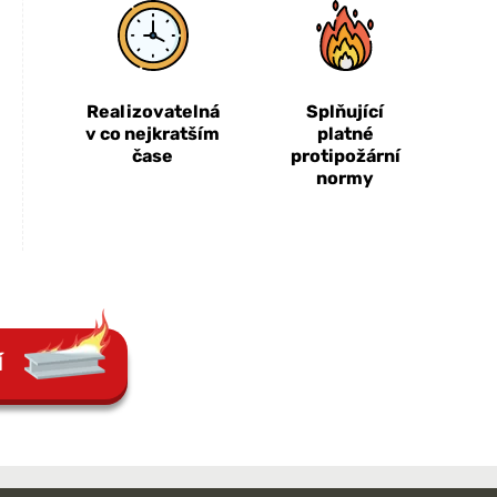
Realizovatelná
Splňující
v co nejkratším
platné
čase
protipožární
normy
Í