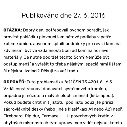
Publikováno dne 27. 6. 2016
OTÁZKA:
Dobrý den, potřebovali bychom poradit, jak
provést pokládku plovoucí laminátové podlahy v patře
kolem komína, abychom splnili podmínky pro revizi komína,
kdy nesmí být ve vzdálenosti 5cm od komína hořlavé
materiály. Je nutné dodržet těchto 5cm? Nemůže být
odstup menší a vyřešit to třeba nějakými speciálními lištami
či nějakou izolací? Děkuji za vaši radu.
ODPOVĚĎ:
Tuto problematiku řeší ČSN 73 4201, čl. 6.5.
Vzdálenost stanoví dodavatel systémového komínu,
případně ji můžete u malých ploch zmenšit (lišta apod.).
Pokud budete chtít mít jistotu, pod lištu použijte přířez
sádrovláknité desky (nebo jiné s klasifikací A1 nebo A2) např.
Fireboard, Rigidur, Fermacell, … U povrchových krytin v
obytných místnostech tyto úpravy moc vidět nejsou, komín