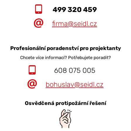
499 320 459
firma@seidl.cz
Profesionální poradenství pro projektanty
Chcete více informací? Potřebujete poradit?
608 075 005
bohuslav@seidl.cz
Osvědčená protipožární řešení