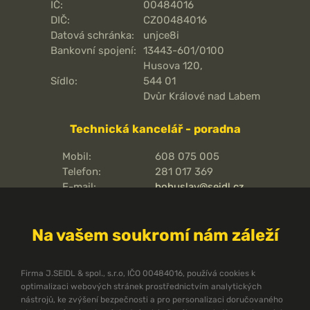
IČ:
00484016
DIČ:
CZ00484016
Datová schránka:
unjce8i
Bankovní spojení:
13443-601/0100
Husova 120,
Sídlo:
544 01
Dvůr Králové nad Labem
Technická kancelář - poradna
Mobil:
608 075 005
Telefon:
281 017 369
E-mail:
bohuslav@seidl.cz
Pražská 810/16,
Adresa kanceláře:
102 00
Na vašem soukromí nám záleží
Praha 15 - Hostivař
O pořární ochraně
Firma J.SEIDL & spol., s.r.o, IČO 00484016, používá cookies k
optimalizaci webových stránek prostřednictvím analytických
Protipožární směrnice
nástrojů, ke zvýšení bezpečnosti a pro personalizaci doručovaného