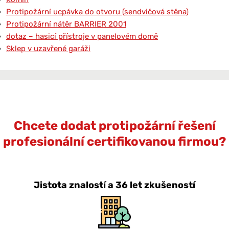
Protipožární ucpávka do otvoru (sendvičová stěna)
Protipožární nátěr BARRIER 2001
dotaz – hasicí přístroje v panelovém domě
Sklep v uzavřené garáži
Chcete dodat protipožární řešení
profesionální certifikovanou firmou?
Jistota znalostí a 36 let zkušeností