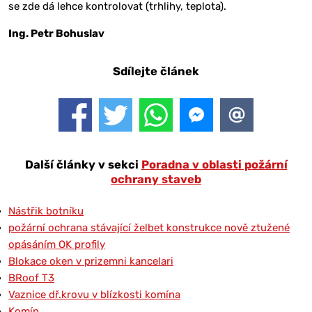
se zde dá lehce kontrolovat (trhlihy, teplota).
Ing. Petr Bohuslav
Sdílejte článek
Další články v sekci
Poradna v oblasti požární
ochrany staveb
Nástřik botníku
požární ochrana stávající želbet konstrukce nově ztužené
opásáním OK profily
Blokace oken v prizemni kancelari
BRoof T3
Vaznice dř.krovu v blízkosti komína
Komín