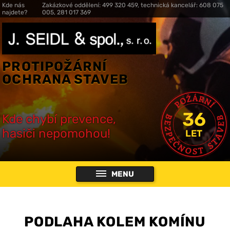
Kde nás
Zakázkové oddělení: 499 320 459, technická kancelář: 608 075
najdete?
005, 281 017 369
PROTIPOŽÁRNÍ
OCHRANA STAVEB
36
Kde chybí prevence,
hasiči nepomohou!
LET
MENU
PODLAHA KOLEM KOMÍNU