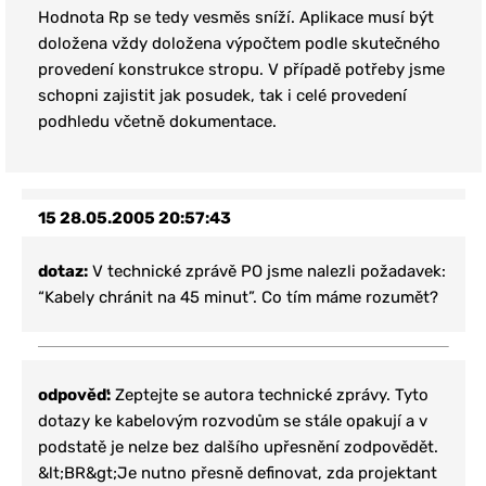
Hodnota Rp se tedy vesměs sníží. Aplikace musí být
doložena vždy doložena výpočtem podle skutečného
provedení konstrukce stropu. V případě potřeby jsme
schopni zajistit jak posudek, tak i celé provedení
podhledu včetně dokumentace.
15
28.05.2005 20:57:43
dotaz:
V technické zprávě PO jsme nalezli požadavek:
“Kabely chránit na 45 minut”. Co tím máme rozumět?
odpověď:
Zeptejte se autora technické zprávy. Tyto
dotazy ke kabelovým rozvodům se stále opakují a v
podstatě je nelze bez dalšího upřesnění zodpovědět.
&lt;BR&gt;Je nutno přesně definovat, zda projektant