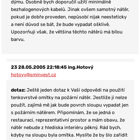
dýmu. Osobně bych doporučil užití minimálně
bezhalogenov
ý
ch kabelů. Jinak ovšem samotný nátěr,
pokud je dobře proveden, nepůsobí nijak neesteticky
a není důvod se bát, že bude vypadat ošklivě.
Upozorňuji však, že většina těchto nátěrů má bílou
barvu.
23
28.05.2005 22:18:45
ing.Hotový
hotovy@sminvest.cz
dotaz:
Ještě jeden dotaz k Vaší odpovědi na použití
tenkovrstvé omítky na požární nátěr. Jestliže ji nelze
použít, zajímá mě jak bude povrch sloupu vypadat jen
s požárním nátěrem. Připomínám, že se jedná o
restauraci, reprezentativní prostor a mám obavu, že
nátěr nebude z hlediska interiéru pěkný. Rád bych,
kdyby na sloupu byla omítka. Myslíte že by šlo zařídit