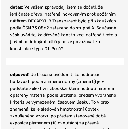
dotaz:
Ve vašem zpravodaji jsem se dočetl, že
jehličnaté dřevo, natřené inovovaným protipožárním
nátěrem DEXARYL B Transparent bylo při zkouškách
podle ČSN 73 0862 zařazeno do stupně A. Současně
však uvádíte, že dřevěné konstrukce, natřené tímto a
jinými podobnými nátěry nelze považovat za
konstrukce typu D1. Proč?
odpověď:
Je třeba si uvědomit, že hodnocení
hořlavosti podle zmíněné normy (změna b) je v
podstatě selektivní zkouška, která hodnotí nátěrem
opatřený materiál podle určitého, předem vybraného
kriteria ve vymezeném, časovém úseku. To v praxi
znamená, že je sledován hmotnostní úbytek
zkoušeného vzorku po předem stanovené době
exposice plamenem (10 minutách) za přesně