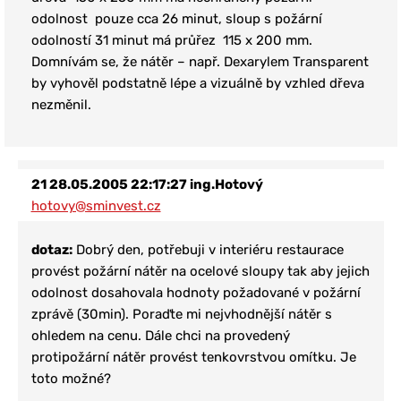
odolnost pouze cca 26 minut, sloup s požární
odolností 31 minut má průřez 115 x 200 mm.
Domnívám se, že nátěr – např. Dexarylem Transparent
by vyhověl podstatně lépe a vizuálně by vzhled dřeva
nezměnil.
21
28.05.2005 22:17:27
ing.Hotový
hotovy@sminvest.cz
dotaz:
Dobrý den, potřebuji v interiéru restaurace
provést požární nátěr na ocelové sloupy tak aby jejich
odolnost dosahovala hodnoty požadované v požární
zprávě (30min). Poraďte mi nejvhodnější nátěr s
ohledem na cenu. Dále chci na provedený
protipožární nátěr provést tenkovrstvou omítku. Je
toto možné?