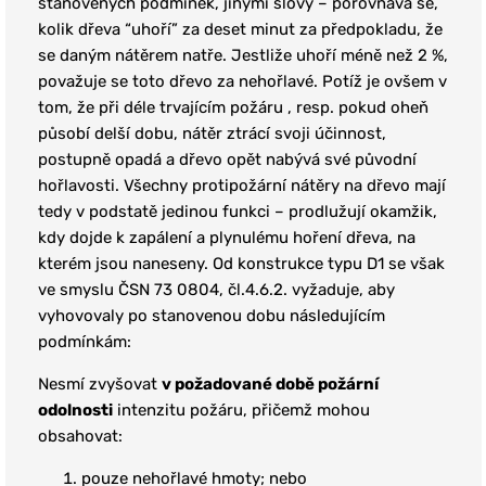
stanovených podmínek, jinými slovy – porovnává se,
kolik dřeva “uhoří” za deset minut za předpokladu, že
se daným nátěrem natře. Jestliže uhoří méně než 2 %,
považuje se toto dřevo za nehořlavé. Potíž je ovšem v
tom, že při déle trvajícím požáru , resp. pokud oheň
působí delší dobu, nátěr ztrácí svoji účinnost,
postupně opadá a dřevo opět nabývá své původní
hořlavosti. Všechny protipožární nátěry na dřevo mají
tedy v podstatě jedinou funkci – prodlužují okamžik,
kdy dojde k zapálení a plynulému hoření dřeva, na
kterém jsou naneseny. Od konstrukce typu D1 se však
ve smyslu ČSN 73 0804, čl.4.6.2. vyžaduje, aby
vyhovovaly po stanovenou dobu následujícím
podmínkám:
Nesmí zvyšovat
v požadované době požární
odolnosti
intenzitu požáru, přičemž mohou
obsahovat:
pouze nehořlavé hmoty; nebo