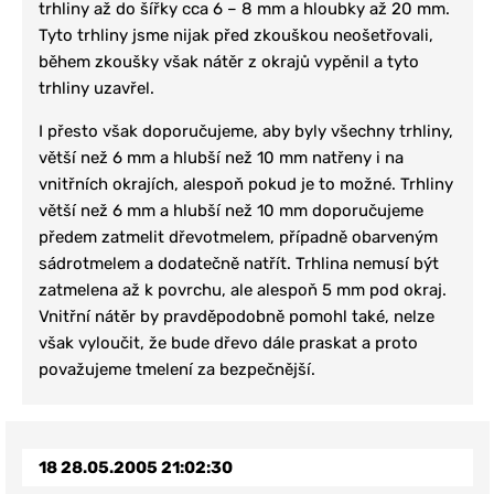
trhliny až do šířky cca 6 – 8 mm a hloubky až 20 mm.
Tyto trhliny jsme nijak před zkouškou neošetřovali,
během zkoušky však nátěr z okrajů vypěnil a tyto
trhliny uzavřel.
I přesto však doporučujeme, aby byly všechny trhliny,
větší než 6 mm a hlubší než 10 mm natřeny i na
vnitřních okrajích, alespoň pokud je to možné. Trhliny
větší než 6 mm a hlubší než 10 mm doporučujeme
předem zatmelit dřevotmelem, případně obarveným
sádrotmelem a dodatečně natřít. Trhlina nemusí být
zatmelena až k povrchu, ale alespoň 5 mm pod okraj.
Vnitřní nátěr by pravděpodobně pomohl také, nelze
však vyloučit, že bude dřevo dále praskat a proto
považujeme tmelení za bezpečnější.
18
28.05.2005 21:02:30