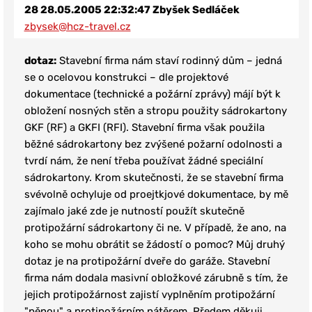
28
28.05.2005 22:32:47
Zbyšek Sedláček
zbysek@hcz-travel.cz
dotaz:
Stavební firma nám staví rodinný dům – jedná
se o ocelovou konstrukci – dle projektové
dokumentace (technické a požární zprávy) májí být k
obložení nosných stěn a stropu použity sádrokartony
GKF (RF) a GKFI (RFI). Stavební firma však použila
běžné sádrokartony bez zvýšené požarní odolnosti a
tvrdí nám, že není třeba používat žádné speciální
sádrokartony. Krom skutečnosti, že se stavební firma
svévolně ochyluje od proejtkjové dokumentace, by mě
zajímalo jaké zde je nutností použít skutečně
protipožární sádrokartony či ne. V případě, že ano, na
koho se mohu obrátit se žádostí o pomoc? Můj druhý
dotaz je na protipožární dveře do garáže. Stavební
firma nám dodala masivní obložkové zárubně s tím, že
jejich protipožárnost zajistí vyplněním protipožární
"pěnou" a protipožárním nátěrem. Předem děkuji