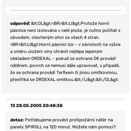
odpověď:
&lt;OL&gt;<BR>&lt;LI&gt;Protože horní
pásnice není izolována v celé ploše, je nutno počítat s
obvodem, otevřeným ohni ze všech 4 stran.
<BR>&lt;LI&gt;Horní pásnici lze – v závislosti na výšce
a směru uložení vlny chránit nejlépe lepeným
obkladem ORDEXAL – pokud se ochrana OK provádí
nátěrem, povrch se nemusí dále upravovat, v případě,
že se ochrana provádí Terfixem či jinou omítkovinou,
přestříká se ORDEXAL omítkou.&lt;/LI&gt;&lt;/OL&gt;
13
28.05.2005 20:48:38
dotaz:
Potřebujeme provést protipožární nátěr na
panely SPIROLL na 120 minut. Můžete nám pomoci?