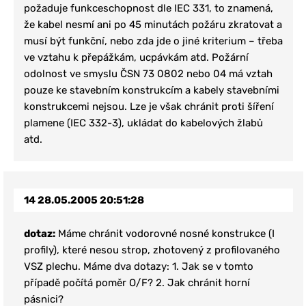
požaduje funkceschopnost dle IEC 331, to znamená,
že kabel nesmí ani po 45 minutách požáru zkratovat a
musí být funkční, nebo zda jde o jiné kriterium – třeba
ve vztahu k přepážkám, ucpávkám atd. Požární
odolnost ve smyslu ČSN 73 0802 nebo 04 má vztah
pouze ke stavebním konstrukcím a kabely stavebními
konstrukcemi nejsou. Lze je však chránit proti šíření
plamene (IEC 332-3), ukládat do kabelových žlabů
atd.
14
28.05.2005 20:51:28
dotaz:
Máme chránit vodorovné nosné konstrukce (I
profily), které nesou strop, zhotovený z profilovaného
VSZ plechu. Máme dva dotazy: 1. Jak se v tomto
případě počítá poměr O/F? 2. Jak chránit horní
pásnici?