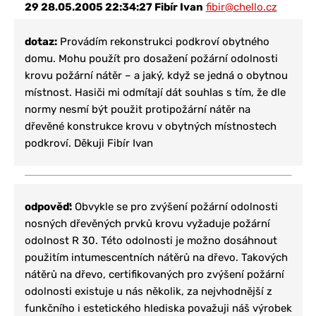
29
28.05.2005 22:34:27
Fibír Ivan
fibir@chello.cz
dotaz:
Provádím rekonstrukci podkroví obytného
domu. Mohu použít pro dosažení požární odolnosti
krovu požární nátěr – a jaký, když se jedná o obytnou
místnost. Hasiči mi odmítají dát souhlas s tím, že dle
normy nesmí být použit protipožární nátěr na
dřevěné konstrukce krovu v obytných místnostech
podkroví. Děkuji Fibír Ivan
odpověď:
Obvykle se pro zvýšení požární odolnosti
nosných dřevěných prvků krovu vyžaduje požární
odolnost R 30. Této odolnosti je možno dosáhnout
použitím intumescentních nátěrů na dřevo. Takových
nátěrů na dřevo, certifikovaných pro zvýšení požární
odolnosti existuje u nás několik, za nejvhodnější z
funkčního i estetického hlediska považuji náš výrobek