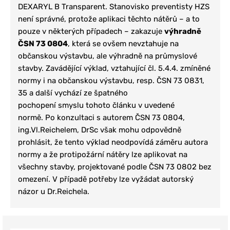
DEXARYL B Transparent. Stanovisko preventisty HZS
není správné, protože aplikaci těchto nátěrů – a to
pouze v některých případech – zakazuje
výhradně
ČSN 73 0804
, která se ovšem nevztahuje na
občanskou výstavbu, ale výhradně na průmyslové
stavby. Zavádějící výklad, vztahující čl. 5.4.4. zmíněné
normy i na občanskou výstavbu, resp. ČSN 73 0831,
35 a další vychází ze špatného
pochopení smyslu tohoto článku v uvedené
normě. Po konzultaci s autorem ČSN 73 0804,
ing.Vl.Reichelem, DrSc však mohu odpovědně
prohlásit, že tento výklad neodpovídá záměru autora
normy a že protipožární nátěry lze aplikovat na
všechny stavby, projektované podle ČSN 73 0802 bez
omezení. V případě potřeby lze vyžádat autorský
názor u Dr.Reichela.