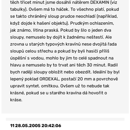
těch třicet minut jsme dosáhli nátěrem DEXAMIN (viz
tabulky). Ovšem má to háček. To všechno platí, pokud
se takto chráněný sloup prudce neochladí (například,
když dojde k hašení objektu). Prudkým ochlazením,
jak známo, litina praská. Pokud by šlo o jeden dva
sloupy, nemuselo by dojít k žadnému neštestí. Ale
zrovna u starých typových kravínů nese dvojitá řada
sloupů celou střechu a pokud by byli hasiči příliš
úspěšní s vodou, mohlo by jim to celé spadnout na
hlavu a nemuselo by to trvat ani těch 30 minut. Radil
bych raději sloupy obložit nebo obezdít. Ideální by byl
lepený poklad ORDEXAL, postačí 20 mm a povrchově
upravit syntet. omítkou. Ovšem už to nebude tak
krásné, pokud se u starého kravína dá hovořit o
kráse.
11
28.05.2005 20:42:06