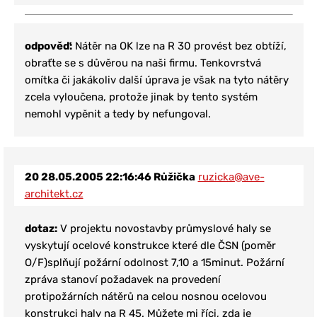
odpověď:
Nátěr na OK lze na R 30 provést bez obtíží,
obraťte se s důvěrou na naši firmu. Tenkovrstvá
omítka či jakákoliv další úprava je však na tyto nátěry
zcela vyloučena, protože jinak by tento systém
nemohl vypěnit a tedy by nefungoval.
20
28.05.2005 22:16:46
Růžička
ruzicka@ave-
architekt.cz
dotaz:
V projektu novostavby průmyslové haly se
vyskytují ocelové konstrukce které dle ČSN (poměr
O/F)splňují požární odolnost 7,10 a 15minut. Požární
zpráva stanoví požadavek na provedení
protipožárních nátěrů na celou nosnou ocelovou
konstrukci haly na R 45. Můžete mi říci, zda je