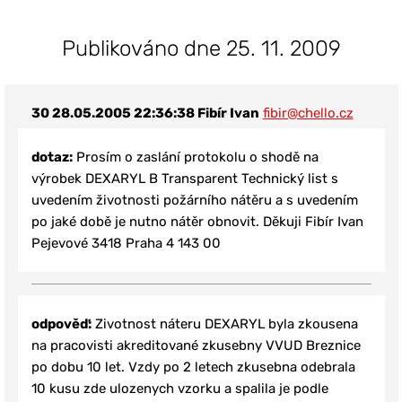
Publikováno dne 25. 11. 2009
30
28.05.2005 22:36:38
Fibír Ivan
fibir@chello.cz
dotaz:
Prosím o zaslání protokolu o shodě na
výrobek DEXARYL B Transparent Technický list s
uvedením životnosti požárního nátěru a s uvedením
po jaké době je nutno nátěr obnovit. Děkuji Fibír Ivan
Pejevové 3418 Praha 4 143 00
odpověď:
Zivotnost náteru DEXARYL byla zkousena
na pracovisti akreditované zkusebny VVUD Breznice
po dobu 10 let. Vzdy po 2 letech zkusebna odebrala
10 kusu zde ulozenych vzorku a spalila je podle