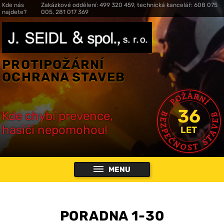
Kde nás
Zakázkové oddělení: 499 320 459, technická kancelář: 608 075
najdete?
005, 281 017 369
PROTIPOŽÁRNÍ
OCHRANA STAVEB
36
Kde chybí prevence,
hasiči nepomohou!
LET
MENU
PORADNA 1-30