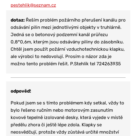
pestehlik@seznam.cz
dotaz:
Řeším problém požárního přerušení kanálu pro
odsávání pilin mezi jednotlivými objekty v truhlárně.
Jedná se o betonový podzemní kanál průřezu
0,8*0,6m, kterým jsou odsávány piliny do zásobníku.
Chtěl jsem použít požární vzduchotechnickou klapku,
ale výrobci to nedovolují. Prosím o názor zda je
možno tento problém řešit. P.Stehlík tel 724263935
odpověď:
Pokud jsem se s tímto problémem kdy setkal, vždy to
bylo řešeno ručním nebo motorovým zasunutím
kovové tepelně izolované desky, která vyjede v místě
předělu zhora či ještě lépe zdola. Klapky se
neosvědčují, protože vždy zůstává určité množství