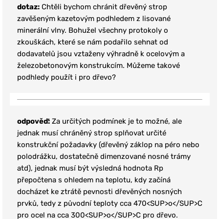
dotaz:
Chtěli bychom chránit dřevěný strop
zavěšeným kazetovým podhledem z lisované
minerální vlny. Bohužel všechny protokoly o
zkouškách, které se nám podařilo sehnat od
dodavatelů jsou vztaženy výhradně k ocelovým a
železobetonovým konstrukcím. Můžeme takové
podhledy použít i pro dřevo?
odpověď:
Za určitých podmínek je to možné, ale
jednak musí chráněný strop splňovat určité
konstrukční požadavky (dřevěný záklop na péro nebo
polodrážku, dostatečně dimenzované nosné trámy
atd), jednak musí být výsledná hodnota Rp
přepočtena s ohledem na teplotu, kdy začíná
docházet ke ztrátě pevnosti dřevěných nosných
prvků, tedy z původní teploty cca 470<SUP>o</SUP>C
pro ocel na cca 300<SUP>o</SUP>C pro dřevo.