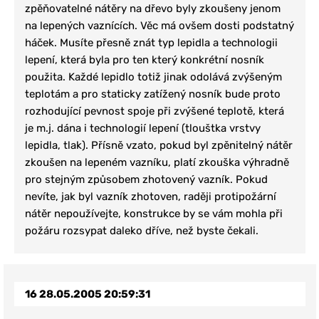
zpěňovatelné nátěry na dřevo byly zkoušeny jenom
na lepených vaznících. Věc má ovšem dosti podstatný
háček. Musíte přesně znát typ lepidla a technologii
lepení, která byla pro ten který konkrétní nosník
použita. Každé lepidlo totiž jinak odolává zvýšeným
teplotám a pro staticky zatížený nosník bude proto
rozhodující pevnost spoje při zvýšené teplotě, která
je m.j. dána i technologií lepení (tlouštka vrstvy
lepidla, tlak). Přísně vzato, pokud byl zpěnitelný nátěr
zkoušen na lepeném vazníku, platí zkouška výhradně
pro stejným způsobem zhotovený vazník. Pokud
nevíte, jak byl vazník zhotoven, raději protipožární
nátěr nepoužívejte, konstrukce by se vám mohla při
požáru rozsypat daleko dříve, než byste čekali.
16
28.05.2005 20:59:31