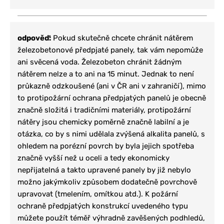
odpověď:
Pokud skutečně chcete chránit nátěrem
železobetonové předpjaté panely, tak vám nepomůže
ani svěcená voda. Železobeton chránit žádným
nátěrem nelze a to ani na 15 minut. Jednak to není
průkazně odzkoušené (ani v ČR ani v zahraničí), mimo
to protipožární ochrana předpjatých panelů je obecně
značně složitá i tradičními materiály, protipožární
nátěry jsou chemicky poměrně značně labilní a je
otázka, co by s nimi udělala zvýšená alkalita panelů, s
ohledem na porézní povrch by byla jejich spotřeba
značně vyšší než u oceli a tedy ekonomicky
nepřijatelná a takto upravené panely by již nebylo
možno jakýmkoliv způsobem dodatečně povrchově
upravovat (tmelením, omítkou atd.). K požární
ochraně předpjatých konstrukcí uvedeného typu
můžete použít téměř výhradně zavěšených podhledů,