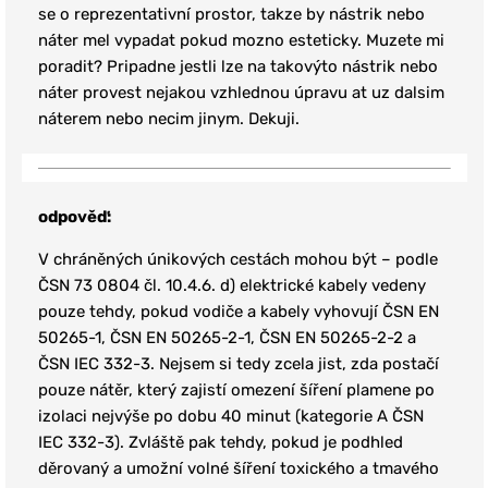
se o reprezentativní prostor, takze by nástrik nebo
náter mel vypadat pokud mozno esteticky. Muzete mi
poradit? Pripadne jestli lze na takovýto nástrik nebo
náter provest nejakou vzhlednou úpravu at uz dalsim
náterem nebo necim jinym. Dekuji.
odpověď:
V chráněných únikových cestách mohou být – podle
ČSN 73 0804 čl. 10.4.6. d) elektrické kabely vedeny
pouze tehdy, pokud vodiče a kabely vyhovují ČSN EN
50265-1, ČSN EN 50265-2-1, ČSN EN 50265-2-2 a
ČSN IEC 332-3. Nejsem si tedy zcela jist, zda postačí
pouze nátěr, který zajistí omezení šíření plamene po
izolaci nejvýše po dobu 40 minut (kategorie A ČSN
IEC 332-3). Zvláště pak tehdy, pokud je podhled
děrovaný a umožní volné šíření toxického a tmavého