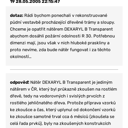
19
28.05.2005 22:15:47
dotaz:
Rádi bychom ponechali v rekonstruované
půdní vestavbě procházející dřevěné trámy a sloupy.
Chceme je opatřit nátěrem DEXARYL B Transparent
abychom dosáhli požární odolnosti R 30. Potřebnou
dimenzi mají, jsou však v nich hluboké praskliny a
proto nevíme, zda bude nátěr fungovat i za těchto
okolností…
odpověď:
Nátěr DEXARYL B Transparent je jediným
nátěrem v ČR, který byl průkazně zkoušen na rostlém
dřevě, tedy na vodorovných i svislých prvcích z
rostlého jehličnatého dřeva. Protože příprava vzorků
ke zkoušce a čas, který uplynul od dokončení vzorků
ke zkoušce samotné trval cca 6 měsíců (zkoušela se
celá řada prvků), byly na zkoušených konstrukcích