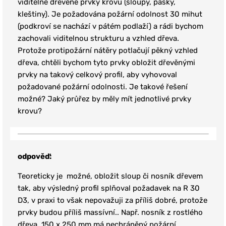
viditelné dřevěné prvky krovu (sloupy, pásky,
kleštiny). Je požadována požární odolnost 30 mihut
(podkroví se nachází v pátém podlaží) a rádi bychom
zachovali viditelnou strukturu a vzhled dřeva.
Protože protipožární nátěry potlačují pěkný vzhled
dřeva, chtěli bychom tyto prvky obložit dřevěnými
prvky na takový celkový profil, aby vyhovoval
požadované požární odolnosti. Je takové řešení
možné? Jaký průřez by měly mít jednotlivé prvky
krovu?
odpověď:
Teoreticky je možné, obložit sloup či nosník dřevem
tak, aby výsledný profil splňoval požadavek na R 30
D3, v praxi to však nepovažuji za příliš dobré, protože
prvky budou příliš massívní.. Např. nosník z rostlého
dřeva 150 x 250 mm má nechráněný požární