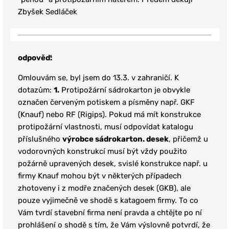
Zbyšek Sedláček
odpověď:
Omlouvám se, byl jsem do 13.3. v zahraničí.
K
dotazům:
1.
Protipožární sádrokarton je obvykle
označen červeným potiskem a písměny např. GKF
(Knauf) nebo RF (Rigips). Pokud má mít konstrukce
protipožární vlastnosti,
musí odpovídat katalogu
příslušného
výrobce sádrokarton. desek
,
přičemž u
vodorovných konstrukcí musí být vždy použito
požárně upravených desek, svislé konstrukce např. u
firmy Knauf mohou být v některých případech
zhotoveny i z modře značených desek (GKB), ale
pouze vyjimečně ve shodě s katagoem firmy. To co
Vám tvrdí stavební firma není pravda a chtějte po ní
prohlášení o shodě s tím, že Vám výslovně potvrdí, že