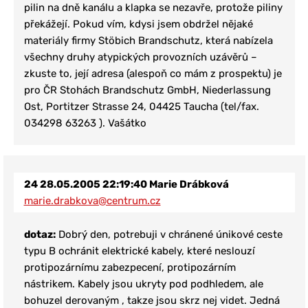
pilin na d
n
ě kanálu a klapka se nezavře, protože piliny
překážejí. Pokud vím, kdysi jsem obdržel nějaké
materiály firmy St
ö
bich Brandschutz, která nabízela
všechny druhy atypických provozních uzávěrů –
zkuste to, její adresa (alespoň co mám z prospektu) je
pro ČR St
ohách Brandschutz GmbH, Niederlassung
Ost, Portitzer Strasse 24, 04425 Taucha (tel/fax.
034298 63263 ). Vašátko
24
28.05.2005 22:19:40
Marie Drábková
marie.drabkova@centrum.cz
dotaz:
Dobrý den, potrebuji v chránené únikové ceste
typu B ochránit elektrické kabely, které neslouzí
protipozárnímu zabezpecení, protipozárním
nástrikem. Kabely jsou ukryty pod podhledem, ale
bohuzel derovaným , takze jsou skrz nej videt. Jedná