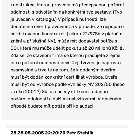
konstrukce, kterou provedla má předepsanou požární
odolnost, s odvoláním na konkrétní typ sestavy. (Typ
je uveden v katalogu.) V případě nutnosti lze
dodatečně ověřit pravdivost a v případě, že nepůjde o
certifikovanou konstrukci, (zákon 22/97Sb v platném
znění a příslušná NV), může mít dodavatel potíže s
ČOI, která mu může udělit pokutu až 20 milionů Kč.
2.
Zdá se, že stavební firma se kterou pracujete zřejmě
nic o požární odolnosti neví. Její tvrzení je naprosto
nesmyslné a trvejte na tom, že k dodaným dveřím
musí být dodán
konkrétní certifikát výrobce
. Dveře
musí být od výrobce podle vyhlášky MV 202/00 (nebo
z roku 2001 ?) Sb. označeny štítkem s udanou
požární odolností a dalšími náležitostmi. V opačném
případě budete mít potíže při kolaudaci.
25
28.05.2005 22:20:20
Petr Stehlík