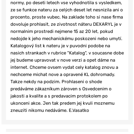
normy, po deseti letech vse vyhodnotila s vysledkem,
ze se funkce nateru za celých deset let nesnizila ani o
procento, proste vubec. Na zaklade toho si nase firma
dovoluje prohlasit, ze zivotnost náteru DEXARYL je v
normalnim prostredi nejmene 15 az 20 let, pokud
nedojde k jeho mechanickému poskozeni nebo umytí.
Katalogový list k nateru je v puvodni podobe na
nasich strankach v rubrice "Katalog", v soucasne dobe
jej budeme upravovat v nove verzi a opet dáme na
internet. Chceme ovsem vydat cely katalog znovu a
nechceme michat nove a opravené KL dohromady.
Takze nekdy na podzim. Prohlaseni o shode
predáváme zákazníkum zároven s Osvedcenim o
jakosti a kvalite a s predavacim protokolem po
ukonceni akce. Jen tak predem jej kvuli moznemu
zneuziti nikomu nedáváme. E.Vasatko