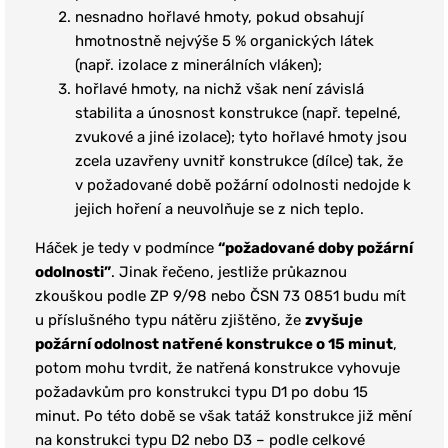
nesnadno hořlavé hmoty, pokud obsahují
hmotnostně nejvýše 5 % organických látek
(např. izolace z minerálních vláken);
hořlavé hmoty, na nichž však není závislá
stabilita a únosnost konstrukce (např. tepelné,
zvukové a jiné izolace); tyto hořlavé hmoty jsou
zcela uzavřeny uvnitř konstrukce (dílce) tak, že
v požadované době požární odolnosti nedojde k
jejich hoření a neuvolňuje se z nich teplo.
Háček je tedy v podmínce
“požadované doby požární
odolnosti”
. Jinak řečeno, jestliže průkaznou
zkouškou podle ZP 9/98 nebo ČSN 73 0851 budu mít
u příslušného typu nátěru zjištěno, že
zvyšuje
požární odolnost natřené konstrukce o 15 minut
,
potom mohu tvrdit, že natřená konstrukce vyhovuje
požadavkům pro konstrukci typu D1 po dobu 15
minut. Po této době se však tatáž konstrukce již mění
na konstrukci typu D2 nebo D3 – podle celkové