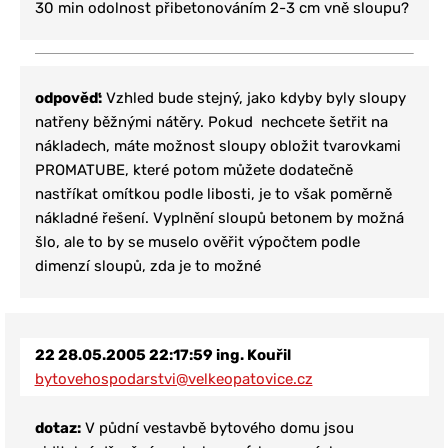
30 min odolnost přibetonováním 2-3 cm vně sloupu?
odpověď:
Vzhled bude stejný, jako kdyby byly sloupy
natřeny běžnými nátěry. Pokud nechcete šetřit na
nákladech, máte možnost sloupy obložit tvarovkami
PROMATUBE, které potom můžete dodatečně
nastříkat omítkou podle libosti, je to však poměrně
nákladné řešení. Vyplnění sloupů betonem by možná
šlo, ale to by se muselo ověřit výpočtem podle
dimenzí sloupů, zda je to možné
22
28.05.2005 22:17:59
ing. Kouřil
bytovehospodarstvi@velkeopatovice.cz
dotaz:
V půdní vestavbě bytového domu jsou