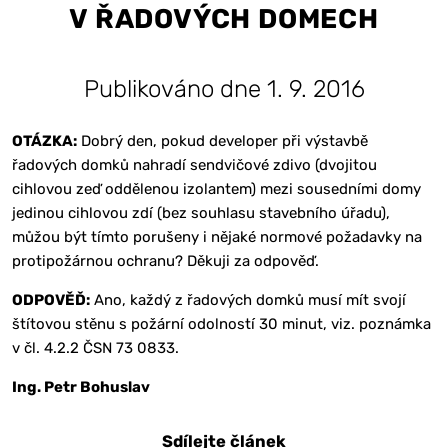
V ŘADOVÝCH DOMECH
Publikováno dne 1. 9. 2016
OTÁZKA:
Dobrý den, pokud developer při výstavbě
řadových domků nahradí sendvičové zdivo (dvojitou
cihlovou zeď oddělenou izolantem) mezi sousedními domy
jedinou cihlovou zdí (bez souhlasu stavebního úřadu),
můžou být tímto porušeny i nějaké normové požadavky na
protipožárnou ochranu? Děkuji za odpověď.
ODPOVĚĎ:
Ano, každý z řadových domků musí mít svojí
štítovou stěnu s požární odolností 30 minut, viz. poznámka
v čl. 4.2.2 ČSN 73 0833.
Ing. Petr Bohuslav
Sdílejte článek