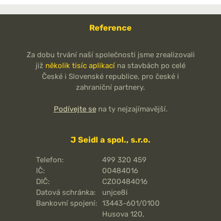
Reference
Za dobu trvání naší společnosti jsme zrealizovali
již
několik tisíc aplikací
na stavbách po celé
České i Slovenské republice, pro české i
zahraniční partnery.
Podívejte se
na ty nejzajímavější.
J Seidl a spol., s.r.o.
Telefon:
499 320 459
IČ:
00484016
DIČ:
CZ00484016
Datová schránka:
unjce8i
Bankovní spojení:
13443-601/0100
Husova 120,