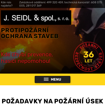
Kde nás
Zakázkové oddělení: 499 320 459, technická kancelář: 608 075
najdete?
005, 281 017 369
PROTIPOŽÁRNÍ
OCHRANA STAVEB
36
Kde chybí prevence,
hasiči nepomohou!
LET
MENU
POŽADAVKY NA POŽÁRNÍ ÚSEK