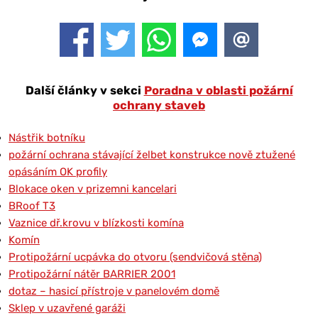
Další články v sekci
Poradna v oblasti požární
ochrany staveb
Nástřik botníku
požární ochrana stávající želbet konstrukce nově ztužené
opásáním OK profily
Blokace oken v prizemni kancelari
BRoof T3
Vaznice dř.krovu v blízkosti komína
Komín
Protipožární ucpávka do otvoru (sendvičová stěna)
Protipožární nátěr BARRIER 2001
dotaz – hasicí přístroje v panelovém domě
Sklep v uzavřené garáži