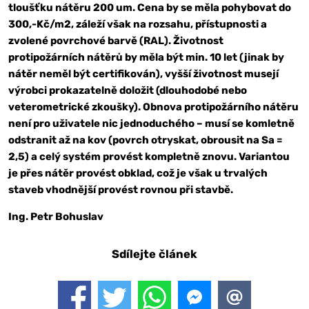
tloušťku nátěru 200 um. Cena by se měla pohybovat do
300,-Kč/m2, záleží však na rozsahu, přístupnosti a
zvolené povrchové barvě (RAL). Životnost
protipožárních nátěrů by měla být min. 10 let (jinak by
nátěr neměl být certifikován), vyšší životnost musejí
výrobci prokazatelně doložit (dlouhodobé nebo
veterometrické zkoušky). Obnova protipožárního nátěru
není pro uživatele nic jednoduchého – musí se komletně
odstranit až na kov (povrch otryskat, obrousit na Sa =
2,5) a celý systém provést kompletně znovu. Variantou
je přes nátěr provést obklad, což je však u trvalých
staveb vhodnější provést rovnou při stavbě.
Ing. Petr Bohuslav
Sdílejte článek