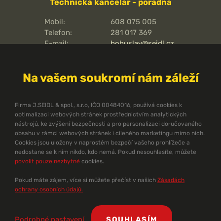
Technická kancelář - poradna
Mobil:
608 075 005
Telefon:
281 017 369
E-mail:
bohuslav@seidl.cz
Pražská 810/16,
Adresa kanceláře:
102 00
Na vašem soukromí nám záleží
Praha 15 - Hostivař
O pořární ochraně
Firma J.SEIDL & spol., s.r.o, IČO 00484016, používá cookies k
optimalizaci webových stránek prostřednictvím analytických
Protipožární směrnice
nástrojů, ke zvýšení bezpečnosti a pro personalizaci doručovaného
Protipožární normy ČSN
obsahu v rámci webových stránek i cíleného marketingu mimo nich.
Cookies jsou uloženy v naprostém bezpečí vašeho prohlížeče a
Technický zpravodaj
nedostane se k nim nikdo, kdo nemá. Pokud nesouhlasíte, můžete
Dokumenty ke stažení
povolit pouze nezbytné
cookies.
Pomůcky pro projektanty
Problematika požární ochrany
Pokud máte zájem, více si můžete přečíst v našich
Zásadách
Ekonomika PBZ
ochrany osobních údajů.
©
J. Seidl & spol., s.r.o.
1990 - 2026 |
Zásady ochrany osobních údajů
|
Podrobné nastavení
SOUHLASÍM