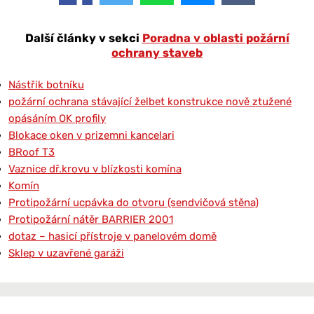
Další články v sekci
Poradna v oblasti požární
ochrany staveb
Nástřik botníku
požární ochrana stávající želbet konstrukce nově ztužené
opásáním OK profily
Blokace oken v prizemni kancelari
BRoof T3
Vaznice dř.krovu v blízkosti komína
Komín
Protipožární ucpávka do otvoru (sendvičová stěna)
Protipožární nátěr BARRIER 2001
dotaz – hasicí přístroje v panelovém domě
Sklep v uzavřené garáži