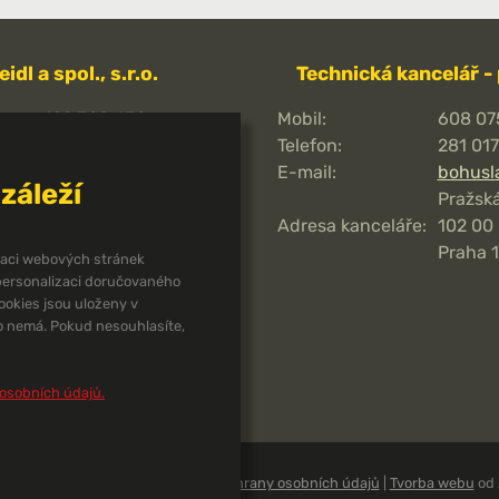
eidl a spol., s.r.o.
Technická kancelář -
499 320 459
Mobil:
608 07
00484016
Telefon:
281 01
CZ00484016
E-mail:
bohusl
záleží
Pražská
unjce8i
Adresa kanceláře:
102 00
Praha 1
izaci webových stránek
13443-601/0100
 personalizaci doručovaného
okies jsou uloženy v
Husova 120,
o nemá. Pokud nesouhlasíte,
544 01
Dvůr Králové nad
Labem
osobních údajů.
 spol., s.r.o.
1990 - 2026 |
Zásady ochrany osobních údajů
|
Tvorba webu
od 