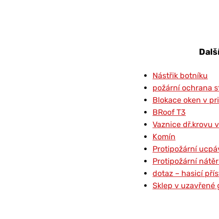
Dalš
Nástřik botníku
požární ochrana s
Blokace oken v pr
BRoof T3
Vaznice dř.krovu v
Komín
Protipožární ucpá
Protipožární nátě
dotaz – hasicí př
Sklep v uzavřené 