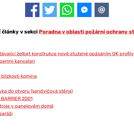
í články v sekci
Poradna v oblasti požární ochrany s
távající želbet konstrukce nově ztužené opásáním OK profily
izemni kancelari
 blízkosti komína
vka do otvoru (sendvičová stěna)
r BARRIER 2001
ístroje v panelovém domě
garáži