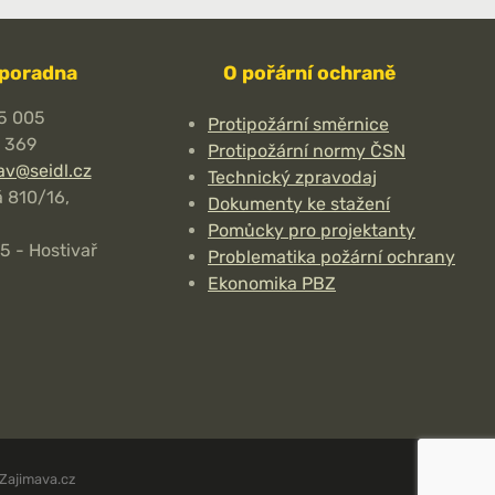
 poradna
O pořární ochraně
5 005
Protipožární směrnice
7 369
Protipožární normy ČSN
av@seidl.cz
Technický zpravodaj
 810/16,
Dokumenty ke stažení
Pomůcky pro projektanty
5 - Hostivař
Problematika požární ochrany
Ekonomika PBZ
Zajimava.cz