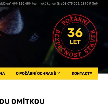
ddělení: 499 320 459, technická kancelář: 608 075 005, 281 017 369
36
,
LET
NA
O POŽÁRNÍ OCHRANĚ
KONTAKTY
NOU OMÍTKOU