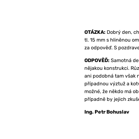
OTÁZKA:
Dobrý den, ch
tl. 15 mm s hliněnou om
za odpověď. S pozdrav
ODPOVĚĎ:
Samotná des
nějakou konstrukci. Rů
ani podobná tam však ne
případnou výztuž a kotv
možné, že někdo má ob
případně by jejich zkuš
Ing. Petr Bohuslav