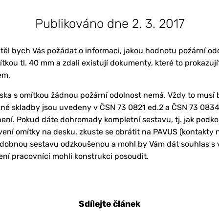
Publikováno dne 2. 3. 2017
těl bych Vás požádat o informaci, jakou hodnotu požární o
ítkou tl. 40 mm a zdali existují dokumenty, které to prokazuj
em,
ka s omítkou žádnou požární odolnost nemá. Vždy to musí 
zné skladby jsou uvedeny v ČSN 73 0821 ed.2 a ČSN 73 0834, 
ní. Pokud dáte dohromady kompletní sestavu, tj. jak podkon
ení omítky na desku, zkuste se obrátit na PAVUS (kontakty 
dobnou sestavu odzkoušenou a mohl by Vám dát souhlas s v
ení pracovníci mohli konstrukci posoudit.
Sdílejte článek