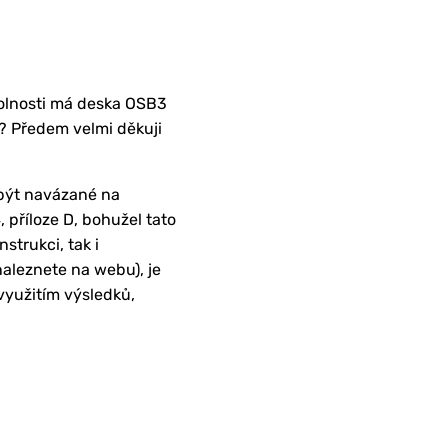
dolnosti má deska OSB3
í? Předem velmi děkuji
být navázané na
příloze D, bohužel tato
strukci, tak i
naleznete na webu), je
yužitím výsledků,