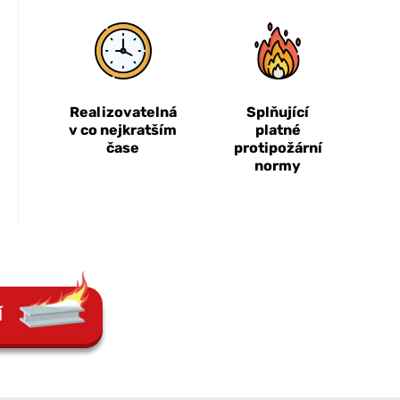
Realizovatelná
Splňující
v co nejkratším
platné
čase
protipožární
normy
Í