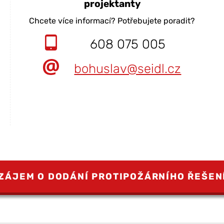
projektanty
Chcete více informací? Potřebujete poradit?
608 075 005
bohuslav@seidl.cz
ZÁJEM O DODÁNÍ PROTIPOŽÁRNÍHO ŘEŠEN