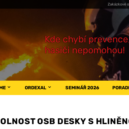
Zakázkové o
Kde chybí prevence
hasiči nepomohou!
ÁME
ORDEXAL
SEMINÁŘ 2026
PORAD
OLNOST OSB DESKY S HLINĚ