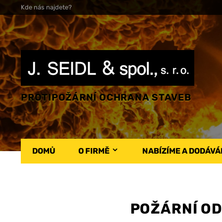
Kde nás najdete?
PROTIPOŽÁRNÍ OCHRANA STAVEB
DOMŮ
O FIRMĚ
NABÍZÍME A DODÁV
POŽÁRNÍ OD