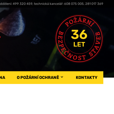
ddělení: 499 320 459, technická kancelář: 608 075 005, 281 017 369
36
,
LET
NA
O POŽÁRNÍ OCHRANĚ
KONTAKTY