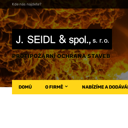
Kde nás najdete?
PROTIPOŽÁRNÍ OCHRANA STAVEB
DOMŮ
O FIRMĚ
NABÍZÍME A DODÁV