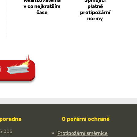
Realizovatelná
Splňující
v co nejkratším
platné
čase
protipožární
normy
Í
 poradna
O pořární ochraně
5 005
Protipožární směrnice