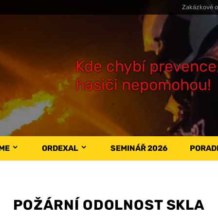
Zakázkové o
Kde chybí prevence
hasiči nepomohou!
ÁME
ORDEXAL
SEMINÁŘ 2026
PORAD
POŽÁRNÍ ODOLNOST SKLA