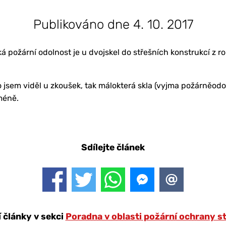
Publikováno dne 4. 10. 2017
á požární odolnost je u dvojskel do střešních konstrukcí z r
co jsem viděl u zkoušek, tak málokterá skla (vyjma požárněod
méně.
Sdílejte článek
í články v sekci
Poradna v oblasti požární ochrany s