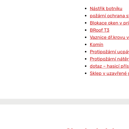
Nástřik botníku
požární ochrana s
Blokace oken v pr
BRoof T3
Vaznice dř.krovu v
Komín
Protipožární ucpá
Protipožární nátě
dotaz – hasicí př
Sklep v uzavřené 