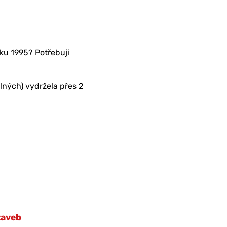
oku 1995? Potřebuji
olných) vydržela přes 2
taveb