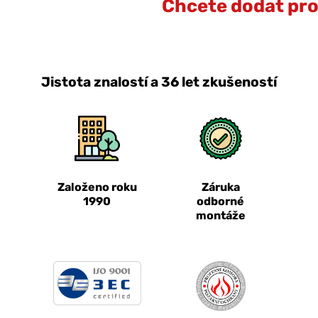
Chcete dodat prot
Jistota znalostí a 36 let zkušeností
Založeno roku
Záruka
1990
odborné
montáže