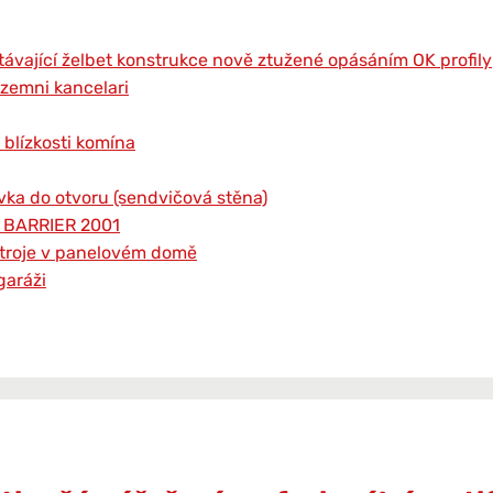
távající želbet konstrukce nově ztužené opásáním OK profily
izemni kancelari
 blízkosti komína
vka do otvoru (sendvičová stěna)
r BARRIER 2001
ístroje v panelovém domě
garáži