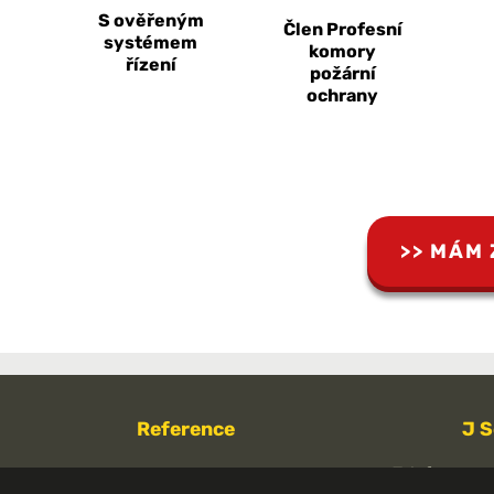
S ověřeným
Člen Profesní
systémem
komory
řízení
požární
ochrany
MÁM 
Reference
J S
Telefon:
Za dobu trvání naší