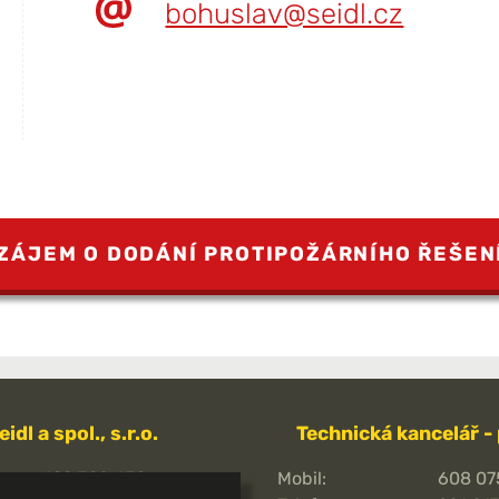
bohuslav@seidl.cz
ZÁJEM O DODÁNÍ PROTIPOŽÁRNÍHO ŘEŠEN
eidl a spol., s.r.o.
Technická kancelář -
499 320 459
Mobil:
608 07