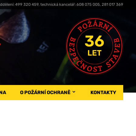
ddělení: 499 320 459, technická kancelář: 608 075 005, 281 017 369
36
,
LET
NA
O POŽÁRNÍ OCHRANĚ
KONTAKTY