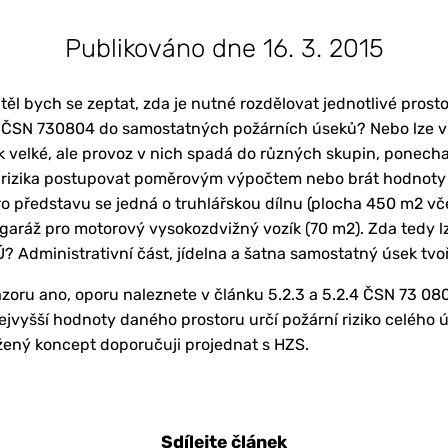
Publikováno dne 16. 3. 2015
ěl bych se zeptat, zda je nutné rozdělovat jednotlivé prost
 E ČSN 730804 do samostatných požárních úseků? Nebo lze v 
k velké, ale provoz v nich spadá do různých skupin, ponech
rizika postupovat poměrovým výpočtem nebo brát hodnoty p
o představu se jedná o truhlářskou dílnu (plocha 450 m2 vče
 garáž pro motorový vysokozdvižný vozík (70 m2). Zda tedy lz
 Administrativní část, jídelna a šatna samostatný úsek tvoř
oru ano, oporu naleznete v článku 5.2.3 a 5.2.4 ČSN 73 080
jvyšší hodnoty daného prostoru určí požární riziko celého ús
ržený koncept doporučuji projednat s HZS.
Sdílejte článek