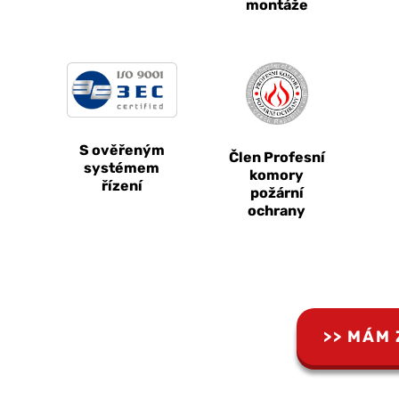
montáže
S ověřeným
Člen Profesní
systémem
komory
řízení
požární
ochrany
MÁM 