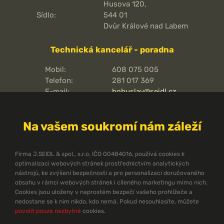
Husova 120,
Sídlo:
544 01
Dvůr Králové nad Labem
Technická kancelář - poradna
Mobil:
608 075 005
Telefon:
281 017 369
E-mail:
bohuslav@seidl.cz
Pražská 810/16,
Adresa kanceláře:
102 00
Na vašem soukromí nám záleží
Praha 15 - Hostivař
O pořární ochraně
Firma J.SEIDL & spol., s.r.o, IČO 00484016, používá cookies k
optimalizaci webových stránek prostřednictvím analytických
Protipožární směrnice
nástrojů, ke zvýšení bezpečnosti a pro personalizaci doručovaného
Protipožární normy ČSN
obsahu v rámci webových stránek i cíleného marketingu mimo nich.
Cookies jsou uloženy v naprostém bezpečí vašeho prohlížeče a
Technický zpravodaj
nedostane se k nim nikdo, kdo nemá. Pokud nesouhlasíte, můžete
Dokumenty ke stažení
povolit pouze nezbytné
cookies.
Pomůcky pro projektanty