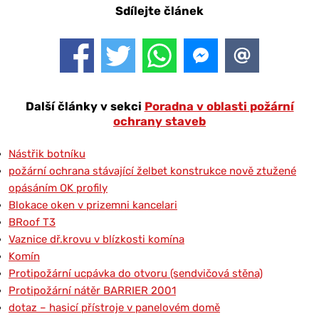
Sdílejte článek
Další články v sekci
Poradna v oblasti požární
ochrany staveb
Nástřik botníku
požární ochrana stávající želbet konstrukce nově ztužené
opásáním OK profily
Blokace oken v prizemni kancelari
BRoof T3
Vaznice dř.krovu v blízkosti komína
Komín
Protipožární ucpávka do otvoru (sendvičová stěna)
Protipožární nátěr BARRIER 2001
dotaz – hasicí přístroje v panelovém domě