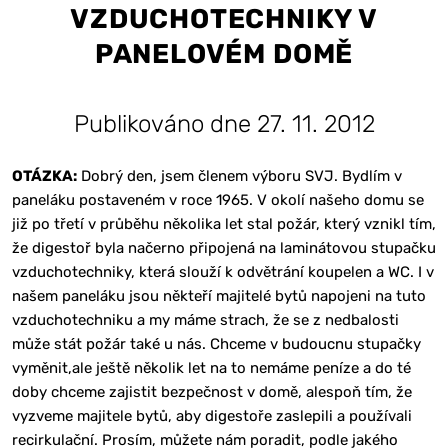
VZDUCHOTECHNIKY V
PANELOVÉM DOMĚ
Publikováno dne 27. 11. 2012
OTÁZKA:
Dobrý den, jsem členem výboru SVJ. Bydlím v
paneláku postaveném v roce 1965. V okolí našeho domu se
již po třetí v průběhu několika let stal požár, který vznikl tím,
že digestoř byla načerno připojená na laminátovou stupačku
vzduchotechniky, která slouží k odvětrání koupelen a WC. I v
našem paneláku jsou někteří majitelé bytů napojeni na tuto
vzduchotechniku a my máme strach, že se z nedbalosti
může stát požár také u nás. Chceme v budoucnu stupačky
vyměnit,ale ještě několik let na to nemáme peníze a do té
doby chceme zajistit bezpečnost v domě, alespoň tím, že
vyzveme majitele bytů, aby digestoře zaslepili a používali
recirkulační. Prosím, můžete nám poradit, podle jakého