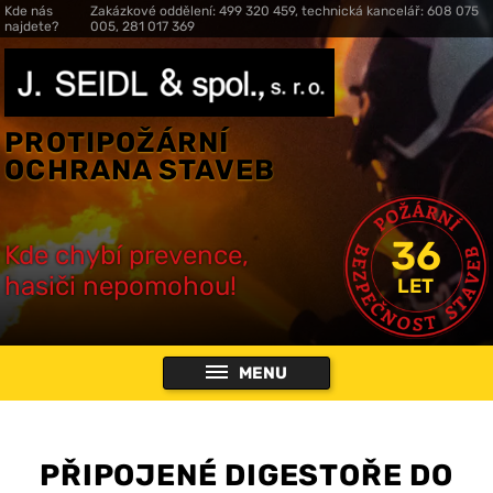
Kde nás
Zakázkové oddělení: 499 320 459, technická kancelář: 608 075
najdete?
005, 281 017 369
PROTIPOŽÁRNÍ
OCHRANA STAVEB
36
Kde chybí prevence,
hasiči nepomohou!
LET
MENU
PŘIPOJENÉ DIGESTOŘE DO