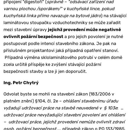
připojení "digestoří" (
správně – "odsávací zařízení nad
varnou plochou /sporákem/" v kuchyňské lince, pokud
kuchyňská linka přímo navazuje na bytové jádro
) na stávající
laminátovou stoupačku vzduchotechniky se může zařadit
mezi stavební úpravy
jejichž provedení může negativně
ovlivnit požární bezpečnost
a pro jejich povolení je nutné
postupovat podle intencí stavebního zákona. Je pak na
příslušném projektantovi jaká případná opatření stanoví.
Případná výměna sklolaminátového potrubí v celém domě
zcela určitě příspěje ke zvýšení stávající požární
bezpečnosti stavby a lze ji jen doporučit.
Ing. Petr Chytrý
Odvolat byste se mohli na stavební zákon (183/2006 v
platném znění) §104, čl. 2e –
ohlášení stavebnímu úřadu
vyžadují udržovací práce na stavbě neuvedené v § 103e
: …
udržovací práce nevyžadující stavební povolení ani ohlášení
– udržovací práce, jejichž provedení nemůže ovlivnit zdraví
osob, požární bezpečnost,
…. případně zákon o PO 133/1985,