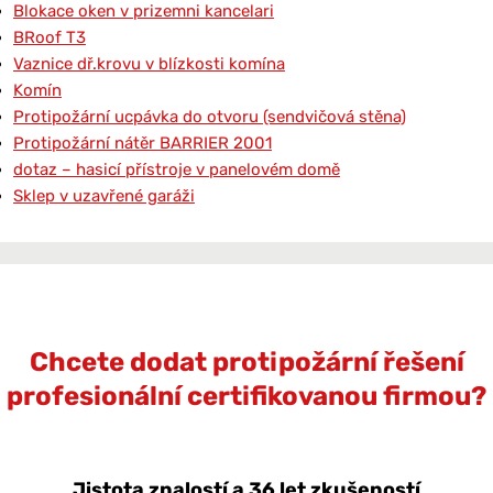
Blokace oken v prizemni kancelari
BRoof T3
Vaznice dř.krovu v blízkosti komína
Komín
Protipožární ucpávka do otvoru (sendvičová stěna)
Protipožární nátěr BARRIER 2001
dotaz – hasicí přístroje v panelovém domě
Sklep v uzavřené garáži
Chcete dodat protipožární řešení
profesionální certifikovanou firmou?
Jistota znalostí a 36 let zkušeností