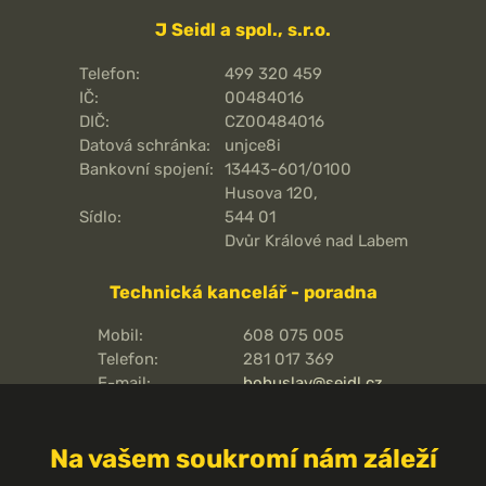
J Seidl a spol., s.r.o.
Telefon:
499 320 459
IČ:
00484016
DIČ:
CZ00484016
Datová schránka:
unjce8i
Bankovní spojení:
13443-601/0100
Husova 120,
Sídlo:
544 01
Dvůr Králové nad Labem
Technická kancelář - poradna
Mobil:
608 075 005
Telefon:
281 017 369
E-mail:
bohuslav@seidl.cz
Pražská 810/16,
Adresa kanceláře:
102 00
Na vašem soukromí nám záleží
Praha 15 - Hostivař