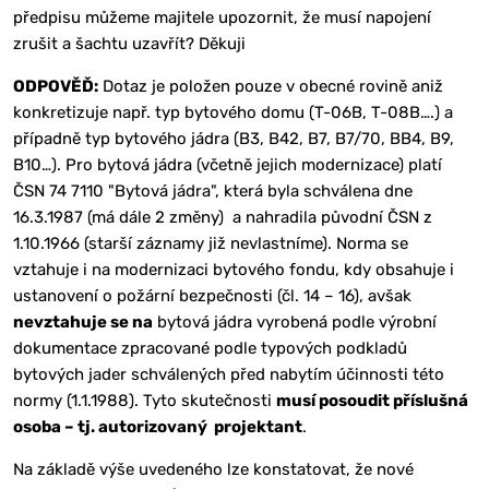
předpisu můžeme majitele upozornit, že musí napojení
zrušit a šachtu uzavřít? Děkuji
ODPOVĚĎ:
Dotaz je položen pouze v obecné rovině aniž
konkretizuje např. typ bytového domu (T-06B, T-08B….) a
případně typ bytového jádra (B3, B42, B7, B7/70, BB4, B9,
B10…). Pro bytová jádra (včetně jejich modernizace) platí
ČSN 74 7110 "Bytová jádra", která byla schválena dne
16.3.1987 (má dále 2 změny) a nahradila původní ČSN z
1.10.1966 (starší záznamy již nevlastníme). Norma se
vztahuje i na modernizaci bytového fondu, kdy obsahuje i
ustanovení o požární bezpečnosti (čl. 14 – 16), avšak
nevztahuje se na
bytová jádra vyrobená podle výrobní
dokumentace zpracované podle typových podkladů
bytových jader schválených před nabytím účinnosti této
normy (1.1.1988). Tyto skutečnosti
musí posoudit příslušná
osoba – tj. autorizovaný projektant
.
Na základě výše uvedeného lze konstatovat, že nové