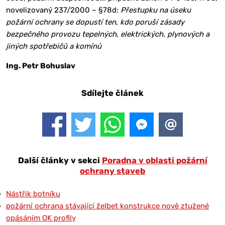
novelizovaný 237/2000 – §78d:
Přestupku na úseku
požární ochrany se dopustí ten, kdo poruší zásady
bezpečného provozu tepelných, elektrických, plynových a
jiných spotřebičů a komínů
Ing. Petr Bohuslav
Sdílejte článek
Další články v sekci
Poradna v oblasti požární
ochrany staveb
Nástřik botníku
požární ochrana stávající želbet konstrukce nově ztužené
opásáním OK profily