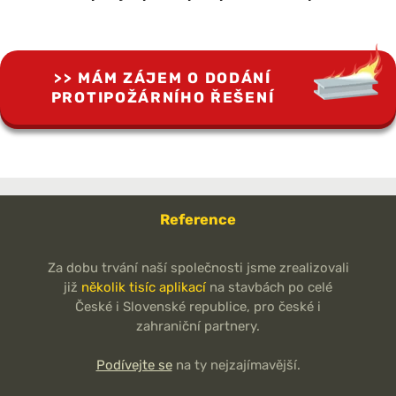
MÁM ZÁJEM O DODÁNÍ
PROTIPOŽÁRNÍHO ŘEŠENÍ
Reference
Za dobu trvání naší společnosti jsme zrealizovali
již
několik tisíc aplikací
na stavbách po celé
České i Slovenské republice, pro české i
zahraniční partnery.
Podívejte se
na ty nejzajímavější.