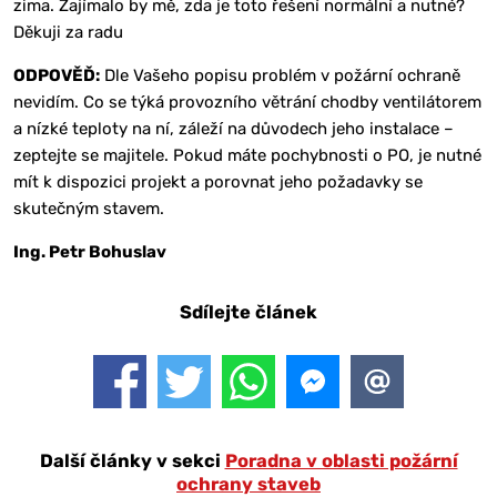
zima. Zajímalo by mě, zda je toto řešení normální a nutné?
Děkuji za radu
ODPOVĚĎ:
Dle Vašeho popisu problém v požární ochraně
nevidím. Co se týká provozního větrání chodby ventilátorem
a nízké teploty na ní, záleží na důvodech jeho instalace –
zeptejte se majitele. Pokud máte pochybnosti o PO, je nutné
mít k dispozici projekt a porovnat jeho požadavky se
skutečným stavem.
Ing. Petr Bohuslav
Sdílejte článek
Další články v sekci
Poradna v oblasti požární
ochrany staveb