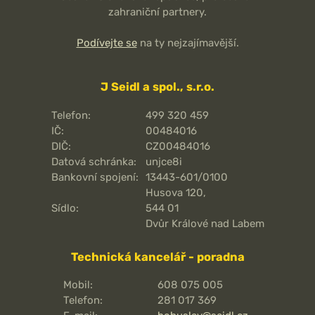
zahraniční partnery.
Podívejte se
na ty nejzajímavější.
J Seidl a spol., s.r.o.
Telefon:
499 320 459
IČ:
00484016
DIČ:
CZ00484016
Datová schránka:
unjce8i
Bankovní spojení:
13443-601/0100
Husova 120,
Sídlo:
544 01
Dvůr Králové nad Labem
Technická kancelář - poradna
Mobil:
608 075 005
Telefon:
281 017 369