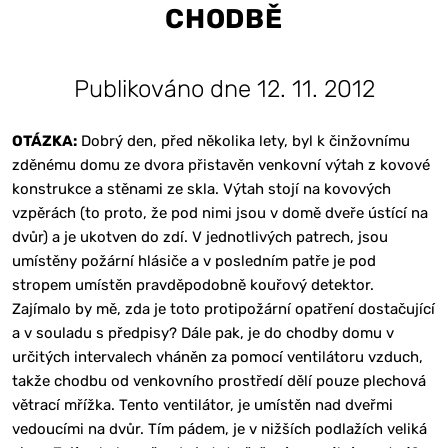
CHODBĚ
Publikováno dne 12. 11. 2012
OTÁZKA:
Dobrý den, před několika lety, byl k činžovnímu
zděnému domu ze dvora přistavěn venkovní výtah z kovové
konstrukce a stěnami ze skla. Výtah stojí na kovových
vzpěrách (to proto, že pod nimi jsou v domě dveře ústící na
dvůr) a je ukotven do zdí. V jednotlivých patrech, jsou
umístěny požární hlásiče a v posledním patře je pod
stropem umístěn pravděpodobně kouřový detektor.
Zajímalo by mě, zda je toto protipožární opatření dostačující
a v souladu s předpisy? Dále pak, je do chodby domu v
určitých intervalech vháněn za pomocí ventilátoru vzduch,
takže chodbu od venkovního prostředí dělí pouze plechová
větrací mřížka. Tento ventilátor, je umístěn nad dveřmi
vedoucími na dvůr. Tím pádem, je v nižších podlažích veliká