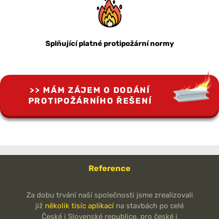
Splňující platné protipožární normy
MÁM ZÁJEM O DODÁNÍ
PROTIPOŽÁRNÍHO ŘEŠENÍ
Reference
Za dobu trvání naší společnosti jsme zrealizovali
již
několik tisíc aplikací
na stavbách po celé
České i Slovenské republice, pro české i