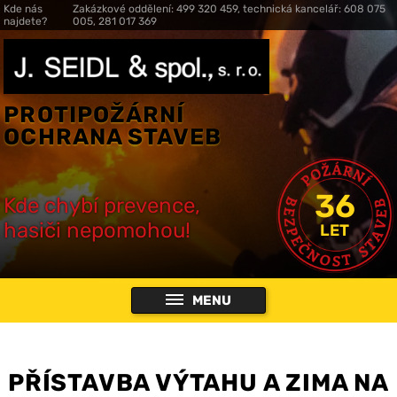
Kde nás
Zakázkové oddělení: 499 320 459, technická kancelář: 608 075
najdete?
005, 281 017 369
PROTIPOŽÁRNÍ
OCHRANA STAVEB
36
Kde chybí prevence,
hasiči nepomohou!
LET
MENU
PŘÍSTAVBA VÝTAHU A ZIMA NA