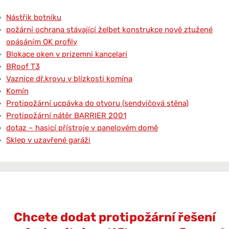
Nástřik botníku
požární ochrana stávající želbet konstrukce nově ztužené
opásáním OK profily
Blokace oken v prizemni kancelari
BRoof T3
Vaznice dř.krovu v blízkosti komína
Komín
Protipožární ucpávka do otvoru (sendvičová stěna)
Protipožární nátěr BARRIER 2001
dotaz – hasicí přístroje v panelovém domě
Sklep v uzavřené garáži
Chcete dodat protipožární řešení