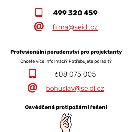
499 320 459
firma@seidl.cz
Profesionální poradenství pro projektanty
Chcete více informací? Potřebujete poradit?
608 075 005
bohuslav@seidl.cz
Osvědčená protipožární řešení