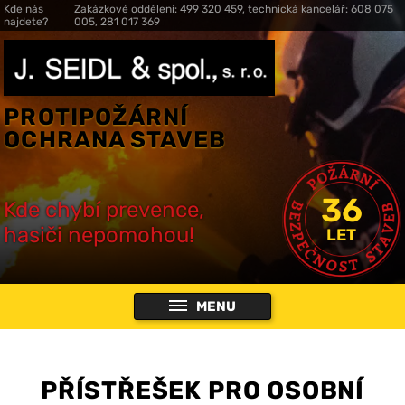
Kde nás
Zakázkové oddělení: 499 320 459, technická kancelář: 608 075
najdete?
005, 281 017 369
PROTIPOŽÁRNÍ
OCHRANA STAVEB
36
Kde chybí prevence,
hasiči nepomohou!
LET
MENU
PŘÍSTŘEŠEK PRO OSOBNÍ