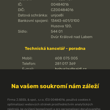
IČ:
00484016
DIČ:
CZ00484016
Datová schránka:
unjce8i
Bankovní spojení:
13443-601/0100
Husova 120,
Sídlo:
544 01
Dvůr Králové nad Labem
Technická kancelář - poradna
Mobil:
608 075 005
Telefon:
281 017 369
E-mail:
bohuslav@seidl.cz
Pražská 810/16,
Adresa kanceláře:
102 00
Na vašem soukromí nám záleží
Praha 15 - Hostivař
O pořární ochraně
Firma J.SEIDL & spol., s.r.o, IČO 00484016, používá cookies k
optimalizaci webových stránek prostřednictvím analytických
Protipožární směrnice
nástrojů, ke zvýšení bezpečnosti a pro personalizaci doručovaného