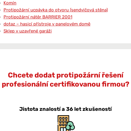
Komín
Protipožární ucpávka do otvoru (sendvičová stěna)
Protipožární nátěr BARRIER 2001
dotaz – hasicí přístroje v panelovém domě
Sklep v uzavřené garáži
Chcete dodat protipožární řešení
profesionální certifikovanou firmou?
Jistota znalostí a 36 let zkušeností