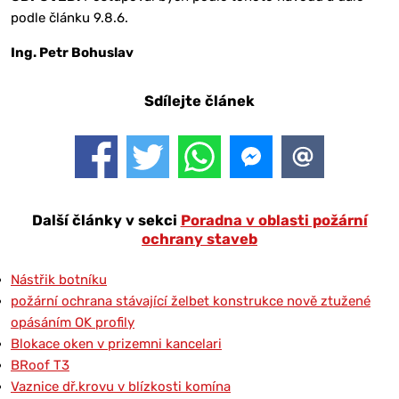
podle článku 9.8.6.
Ing. Petr Bohuslav
Sdílejte článek
Další články v sekci
Poradna v oblasti požární
ochrany staveb
Nástřik botníku
požární ochrana stávající želbet konstrukce nově ztužené
opásáním OK profily
Blokace oken v prizemni kancelari
BRoof T3
Vaznice dř.krovu v blízkosti komína