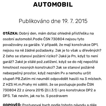
AUTOMOBIL
Publikováno dne 19. 7. 2015
OTÁZKA:
Dobrý den, mám dotaz ohledně přístřešku na
osobní automobil.Podle ČSN 730804 nejsou tyto
považovány za garáže. V případě, že mají konstrukce DP1,
nejsou na ně žádné požadavky. Jak je to však u dřevěných?
Z čeho se stanoví požární riziko? Jaké je Pn, když to není
garáž? Jaké je stálé pož.zatížení, když se do něj nepočítá
hmotnost nosných konstrukcí? Jak se stanoví požárně
nebezpečný prostor, když neznám Pv a nemohu určit
stupeň PB.Zatím mi neuměli odpovědět hasiči na 3 místech.
Z HZS Hl.m.Prahy mi sdělili, že se postupuje podle ČSN
730804 Z2 z února 2015 (čl.I.3.1) i pro konstrukce DP2 a
DP3. Tak nevím, jak na to. S pozdravem
ODPOVĚĎ:
Postupoval bych podle tohoto návodu a dále