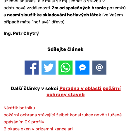
územní souhlas, ale musí se mj. jednat o stavbu v
odstupové vzdálenosti
2m od společných hranic
pozemků
a
nesmí sloužit ke skladování hořlavých látek
(ve Vašem
případě máte "hořlavé" dřevo).
Ing. Petr Chytrý
Sdílejte článek
Další články v sekci
Poradna v oblasti požární
ochrany staveb
Nástřik botníku
požární ochrana stávající želbet konstrukce nově ztužené
opásáním OK profily
Blokace oken v prizemni kancelari