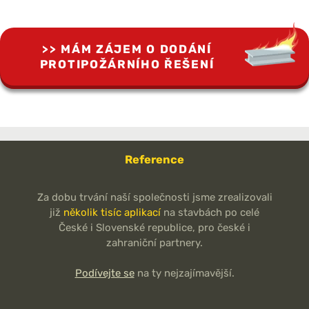
MÁM ZÁJEM O DODÁNÍ
PROTIPOŽÁRNÍHO ŘEŠENÍ
Reference
Za dobu trvání naší společnosti jsme zrealizovali
již
několik tisíc aplikací
na stavbách po celé
České i Slovenské republice, pro české i
zahraniční partnery.
Podívejte se
na ty nejzajímavější.