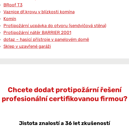
BRoof T3
Vaznice dř.krovu v blízkosti komína
Komín
Protipožární ucpávka do otvoru (sendvičová stěna)
Protipožární nátěr BARRIER 2001
dotaz – hasicí přístroje v panelovém domě
Sklep v uzavřené garáži
Chcete dodat protipožární řešení
profesionální certifikovanou firmou?
Jistota znalostí a 36 let zkušeností