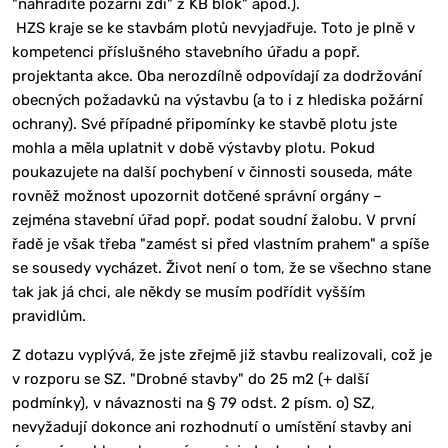
"nahradíte požární zdí" z KB blok" apod.).
HZS kraje se ke stavbám plotů nevyjadřuje. Toto je plně v
kompetenci příslušného stavebního úřadu a popř.
projektanta akce. Oba nerozdílně odpovídají za dodržování
obecných požadavků na výstavbu (a to i z hlediska požární
ochrany). Své případné připomínky ke stavbě plotu jste
mohla a měla uplatnit v době výstavby plotu. Pokud
poukazujete na další pochybení v činnosti souseda, máte
rovněž možnost upozornit dotčené správní orgány –
zejména stavební úřad popř. podat soudní žalobu. V první
řadě je však třeba "zamést si před vlastním prahem" a spíše
se sousedy vycházet. Život není o tom, že se všechno stane
tak jak já chci, ale někdy se musím podřídit vyšším
pravidlům.
Z dotazu vyplývá, že jste zřejmě již stavbu realizovali, což je
v rozporu se SZ. "Drobné stavby" do 25 m2 (+ další
podmínky), v návaznosti na § 79 odst. 2 písm. o) SZ,
nevyžadují dokonce ani rozhodnutí o umístění stavby ani