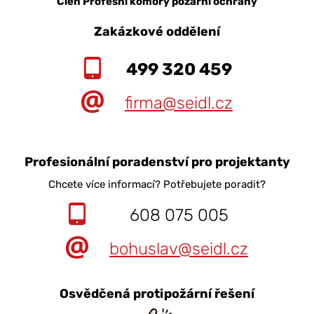
Člen Profesní komory požární ochrany
Zakázkové oddělení
499 320 459
firma@seidl.cz
Profesionální poradenství pro projektanty
Chcete více informací? Potřebujete poradit?
608 075 005
bohuslav@seidl.cz
Osvědčená protipožární řešení