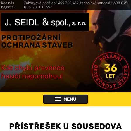
Kde nás
Zakázkové oddělení: 499 320 459, technická kancelář: 608 075
najdete?
005, 281 017 369
PROTIPOŽÁRNÍ
OCHRANA STAVEB
36
Kde chybí prevence,
hasiči nepomohou!
LET
MENU
PŘÍSTŘEŠEK U SOUSEDOVA