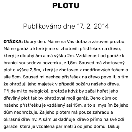
PLOTU
Publikováno dne 17. 2. 2014
OTÁZKA:
Dobrý den. Máme na Vás dotaz a zároveň prozbu.
Máme garáž u které jsme si zhotovili přístřešek na dřevo,
který je dlouhý 6m a má výšku 2m. Vzdálenost od garáže k
hranici sousedova pozemku je 1,5m. Soused má zhotovený
plot o výšce 2,5m, který je zhotoven z modřínových fošem o
síle 5cm. Soused mi nechce přísřešek na dřevo povolit, s tím
že ohrožuji jeho majetek v případě požáru našeho dřeva.
Přijde mi to nelogické, protože když by začal hořet jeho
dřevěný plot tak by ohrožoval moji garáž. Jeho dům od
našeho přístřešku je vzdálený asi 15m. a to si myslím že jeho
dům neohrožuje. Za jeho plotem má pouze zahradu a
okrasné dřeviny. A sám uskladňuje dřevo přímo na své zdi
garáže, která je vzdálená pár metrů od jeho domu. Děkuji