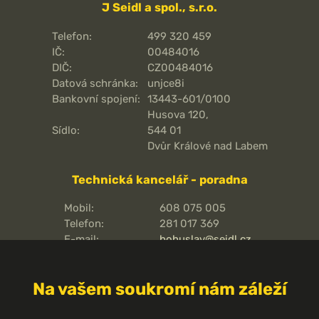
J Seidl a spol., s.r.o.
Telefon:
499 320 459
IČ:
00484016
DIČ:
CZ00484016
Datová schránka:
unjce8i
Bankovní spojení:
13443-601/0100
Husova 120,
Sídlo:
544 01
Dvůr Králové nad Labem
Technická kancelář - poradna
Mobil:
608 075 005
Telefon:
281 017 369
E-mail:
bohuslav@seidl.cz
Pražská 810/16,
Adresa kanceláře:
102 00
Na vašem soukromí nám záleží
Praha 15 - Hostivař