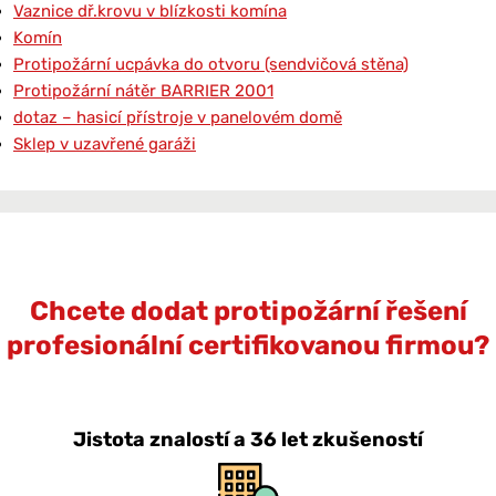
Vaznice dř.krovu v blízkosti komína
Komín
Protipožární ucpávka do otvoru (sendvičová stěna)
Protipožární nátěr BARRIER 2001
dotaz – hasicí přístroje v panelovém domě
Sklep v uzavřené garáži
Chcete dodat protipožární řešení
profesionální certifikovanou firmou?
Jistota znalostí a 36 let zkušeností