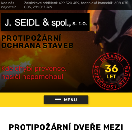
Kde nás
Zakázkové oddělení: 499 320 459, technická kancelář: 608 075
najdete?
005, 281 017 369
PROTIPOŽÁRNÍ
OCHRANA STAVEB
36
Kde chybí prevence,
hasiči nepomohou!
LET
MENU
PROTIPOŽÁRNÍ DVEŘE MEZI