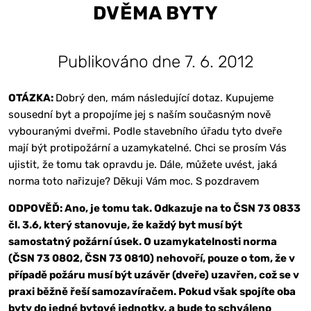
DVĚMA BYTY
Publikováno dne 7. 6. 2012
OTÁZKA:
Dobrý den, mám následující dotaz. Kupujeme
sousední byt a propojíme jej s naším současným nově
vybouranými dveřmi. Podle stavebního úřadu tyto dveře
mají být protipožární a uzamykatelné. Chci se prosím Vás
ujistit, že tomu tak opravdu je. Dále, můžete uvést, jaká
norma toto nařizuje? Děkuji Vám moc. S pozdravem
ODPOVĚĎ: Ano, je tomu tak. Odkazuje na to ČSN 73 0833
čl. 3.6, který stanovuje, že každý byt musí být
samostatný požární úsek. O uzamykatelnosti norma
(ČSN 73 0802, ČSN 73 0810) nehovoří, pouze o tom, že v
případě požáru musí být uzávěr (dveře) uzavřen, což se v
praxi běžně řeší samozavíračem. Pokud však spojíte oba
byty do jedné bytové jednotky, a bude to schváleno