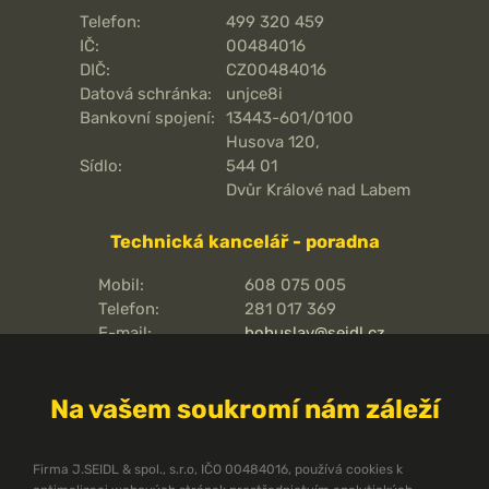
Telefon:
499 320 459
IČ:
00484016
DIČ:
CZ00484016
Datová schránka:
unjce8i
Bankovní spojení:
13443-601/0100
Husova 120,
Sídlo:
544 01
Dvůr Králové nad Labem
Technická kancelář - poradna
Mobil:
608 075 005
Telefon:
281 017 369
E-mail:
bohuslav@seidl.cz
Pražská 810/16,
Adresa kanceláře:
102 00
Na vašem soukromí nám záleží
Praha 15 - Hostivař
O pořární ochraně
Firma J.SEIDL & spol., s.r.o, IČO 00484016, používá cookies k