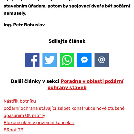
stavebním úřadem, potom by spojovací dveře být požární
nemusely.
Ing. Petr Bohuslav
Sdílejte článek
Další články v sekci
Poradna v oblasti požární
ochrany staveb
Nástřik botníku
požární ochrana stávající želbet konstrukce nově ztužené
opásáním OK profily
Blokace oken v prizemni kancelari
BRoof T3