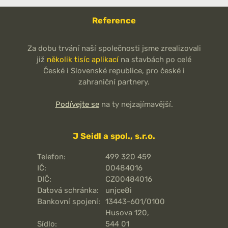
Reference
Za dobu trvání naší společnosti jsme zrealizovali
již
několik tisíc aplikací
na stavbách po celé
České i Slovenské republice, pro české i
zahraniční partnery.
Podívejte se
na ty nejzajímavější.
J Seidl a spol., s.r.o.
Telefon:
499 320 459
IČ:
00484016
DIČ:
CZ00484016
Datová schránka:
unjce8i
Bankovní spojení:
13443-601/0100
Husova 120,
Sídlo:
544 01