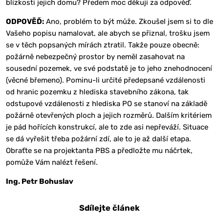
blízkosti jejich domu? Předem moc děkuji za odpověď.
ODPOVĚĎ:
Ano, problém to být může. Zkoušel jsem si to dle
Vašeho popisu namalovat, ale abych se přiznal, trošku jsem
se v těch popsaných mírách ztratil. Takže pouze obecně:
požárně nebezpečný prostor by neměl zasahovat na
sousední pozemek, ve své podstatě je to jeho znehodnocení
(věcné břemeno). Pominu-li určité předepsané vzdálenosti
od hranic pozemku z hlediska stavebního zákona, tak
odstupové vzdálenosti z hlediska PO se stanoví na základě
požárně otevřených ploch a jejich rozměrů. Dalším kritériem
je pád hořících konstrukcí, ale to zde asi nepřeváží. Situace
se dá vyřešit třeba požární zdí, ale to je až další etapa.
Obraťte se na projektanta PBS a předložte mu náčrtek,
pomůže Vám nalézt řešení.
Ing. Petr Bohuslav
Sdílejte článek