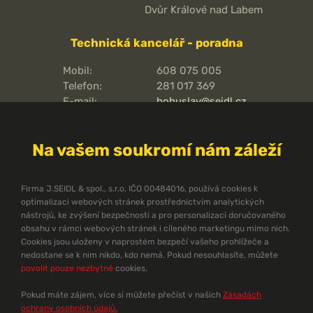
Dvůr Králové nad Labem
Technická kancelář - poradna
Mobil:
608 075 005
Telefon:
281 017 369
E-mail:
bohuslav@seidl.cz
Pražská 810/16,
Adresa kanceláře:
102 00
Na vašem soukromí nám záleží
Praha 15 - Hostivař
O pořární ochraně
Firma J.SEIDL & spol., s.r.o, IČO 00484016, používá cookies k
optimalizaci webových stránek prostřednictvím analytických
Protipožární směrnice
nástrojů, ke zvýšení bezpečnosti a pro personalizaci doručovaného
Protipožární normy ČSN
obsahu v rámci webových stránek i cíleného marketingu mimo nich.
Cookies jsou uloženy v naprostém bezpečí vašeho prohlížeče a
Technický zpravodaj
nedostane se k nim nikdo, kdo nemá. Pokud nesouhlasíte, můžete
Dokumenty ke stažení
povolit pouze nezbytné
cookies.
Pomůcky pro projektanty
Problematika požární ochrany
Pokud máte zájem, více si můžete přečíst v našich
Zásadách
Ekonomika PBZ
ochrany osobních údajů.