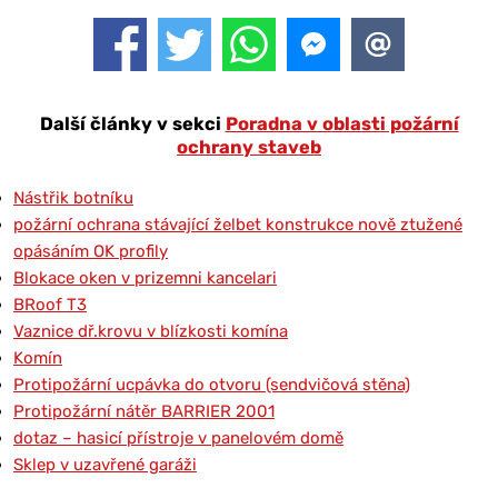
Další články v sekci
Poradna v oblasti požární
ochrany staveb
Nástřik botníku
požární ochrana stávající želbet konstrukce nově ztužené
opásáním OK profily
Blokace oken v prizemni kancelari
BRoof T3
Vaznice dř.krovu v blízkosti komína
Komín
Protipožární ucpávka do otvoru (sendvičová stěna)
Protipožární nátěr BARRIER 2001
dotaz – hasicí přístroje v panelovém domě
Sklep v uzavřené garáži