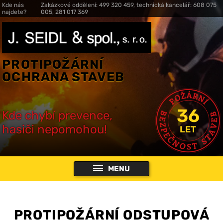
Kde nás
Zakázkové oddělení: 499 320 459, technická kancelář: 608 075
najdete?
005, 281 017 369
PROTIPOŽÁRNÍ
OCHRANA STAVEB
36
Kde chybí prevence,
hasiči nepomohou!
LET
MENU
PROTIPOŽÁRNÍ ODSTUPOVÁ