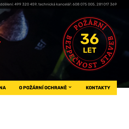
ddělení: 499 320 459, technická kancelář: 608 075 005, 281 017 369
36
,
LET
NA
O POŽÁRNÍ OCHRANĚ
KONTAKTY