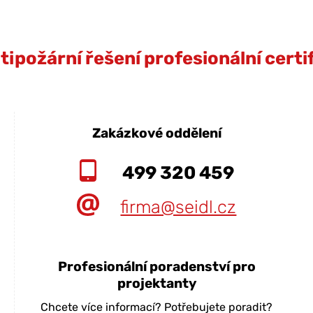
ipožární řešení profesionální cert
Zakázkové oddělení
499 320 459
firma@seidl.cz
Profesionální poradenství pro
projektanty
Chcete více informací? Potřebujete poradit?