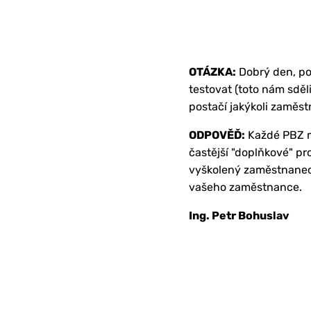
OTÁZKA:
Dobrý den, po
testovat (toto nám sděl
postačí jakýkoli zaměs
ODPOVĚĎ:
Každé PBZ mu
častější "doplňkové" pr
vyškolený zaměstnanec. 
vašeho zaměstnance.
Ing. Petr Bohuslav