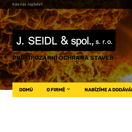
Kde nás najdete?
PROTIPOŽÁRNÍ OCHRANA STAVEB
DOMŮ
O FIRMĚ
NABÍZÍME A DODÁV