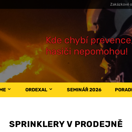
Zakázkové o
Kde chybí prevence
hasiči nepomohou!
ÁME
ORDEXAL
SEMINÁŘ 2026
PORAD
SPRINKLERY V PRODEJNĚ