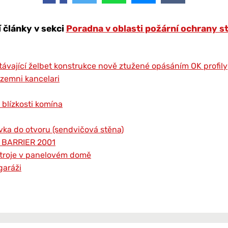
í články v sekci
Poradna v oblasti požární ochrany s
távající želbet konstrukce nově ztužené opásáním OK profily
izemni kancelari
 blízkosti komína
vka do otvoru (sendvičová stěna)
r BARRIER 2001
ístroje v panelovém domě
garáži