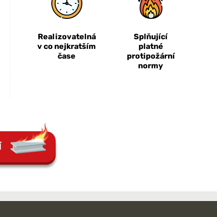
Realizovatelná
Splňující
v co nejkratším
platné
čase
protipožární
normy
Í