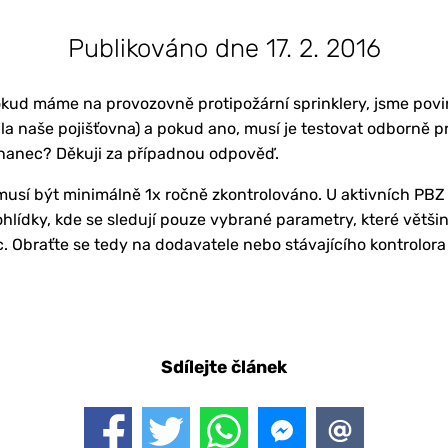
Publikováno dne 17. 2. 2016
kud máme na provozovně protipožární sprinklery, jsme povi
ila naše pojišťovna) a pokud ano, musí je testovat odborně 
tnanec? Děkuji za případnou odpověď.
sí být minimálně 1x ročně zkontrolováno. U aktivních PBZ 
ohlídky, kde se sledují pouze vybrané parametry, které větš
Obraťte se tedy na dodavatele nebo stávajícího kontrolora a
Sdílejte článek