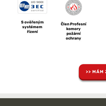
S ověřeným
Člen Profesní
systémem
komory
řízení
požární
ochrany
MÁM 