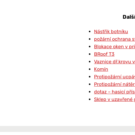
Dalš
Nástřik botníku
požární ochrana s
Blokace oken v pr
BRoof T3
Vaznice dř.krovu v
Komín
Protipožární ucpá
Protipožární nátě
dotaz – hasicí př
Sklep v uzavřené 