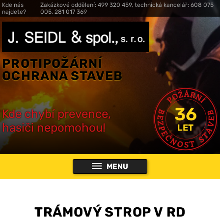
Kde nás
Zakázkové oddělení: 499 320 459, technická kancelář: 608 075
najdete?
005, 281 017 369
PROTIPOŽÁRNÍ
OCHRANA STAVEB
36
Kde chybí prevence,
hasiči nepomohou!
LET
MENU
TRÁMOVÝ STROP V RD