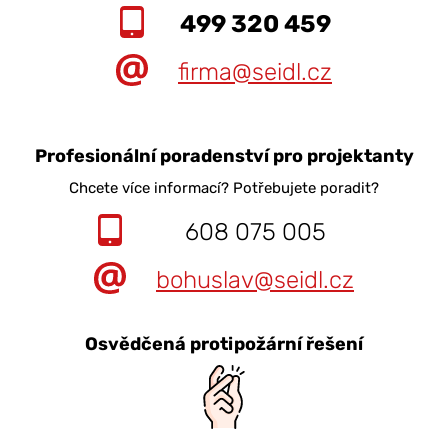
499 320 459
firma@seidl.cz
Profesionální poradenství pro projektanty
Chcete více informací? Potřebujete poradit?
608 075 005
bohuslav@seidl.cz
Osvědčená protipožární řešení