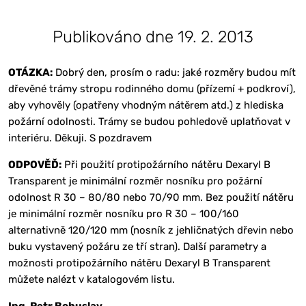
Publikováno dne 19. 2. 2013
OTÁZKA:
Dobrý den, prosím o radu: jaké rozměry budou mít
dřevěné trámy stropu rodinného domu (přízemí + podkroví),
aby vyhověly (opatřeny vhodným nátěrem atd.) z hlediska
požární odolnosti. Trámy se budou pohledově uplatňovat v
interiéru. Děkuji. S pozdravem
ODPOVĚĎ:
Při použití protipožárního nátěru Dexaryl B
Transparent je minimální rozměr nosníku pro požární
odolnost R 30 – 80/80 nebo 70/90 mm. Bez použití nátěru
je minimální rozměr nosníku pro R 30 – 100/160
alternativně 120/120 mm (nosník z jehličnatých dřevin nebo
buku vystavený požáru ze tří stran). Další parametry a
možnosti protipožárního nátěru Dexaryl B Transparent
můžete nalézt v katalogovém listu.