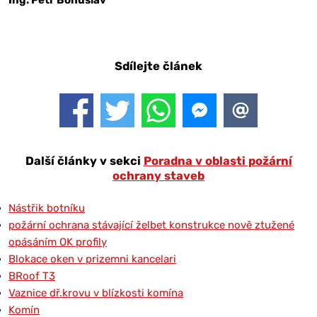
Ing. Petr Bohuslav
Sdílejte článek
Další články v sekci
Poradna v oblasti požární
ochrany staveb
Nástřik botníku
požární ochrana stávající želbet konstrukce nově ztužené
opásáním OK profily
Blokace oken v prizemni kancelari
BRoof T3
Vaznice dř.krovu v blízkosti komína
Komín