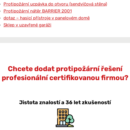
Protipožární ucpávka do otvoru (sendvičová stěna)
Protipožární nátěr BARRIER 2001
dotaz – hasicí přístroje v panelovém domě
Sklep v uzavřené garáži
Chcete dodat protipožární řešení
profesionální certifikovanou firmou?
Jistota znalostí a 36 let zkušeností