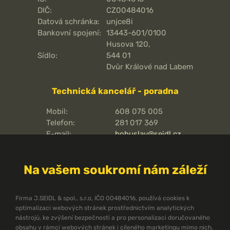
DIČ:
CZ00484016
Datová schránka:
unjce8i
Bankovní spojení:
13443-601/0100
Husova 120,
Sídlo:
544 01
Dvůr Králové nad Labem
Technická kancelář - poradna
Mobil:
608 075 005
Telefon:
281 017 369
E-mail:
bohuslav@seidl.cz
Pražská 810/16,
Adresa kanceláře:
102 00
Na vašem soukromí nám záleží
Praha 15 - Hostivař
O pořární ochraně
Firma J.SEIDL & spol., s.r.o, IČO 00484016, používá cookies k
optimalizaci webových stránek prostřednictvím analytických
Protipožární směrnice
nástrojů, ke zvýšení bezpečnosti a pro personalizaci doručovaného
Protipožární normy ČSN
obsahu v rámci webových stránek i cíleného marketingu mimo nich.