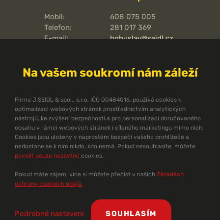
Mobil:
608 075 005
Telefon:
281 017 369
E-mail:
bohuslav@seidl.cz
Pražská 810/16,
Adresa kanceláře:
102 00
Na vašem soukromí nám záleží
Praha 15 - Hostivař
O pořární ochraně
Firma J.SEIDL & spol., s.r.o, IČO 00484016, používá cookies k
optimalizaci webových stránek prostřednictvím analytických
Protipožární směrnice
nástrojů, ke zvýšení bezpečnosti a pro personalizaci doručovaného
Protipožární normy ČSN
obsahu v rámci webových stránek i cíleného marketingu mimo nich.
Cookies jsou uloženy v naprostém bezpečí vašeho prohlížeče a
Technický zpravodaj
nedostane se k nim nikdo, kdo nemá. Pokud nesouhlasíte, můžete
Dokumenty ke stažení
povolit pouze nezbytné
cookies.
Pomůcky pro projektanty
Problematika požární ochrany
Pokud máte zájem, více si můžete přečíst v našich
Zásadách
Ekonomika PBZ
ochrany osobních údajů.
©
J. Seidl & spol., s.r.o.
1990 - 2026 |
Zásady ochrany osobních údajů
|
Podrobné nastavení
SOUHLASÍM