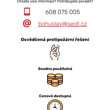
Chcete více informací? Potřebujete poradit?
608 075 005
bohuslav@seidl.cz
Osvědčená protipožární řešení
Snadno použitelná
Cenově dostupná