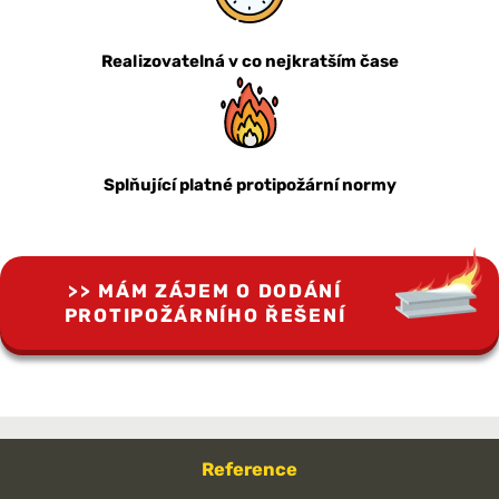
Realizovatelná v co nejkratším čase
Splňující platné protipožární normy
MÁM ZÁJEM O DODÁNÍ
PROTIPOŽÁRNÍHO ŘEŠENÍ
Reference