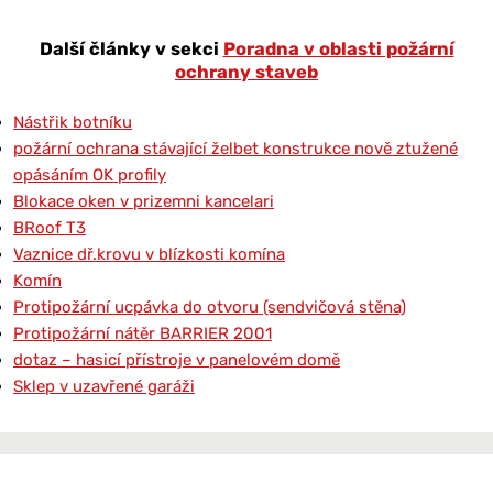
Další články v sekci
Poradna v oblasti požární
ochrany staveb
Nástřik botníku
požární ochrana stávající želbet konstrukce nově ztužené
opásáním OK profily
Blokace oken v prizemni kancelari
BRoof T3
Vaznice dř.krovu v blízkosti komína
Komín
Protipožární ucpávka do otvoru (sendvičová stěna)
Protipožární nátěr BARRIER 2001
dotaz – hasicí přístroje v panelovém domě
Sklep v uzavřené garáži