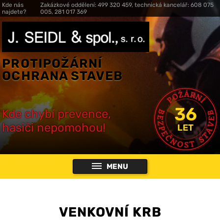
Kde nás
Zakázkové oddělení: 499 320 459, technická kancelář: 608 075
najdete?
005, 281 017 369
PROTIPOŽÁRNÍ
OCHRANA STAVEB
36
Kde chybí prevence,
hasiči nepomohou!
LET
MENU
VENKOVNÍ KRB