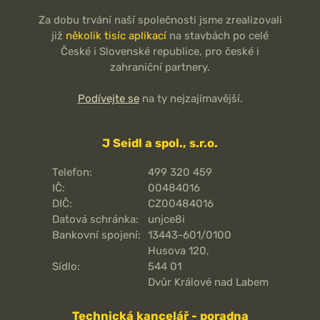
Za dobu trvání naší společnosti jsme zrealizovali
již
několik tisíc aplikací
na stavbách po celé
České i Slovenské republice, pro české i
zahraniční partnery.
Podívejte se
na ty nejzajímavější.
J Seidl a spol., s.r.o.
Telefon:
499 320 459
IČ:
00484016
DIČ:
CZ00484016
Datová schránka:
unjce8i
Bankovní spojení:
13443-601/0100
Husova 120,
Sídlo:
544 01
Dvůr Králové nad Labem
Technická kancelář - poradna