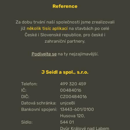
Reference
Za dobu trvání naší společnosti jsme zrealizovali
již
několik tisíc aplikací
na stavbách po celé
České i Slovenské republice, pro české i
zahraniční partnery.
Podívejte se
na ty nejzajímavější.
J Seidl a spol., s.r.o.
Telefon:
499 320 459
IČ:
00484016
DIČ:
CZ00484016
Datová schránka:
unjce8i
Bankovní spojení:
13443-601/0100
Husova 120,
Sídlo:
544 01
Dvůr Králové nad Labem