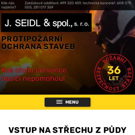
Kde nás
Zakázkové oddělení: 499 320 459, technická kancelář: 608 075
najdete?
005, 281 017 369
PROTIPOŽÁRNÍ
OCHRANA STAVEB
36
Kde chybí prevence,
hasiči nepomohou!
LET
MENU
VSTUP NA STŘECHU Z PŮDY