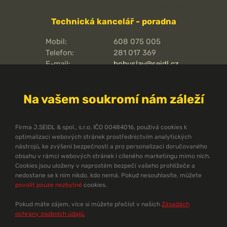
Technická kancelář - poradna
Mobil:
608 075 005
Telefon:
281 017 369
E-mail:
bohuslav@seidl.cz
Pražská 810/16,
Adresa kanceláře:
102 00
Na vašem soukromí nám záleží
Praha 15 - Hostivař
O pořární ochraně
Firma J.SEIDL & spol., s.r.o, IČO 00484016, používá cookies k
optimalizaci webových stránek prostřednictvím analytických
Protipožární směrnice
nástrojů, ke zvýšení bezpečnosti a pro personalizaci doručovaného
Protipožární normy ČSN
obsahu v rámci webových stránek i cíleného marketingu mimo nich.
Cookies jsou uloženy v naprostém bezpečí vašeho prohlížeče a
Technický zpravodaj
nedostane se k nim nikdo, kdo nemá. Pokud nesouhlasíte, můžete
Dokumenty ke stažení
povolit pouze nezbytné
cookies.
Pomůcky pro projektanty
Problematika požární ochrany
Pokud máte zájem, více si můžete přečíst v našich
Zásadách
Ekonomika PBZ
ochrany osobních údajů.