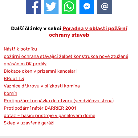
Další články v sekci
Poradna v oblasti požární
ochrany staveb
Nástřik botníku
požární ochrana stávající želbet konstrukce nově ztužené
opásáním OK profily
Blokace oken v prizemni kancelari
BRoof T3
Vaznice dř.krovu v blízkosti komína
Komín
Protipožární ucpávka do otvoru (sendvičová stěna)
Protipožární nátěr BARRIER 2001
dotaz – hasicí přístroje v panelovém domě
Sklep v uzavřené garáži