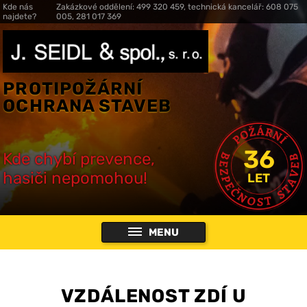
Kde nás
Zakázkové oddělení: 499 320 459, technická kancelář: 608 075
najdete?
005, 281 017 369
PROTIPOŽÁRNÍ
OCHRANA STAVEB
36
Kde chybí prevence,
hasiči nepomohou!
LET
MENU
VZDÁLENOST ZDÍ U