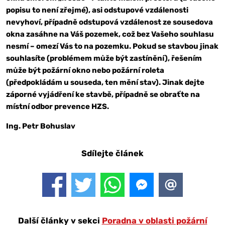
popisu to není zřejmé), asi odstupové vzdálenosti
nevyhoví, případně odstupová vzdálenost ze sousedova
okna zasáhne na Váš pozemek, což bez Vašeho souhlasu
nesmí – omezí Vás to na pozemku. Pokud se stavbou jinak
souhlasíte (problémem může být zastínění), řešením
může být požární okno nebo požární roleta
(předpokládám u souseda, ten mění stav). Jinak dejte
záporné vyjádření ke stavbě, případně se obraťte na
místní odbor prevence HZS.
Ing. Petr Bohuslav
Sdílejte článek
Další články v sekci
Poradna v oblasti požární