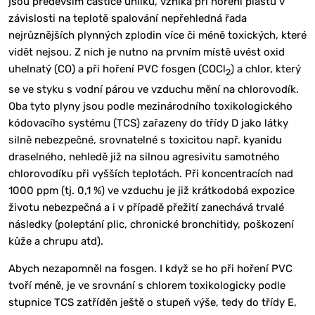
jsou především částice uhlíku, vzniká při hoření plastů v
závislosti na teplotě spalování nepřehledná řada
nejrůznějších plynných zplodin více či méně toxických, které
vidět nejsou. Z nich je nutno na prvním místě uvést oxid
uhelnatý (CO) a při hoření PVC fosgen (COCl
) a chlor, který
2
se ve styku s vodní párou ve vzduchu mění na chlorovodík.
Oba tyto plyny jsou podle mezinárodního toxikologického
kódovacího systému (TCS) zařazeny do třídy D jako látky
silně nebezpečné, srovnatelné s toxicitou např. kyanidu
draselného, nehledě již na silnou agresivitu samotného
chlorovodíku při vyšších teplotách. Při koncentracích nad
1000 ppm (tj. 0,1 %) ve vzduchu je již krátkodobá expozice
životu nebezpečná a i v případě přežití zanechává trvalé
následky (poleptání plic, chronické bronchitidy, poškození
kůže a chrupu atd).
Abych nezapomněl na fosgen. I když se ho při hoření PVC
tvoří méně, je ve srovnání s chlorem toxikologicky podle
stupnice TCS zatříděn ještě o stupeň výše, tedy do třídy E,