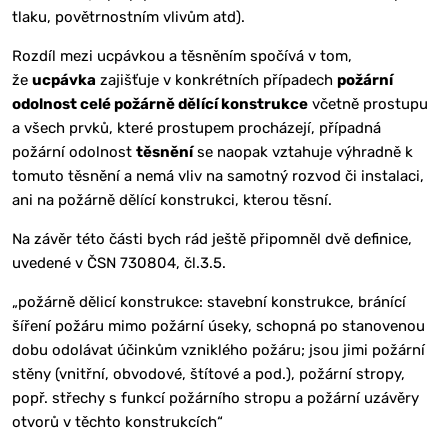
tlaku, povětrnostním vlivům atd).
Rozdíl mezi ucpávkou a těsněním spočívá v tom,
že
ucpávka
zajišťuje v konkrétních případech
požární
odolnost celé požárně dělící konstrukce
včetně prostupu
a všech prvků, které prostupem procházejí, případná
požární odolnost
těsnění
se naopak vztahuje výhradně k
tomuto těsnění a nemá vliv na samotný rozvod či instalaci,
ani na požárně dělící konstrukci, kterou těsní.
Na závěr této části bych rád ještě připomněl dvě definice,
uvedené v ČSN 730804, čl.3.5.
„požárně dělicí konstrukce: stavební konstrukce, bránící
šíření požáru mimo požární úseky, schopná po stanovenou
dobu odolávat účinkům vzniklého požáru; jsou jimi požární
stěny (vnitřní, obvodové, štítové a pod.), požární stropy,
popř. střechy s funkcí požárního stropu a požární uzávěry
otvorů v těchto konstrukcích“