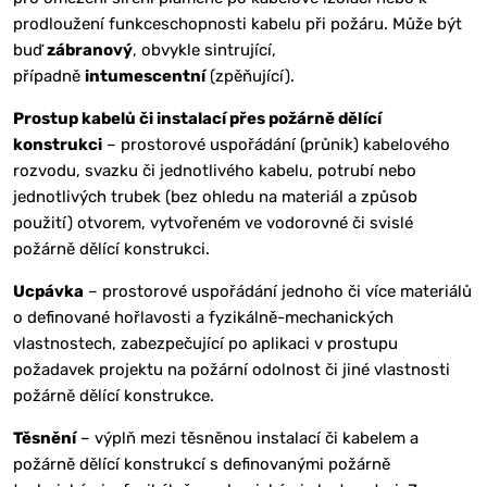
prodloužení funkceschopnosti kabelu při požáru. Může být
buď
zábranový
, obvykle sintrující,
případně
intumescentní
(zpěňující).
Prostup kabelů či instalací přes požárně dělící
konstrukci
– prostorové uspořádání (průnik) kabelového
rozvodu, svazku či jednotlivého kabelu, potrubí nebo
jednotlivých trubek (bez ohledu na materiál a způsob
použití) otvorem, vytvořeném ve vodorovné či svislé
požárně dělící konstrukci.
Ucpávka
– prostorové uspořádání jednoho či více materiálů
o definované hořlavosti a fyzikálně-mechanických
vlastnostech, zabezpečující po aplikaci v prostupu
požadavek projektu na požární odolnost či jiné vlastnosti
požárně dělící konstrukce.
Těsnění
– výplň mezi těsněnou instalací či kabelem a
požárně dělící konstrukcí s definovanými požárně