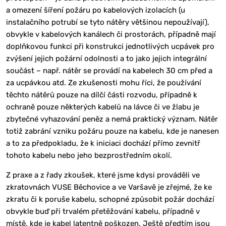
a omezení šíření požáru po kabelových izolacích (u
instalačního potrubí se tyto nátěry většinou nepoužívají),
obvykle v kabelových kanálech či prostorách, případně mají
doplňkovou funkci při konstrukci jednotlivých ucpávek pro
zvýšení jejich požární odolnosti a to jako jejich integrální
součást – např. nátěr se provádí na kabelech 30 cm před a
za ucpávkou atd. Ze zkušenosti mohu říci, že používání
těchto nátěrů pouze na dílčí části rozvodu, případně k
ochraně pouze některých kabelů na lávce či ve žlabu je
zbytečné vyhazování peněz a nemá praktický význam. Nátěr
totiž zabrání vzniku požáru pouze na kabelu, kde je nanesen
a to za předpokladu, že k iniciaci dochází přímo zevnitř
tohoto kabelu nebo jeho bezprostředním okolí.
Z praxe a z řady zkoušek, které jsme kdysi prováděli ve
zkratovnách VUSE Běchovice a ve Varšavě je zřejmé, že ke
zkratu či k poruše kabelu, schopné způsobit požár dochází
obvykle buď při trvalém přetěžování kabelu, případně v
místě, kde je kabel latentně poškozen. Ještě předtím jsou