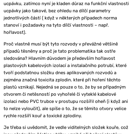
ucpávku, zatímco nyní je kladen důraz na funkční vlastnosti
ucpávky jako takové, bez ohledu na dílčí parametry
jednotlivých částí ( když v některých případech norma
stanoví i požadavky na tyto dílčí vlastnosti – např.
hořlavost).
Proč vlastně musí být tyto rozvody v převážné většině
případů těsněny a proč je tato problematika tak ostře
sledována? Hlavním důvodem je především hořlavost
plastových kabelových izolací a instalačního potrubí, které
tvoří podstatnou složku dnes aplikovaných rozvodů a
zejména značná toxicita zplodin. které při hoření těchto
plastů vznikají. Nejedná se pouze o to, že by se případným
otvorem či netěsností po vyhořelé či vyteklé kabelové
izolaci nebo PVC trubce v prostupu rozšířil oheň (i když ani
to nelze vyloučit), ale spíše o to, že se těmito otvory velice
rychle rozšíří kouř a toxické zplodiny.
Je třeba si uvědomit, že vedle viditelných složek kouře, což