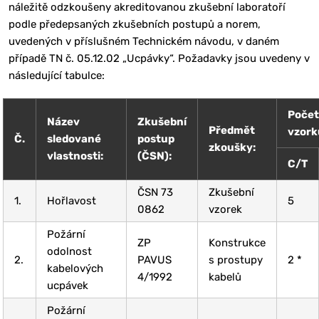
náležitě odzkoušeny akreditovanou zkušební laboratoří
podle předepsaných zkušebních postupů a norem,
uvedených v příslušném Technickém návodu, v daném
případě TN č. 05.12.02 „Ucpávky“. Požadavky jsou uvedeny v
následující tabulce:
Poče
Název
Zkušební
Předmět
vzork
Č.
sledované
postup
zkoušky:
vlastnosti:
(ČSN):
C/T
ČSN 73
Zkušební
1.
Hořlavost
5
0862
vzorek
Požární
ZP
Konstrukce
odolnost
2.
PAVUS
s prostupy
2 *
kabelových
4/1992
kabelů
ucpávek
Požární