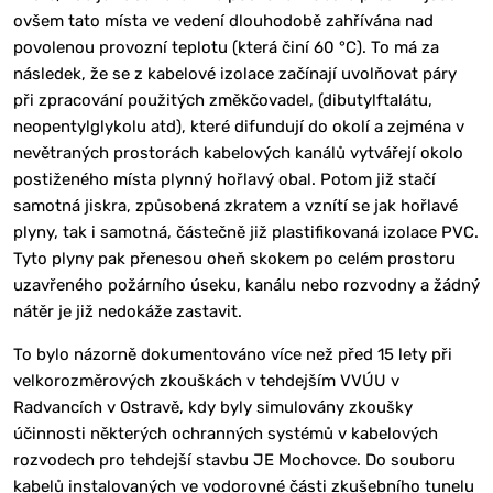
ovšem tato místa ve vedení dlouhodobě zahřívána nad
povolenou provozní teplotu (která činí 60 °C). To má za
následek, že se z kabelové izolace začínají uvolňovat páry
při zpracování použitých změkčovadel, (dibutylftalátu,
neopentylglykolu atd), které difundují do okolí a zejména v
nevětraných prostorách kabelových kanálů vytvářejí okolo
postiženého místa plynný hořlavý obal. Potom již stačí
samotná jiskra, způsobená zkratem a vznítí se jak hořlavé
plyny, tak i samotná, částečně již plastifikovaná izolace PVC.
Tyto plyny pak přenesou oheň skokem po celém prostoru
uzavřeného požárního úseku, kanálu nebo rozvodny a žádný
nátěr je již nedokáže zastavit.
To bylo názorně dokumentováno více než před 15 lety při
velkorozměrových zkouškách v tehdejším VVÚU v
Radvancích v Ostravě, kdy byly simulovány zkoušky
účinnosti některých ochranných systémů v kabelových
rozvodech pro tehdejší stavbu JE Mochovce. Do souboru
kabelů instalovaných ve vodorovné části zkušebního tunelu