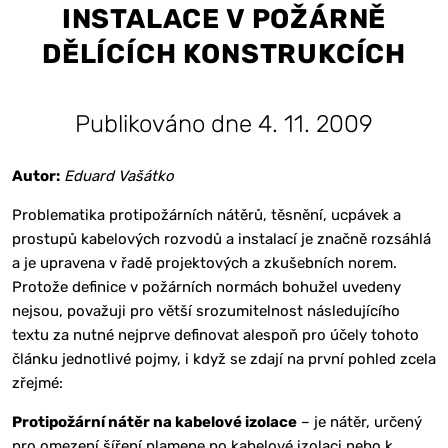
INSTALACE V POŽÁRNĚ
DĚLÍCÍCH KONSTRUKCÍCH
Publikováno dne 4. 11. 2009
Autor:
Eduard Vašátko
Problematika protipožárních nátěrů, těsnění, ucpávek a
prostupů kabelových rozvodů a instalací je značně rozsáhlá
a je upravena v řadě projektových a zkušebních norem.
Protože definice v požárních normách bohužel uvedeny
nejsou, považuji pro větší srozumitelnost následujícího
textu za nutné nejprve definovat alespoň pro účely tohoto
článku jednotlivé pojmy, i když se zdají na první pohled zcela
zřejmé:
Protipožární nátěr na kabelové izolace
– je nátěr, určený
pro omezení šíření plamene po kabelové izolaci nebo k