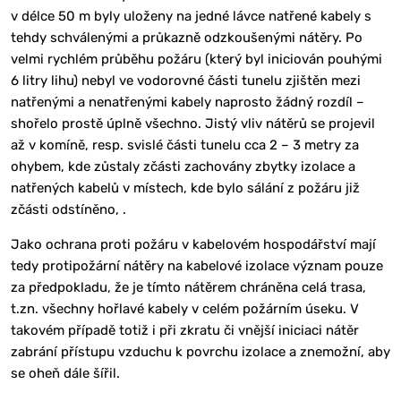
v délce 50 m byly uloženy na jedné lávce natřené kabely s
tehdy schválenými a průkazně odzkoušenými nátěry. Po
velmi rychlém průběhu požáru (který byl iniciován pouhými
6 litry lihu) nebyl ve vodorovné části tunelu zjištěn mezi
natřenými a nenatřenými kabely naprosto žádný rozdíl –
shořelo prostě úplně všechno. Jistý vliv nátěrů se projevil
až v komíně, resp. svislé části tunelu cca 2 – 3 metry za
ohybem, kde zůstaly zčásti zachovány zbytky izolace a
natřených kabelů v místech, kde bylo sálání z požáru již
zčásti odstíněno, .
Jako ochrana proti požáru v kabelovém hospodářství mají
tedy protipožární nátěry na kabelové izolace význam pouze
za předpokladu, že je tímto nátěrem chráněna celá trasa,
t.zn. všechny hořlavé kabely v celém požárním úseku. V
takovém případě totiž i při zkratu či vnější iniciaci nátěr
zabrání přístupu vzduchu k povrchu izolace a znemožní, aby
se oheň dále šířil.