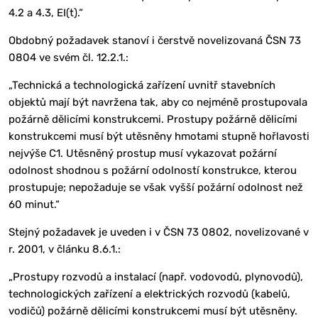
4.2 a 4.3, EI(t).“
Obdobný požadavek stanoví i čerstvě novelizovaná ČSN 73
0804 ve svém čl. 12.2.1.:
„Technická a technologická zařízení uvnitř stavebních
objektů mají být navržena tak, aby co nejméně prostupovala
požárně dělicími konstrukcemi. Prostupy požárně dělicími
konstrukcemi musí být utěsněny hmotami stupně hořlavosti
nejvýše C1. Utěsněný prostup musí vykazovat požární
odolnost shodnou s požární odolností konstrukce, kterou
prostupuje; nepožaduje se však vyšší požární odolnost než
60 minut.“
Stejný požadavek je uveden i v ČSN 73 0802, novelizované v
r. 2001, v článku 8.6.1.:
„Prostupy rozvodů a instalací (např. vodovodů, plynovodů),
technologických zařízení a elektrických rozvodů (kabelů,
vodičů) požárně dělicími konstrukcemi musí být utěsněny.