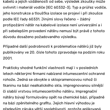
kabelů a jejich vzdálenosti od sebe, výsledek zkoušky může
ovlivnit i materiál vodiče (IEC 60332-3). Typ a průřez vodiče,
jeho konstrukce a tloušťka izolace se projeví i při zkoušce
podle IEC řady 60331. Jinými slovy řečeno – žádný
protipožární nátěr na kabelové izolace není univerzální a i
při sebelepším provedení nátěru nemusí být právě z tohoto
důvodu dosaženo požadovaného výsledku.
Případné další podrobnosti k problematice nátěrů již byly
publikovány ve 20. čísle tohoto zpravodaje na podzim roku
2001.
Prakticky shodné funkční vlastnosti mají i v posledních
letech některými firmami nabízené intumescentní ochranné
rohože. Jedná se obvykle o sklopramencovou rohož či
tkaninu na bázi nealkalického skla, impregnovanou silnější
či slabší vrstvou intumescentního nátěru. Impregnační
nátěry bývají formulovány opět na chemické bázi, případně
na bázi zpěnitelného grafitu. Jejich hlavní výhodou je
především záruka větší spolehlivosti, protože aplikovaná