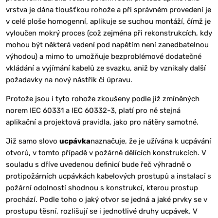
vrstva je dána tloušťkou rohože a při správném provedení je
v celé ploše homogenní, aplikuje se suchou montáží, čímž je
vyloučen mokrý proces (což zejména při rekonstrukcích, kdy
mohou být některá vedení pod napětím není zanedbatelnou
výhodou) a mimo to umožňuje bezproblémové dodatečné
vkládání a vyjímání kabelů ze svazku, aniž by vznikaly další
požadavky na nový nástřik či úpravu.
Protože jsou i tyto rohože zkoušeny podle již zmíněných
norem IEC 60331 a IEC 60332-3, platí pro ně stejná
aplikační a projektová pravidla, jako pro nátěry samotné.
Již samo slovo
ucpávka
naznačuje, že je užívána k ucpávání
otvorů, v tomto případě v požárně dělících konstrukcích. V
souladu s dříve uvedenou definicí bude řeč výhradně o
protipožárních ucpávkách kabelových prostupů a instalací s
požární odolností shodnou s konstrukcí, kterou prostup
prochází. Podle toho o jaký otvor se jedná a jaké prvky se v
prostupu těsní, rozlišují se i jednotlivé druhy ucpávek. V