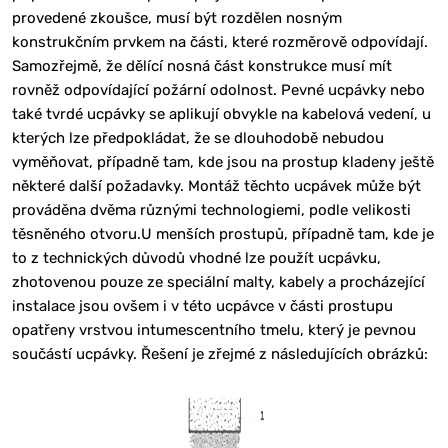
provedené zkoušce, musí být rozdělen nosným
konstrukčním prvkem na části, které rozměrově odpovídají.
Samozřejmě, že dělící nosná část konstrukce musí mít
rovněž odpovídající požární odolnost. Pevné ucpávky nebo
také tvrdé ucpávky se aplikují obvykle na kabelová vedení, u
kterých lze předpokládat, že se dlouhodobě nebudou
vyměňovat, případně tam, kde jsou na prostup kladeny ještě
některé další požadavky. Montáž těchto ucpávek může být
prováděna dvěma různými technologiemi, podle velikosti
těsněného otvoru.U menších prostupů, případně tam, kde je
to z technických důvodů vhodné lze použít ucpávku,
zhotovenou pouze ze speciální malty, kabely a procházející
instalace jsou ovšem i v této ucpávce v části prostupu
opatřeny vrstvou intumescentního tmelu, který je pevnou
součástí ucpávky. Řešení je zřejmé z následujících obrázků: