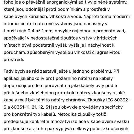
toho jde o převážně anorganickými aditivy plněné systémy,
které jsou odolnější proti podmínkám a prostředí v
kabelových kanálech, vlhkosti a vodě. Naproti tomu moderní
intumescentní nátěrové systémy jsou nanášeny v
tloušťkách 0,4 až 1 mm, obvykle najednou a procento vad,
spočívající v nedostatečné tloušťce vrstvy v kritických
místech bývá podstatně vyšší, vyšší je i náchylnost k
poruchám, způsobeným vysokou vlhkostí či agresivitou
prostředí.
Tady bych se rád zastavil ještě u jednoho problému. Při
aplikaci jakéhokoliv protipožárního nátěru na kabely
doporučuji předem porovnat na jaké kabely byly podle
příslušného zkušebního protokolu nátěry zkoušeny a jaké
kabely mají být těmito nátěry chráněny. Zkoušky IEC 60332-
3 a 60331-11, 21, 12, 31 jsou obvykle prováděny specificky
pro konkrétní typ kabelů. Metodika zkoušky totiž
předepisuje konkrétní množství izolace v kabelovém svazku
při zkoušce a z toho pak vyplývá celkový počet zkoušených