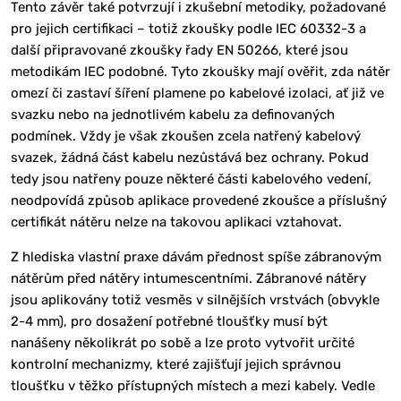
Tento závěr také potvrzují i zkušební metodiky, požadované
pro jejich certifikaci – totiž zkoušky podle IEC 60332-3 a
další připravované zkoušky řady EN 50266, které jsou
metodikám IEC podobné. Tyto zkoušky mají ověřit, zda nátěr
omezí či zastaví šíření plamene po kabelové izolaci, ať již ve
svazku nebo na jednotlivém kabelu za definovaných
podmínek. Vždy je však zkoušen zcela natřený kabelový
svazek, žádná část kabelu nezůstává bez ochrany. Pokud
tedy jsou natřeny pouze některé části kabelového vedení,
neodpovídá způsob aplikace provedené zkoušce a příslušný
certifikát nátěru nelze na takovou aplikaci vztahovat.
Z hlediska vlastní praxe dávám přednost spíše zábranovým
nátěrům před nátěry intumescentními. Zábranové nátěry
jsou aplikovány totiž vesměs v silnějších vrstvách (obvykle
2-4 mm), pro dosažení potřebné tloušťky musí být
nanášeny několikrát po sobě a lze proto vytvořit určité
kontrolní mechanizmy, které zajišťují jejich správnou
tloušťku v těžko přístupných místech a mezi kabely. Vedle