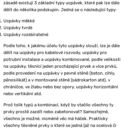
zásadě existují 3 základní typy ucpávek, které pak lze dále
dělit do několika podskupin. Jedná se o následující typy:
Ucpávky měkké
Ucpávky tvrdé
Ucpávky rozebíratelné
Podle toho, k jakému účelu tyto ucpávky slouží, lze je dále
dělit na ucpávky pro kabelové rozvody, ucpávky pro
potrubní instalace a ucpávky kombinované, podle velikosti
na ucpávky, těsnící jeden procházející prvek a více prvků,
podle provedení na ucpávky v pevné stěně (beton, cihly,
pěnosilikát) a v montované stěně (sádrokarton atd), v
chráničce, ve žlabu nebo bez opory, ucpávky horizontální
nebo vertikální atd.
Proč tolik typů a kombinací, když by stačilo všechny ty
prvky prostě zazdít nebo zabetonovat? Samozřejmě,
všechno je možné, nicméně věc má háček. Prakticky
všechny těsněné prvky o které se jedná (až na ocelová či