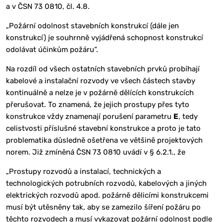
a v ČSN 73 0810, čl. 4.8.
„Požární odolnost stavebních konstrukcí (dále jen
konstrukcí) je souhrnně vyjádřená schopnost konstrukcí
odolávat účinkům požáru“.
Na rozdíl od všech ostatních stavebních prvků probíhají
kabelové a instalační rozvody ve všech částech stavby
kontinuálně a nelze je v požárně dělících konstrukcích
přerušovat. To znamená, že jejich prostupy přes tyto
konstrukce vždy znamenají porušení parametru
E
, tedy
celistvosti příslušné stavební konstrukce a proto je tato
problematika důsledně ošetřena ve většině projektových
norem. Již zmíněná ČSN 73 0810 uvádí v § 6.2.1., že
„Prostupy rozvodů a instalací, technických a
technologických potrubních rozvodů, kabelových a jiných
elektrických rozvodů apod. požárně dělicími konstrukcemi
musí být utěsněny tak, aby se zamezilo šíření požáru po
těchto rozvodech a musí vykazovat požární odolnost podle