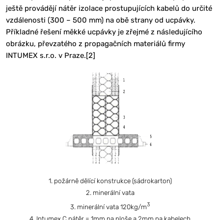
ještě provádějí nátěr izolace prostupujících kabelů do určité
vzdálenosti (300 – 500 mm) na obě strany od ucpávky.
Příkladné řešení měkké ucpávky je zřejmé z následujícího
obrázku, převzatého z propagačních materiálů firmy
INTUMEX s.r.o. v Praze.[2]
1. požárně dělící konstrukce (sádrokarton)
2. minerální vata
3
3. minerální vata 120kg/m
4. Intumex C nátěr = 1mm na ploše a 2mm na kabelech