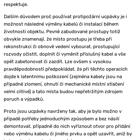
respektuje.
Dalším důvodem proč používat protipožární ucpávky je i
možnost následné výměny kabelů či instalací během
životnosti objektu. Pevně zabudované prostupy totiž
obvykle znamenají, že místo prostupu je třeba při
rekonstrukci či obnově vedení vybourat, prostupující
rozvody očistit, doplnit či vyměnit příslušný kabel a vše
opět zabetonovat či zazdít. Lze ovšem s vysokou
pravděpodobností předpokládat, že při těchto operacích
dojde k latentnímu poškození (zejména kabely jsou na
případné zlomení, ohnutí či mechanické místní stlačení
velmi citlivé) a tato místa budou nepřetržitým zdrojem
poruch a výpadků.
Proto jsou ucpávky navrženy tak, aby je bylo možno v
případě potřeby jednoduchým způsobem a bez násilí
demontovat, případně do nich vyříznout otvor pro přidání
nebo výměnu kabelu či jiného prvku a opět uzavřít, aniž by