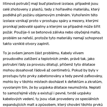
litinová potrubí) mají buď plastové izolace, případně jsou
celé zhotoveny z plastů, tedy z hořlavého materiálu, který
podléhá při požáru objemovým změnám. Vyhořením této
izolace vznikají proto v prostupu spáry a mezery, kterými
pronikají jedovaté spaliny a kterými se případně může šířit
požár. Použije-li se betonová zálivka nebo obyčejná malta,
problém se neřeší, protože tyto materiály nemají schopnost
takto vzniklé otvory zaplnit.
To je ovšem jenom část problému. Kabely vlivem
proudového zatížení a teplotních změn, právě tak, jako
potrubní řády za provozu dilatují, přičemž tyto dilatace
mohou dosahovat řádově až centimetrů. Pokud by byly v
prostupu tyto prvky zabetonovány a tedy pevně zafixovány,
mohlo by v těchto místech docházet k defektům a zkratům,
vyvolaným tím, že by ucpávka dilatace neumožnila. Neplatí
to samozřejmě vždy a existují i pevné, tvrdé ucpávky
kabelových vedení, ty jsou však provedeny ze speciálních
expandujících malt a způsobem, který chování těchto prvků