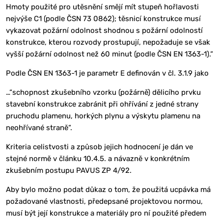
Hmoty použité pro utěsnění smějí mít stupeň hořlavosti
nejvýše C1 (podle ČSN 73 0862); těsnicí konstrukce musí
vykazovat požární odolnost shodnou s požární odolností
konstrukce, kterou rozvody prostupují, nepožaduje se však
vyšší požární odolnost než 60 minut (podle ČSN EN 1363-1).“
Podle ČSN EN 1363-1 je parametr E definován v čl. 3.1.9 jako
…“schopnost zkušebního vzorku (požárně) dělicího prvku
stavební konstrukce zabránit při ohřívání z jedné strany
pruchodu plamenu, horkých plynu a výskytu plamenu na
neohřívané straně“.
Kriteria celistvosti a způsob jejich hodnocení je dán ve
stejné normě v článku 10.4.5. a návazně v konkrétním
zkušebním postupu PAVUS ZP 4/92.
Aby bylo možno podat důkaz o tom, že použitá ucpávka má
požadované vlastnosti, předepsané projektovou normou,
musí být její konstrukce a materiály pro ní použité předem