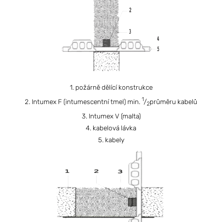
1. požárně dělící konstrukce
1
2. Intumex F (intumescentní tmel) min.
/
průměru kabelů
2
3. Intumex V (malta)
4. kabelová lávka
5. kabely