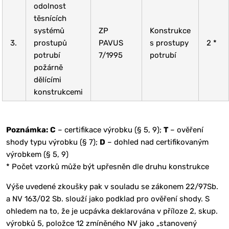
odolnost
těsnících
systémů
ZP
Konstrukce
3.
prostupů
PAVUS
s prostupy
2 *
potrubí
7/1995
potrubí
požárně
dělícími
konstrukcemi
Poznámka:
C
– certifikace výrobku (§ 5, 9);
T
– ověření
shody typu výrobku (§ 7);
D
– dohled nad certifikovaným
výrobkem (§ 5, 9)
* Počet vzorků může být upřesněn dle druhu konstrukce
Výše uvedené zkoušky pak v souladu se zákonem 22/97Sb.
a NV 163/02 Sb. slouží jako podklad pro ověření shody. S
ohledem na to, že je ucpávka deklarována v příloze 2, skup.
výrobků 5, položce 12 zmíněného NV jako „stanovený