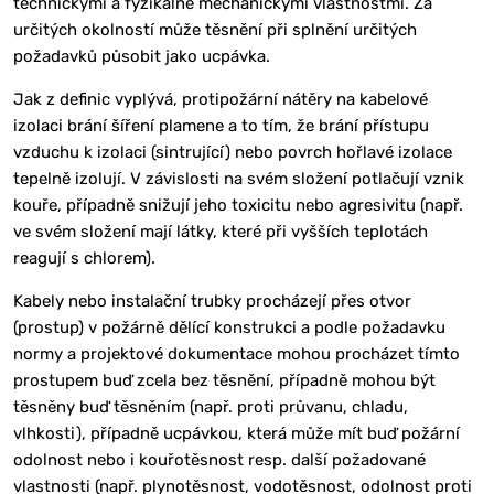
technickými a fyzikálně mechanickými vlastnostmi. Za
určitých okolností může těsnění při splnění určitých
požadavků působit jako ucpávka.
Jak z definic vyplývá, protipožární nátěry na kabelové
izolaci brání šíření plamene a to tím, že brání přístupu
vzduchu k izolaci (sintrující) nebo povrch hořlavé izolace
tepelně izolují. V závislosti na svém složení potlačují vznik
kouře, případně snižují jeho toxicitu nebo agresivitu (např.
ve svém složení mají látky, které při vyšších teplotách
reagují s chlorem).
Kabely nebo instalační trubky procházejí přes otvor
(prostup) v požárně dělící konstrukci a podle požadavku
normy a projektové dokumentace mohou procházet tímto
prostupem buď zcela bez těsnění, případně mohou být
těsněny buď těsněním (např. proti průvanu, chladu,
vlhkosti), případně ucpávkou, která může mít buď požární
odolnost nebo i kouřotěsnost resp. další požadované
vlastnosti (např. plynotěsnost, vodotěsnost, odolnost proti