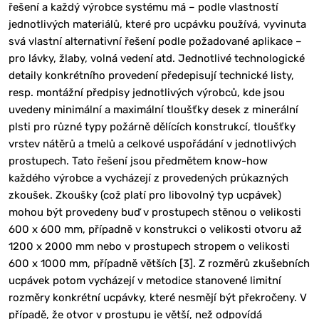
řešení a každý výrobce systému má – podle vlastností
jednotlivých materiálů, které pro ucpávku používá, vyvinuta
svá vlastní alternativní řešení podle požadované aplikace –
pro lávky, žlaby, volná vedení atd. Jednotlivé technologické
detaily konkrétního provedení předepisují technické listy,
resp. montážní předpisy jednotlivých výrobců, kde jsou
uvedeny minimální a maximální tloušťky desek z minerální
plsti pro různé typy požárně dělících konstrukcí, tloušťky
vrstev nátěrů a tmelů a celkové uspořádání v jednotlivých
prostupech. Tato řešení jsou předmětem know-how
každého výrobce a vycházejí z provedených průkazných
zkoušek. Zkoušky (což platí pro libovolný typ ucpávek)
mohou být provedeny buď v prostupech stěnou o velikosti
600 x 600 mm, případně v konstrukci o velikosti otvoru až
1200 x 2000 mm nebo v prostupech stropem o velikosti
600 x 1000 mm, případně větších [3]. Z rozměrů zkušebních
ucpávek potom vycházejí v metodice stanovené limitní
rozměry konkrétní ucpávky, které nesmějí být překročeny. V
případě, že otvor v prostupu je větší, než odpovídá