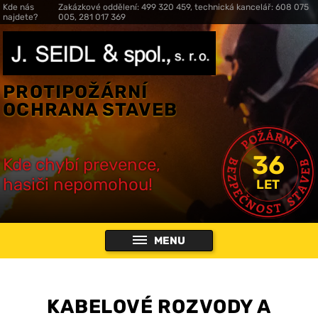
Kde nás
Zakázkové oddělení: 499 320 459, technická kancelář: 608 075
najdete?
005, 281 017 369
PROTIPOŽÁRNÍ
OCHRANA STAVEB
36
Kde chybí prevence,
hasiči nepomohou!
LET
MENU
KABELOVÉ ROZVODY A