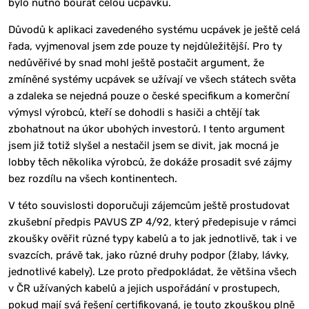
bylo nutno bourat celou ucpávku.
Důvodů k aplikaci zavedeného systému ucpávek je ještě celá
řada, vyjmenoval jsem zde pouze ty nejdůležitější. Pro ty
nedůvěřivé by snad mohl ještě postačit argument, že
zmíněné systémy ucpávek se užívají ve všech státech světa
a zdaleka se nejedná pouze o české specifikum a komerční
výmysl výrobců, kteří se dohodli s hasiči a chtějí tak
zbohatnout na úkor ubohých investorů. I tento argument
jsem již totiž slyšel a nestačil jsem se divit, jak mocná je
lobby těch několika výrobců, že dokáže prosadit své zájmy
bez rozdílu na všech kontinentech.
V této souvislosti doporučuji zájemcům ještě prostudovat
zkušební předpis PAVUS ZP 4/92, který předepisuje v rámci
zkoušky ověřit různé typy kabelů a to jak jednotlivě, tak i ve
svazcích, právě tak, jako různé druhy podpor (žlaby, lávky,
jednotlivé kabely). Lze proto předpokládat, že většina všech
v ČR užívaných kabelů a jejich uspořádání v prostupech,
pokud mají svá řešení certifikovaná, je touto zkouškou plně