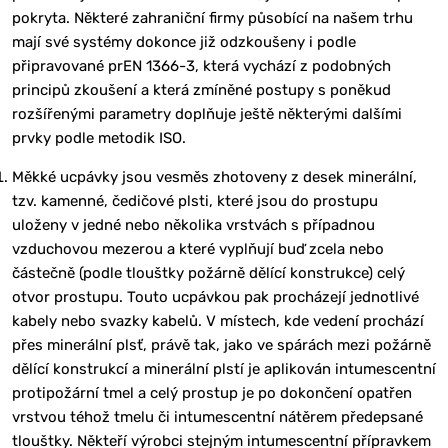
pokryta. Některé zahraniční firmy působící na našem trhu
mají své systémy dokonce již odzkoušeny i podle
připravované prEN 1366-3, která vychází z podobných
principů zkoušení a která zmíněné postupy s poněkud
rozšířenými parametry doplňuje ještě některými dalšími
prvky podle metodik ISO.
Měkké ucpávky jsou vesměs zhotoveny z desek minerální,
tzv. kamenné, čedičové plsti, které jsou do prostupu
uloženy v jedné nebo několika vrstvách s případnou
vzduchovou mezerou a které vyplňují buď zcela nebo
částečně (podle tlouštky požárně dělící konstrukce) celý
otvor prostupu. Touto ucpávkou pak procházejí jednotlivé
kabely nebo svazky kabelů. V místech, kde vedení prochází
přes minerální plsť, právě tak, jako ve spárách mezi požárně
dělící konstrukcí a minerální plstí je aplikován intumescentní
protipožární tmel a celý prostup je po dokončení opatřen
vrstvou téhož tmelu či intumescentní nátěrem předepsané
tlouštky. Někteří výrobci stejným intumescentní přípravkem