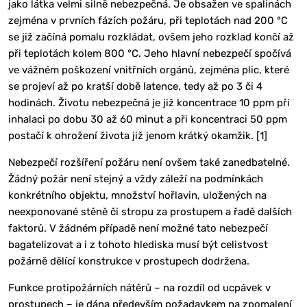
jako látka velmi silně nebezpečná. Je obsažen ve spalinách
zejména v prvních fázích požáru, při teplotách nad 200 °C
se již začíná pomalu rozkládat, ovšem jeho rozklad končí až
při teplotách kolem 800 °C. Jeho hlavní nebezpečí spočívá
ve vážném poškození vnitřních orgánů, zejména plic, které
se projeví až po kratší době latence, tedy až po 3 či 4
hodinách. Životu nebezpečná je již koncentrace 10 ppm při
inhalaci po dobu 30 až 60 minut a při koncentraci 50 ppm
postačí k ohrožení života již jenom krátký okamžik. [1]
Nebezpečí rozšíření požáru není ovšem také zanedbatelné.
Žádný požár není stejný a vždy záleží na podmínkách
konkrétního objektu, množství hořlavin, uložených na
neexponované stěně či stropu za prostupem a řadě dalších
faktorů. V žádném případě není možné tato nebezpečí
bagatelizovat a i z tohoto hlediska musí být celistvost
požárně dělící konstrukce v prostupech dodržena.
Funkce protipožárních nátěrů – na rozdíl od ucpávek v
prostupech – je dána především požadavkem na zpomalení