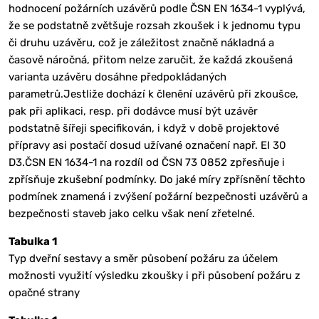
hodnocení požárních uzávěrů podle ČSN EN 1634-1 vyplývá,
že se podstatně zvětšuje rozsah zkoušek i k jednomu typu
či druhu uzávěru, což je záležitost značně nákladná a
časově náročná, přitom nelze zaručit, že každá zkoušená
varianta uzávěru dosáhne předpokládaných
parametrů.Jestliže dochází k členění uzávěrů při zkoušce,
pak při aplikaci, resp. při dodávce musí být uzávěr
podstatně šířeji specifikován, i když v době projektové
přípravy asi postačí dosud užívané označení např. EI 30
D3.ČSN EN 1634-1 na rozdíl od ČSN 73 0852 zpřesňuje i
zpřísňuje zkušební podmínky. Do jaké míry zpřísnění těchto
podmínek znamená i zvýšení požární bezpečnosti uzávěrů a
bezpečnosti staveb jako celku však není zřetelné.
Tabulka 1
Typ dveřní sestavy a směr působení požáru za účelem
možnosti využití výsledku zkoušky i při působení požáru z
opačné strany