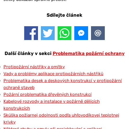
Sdílejte článek
Další články v sekci
Problematika požární ochrany
Protipožární nástřiky a omítky
Vady a problémy aplikace protipožárních nástřiků
Problematika desek a deskových konstrukcí v protipožární
ochraně staveb
Požární problematika dřevěných konstrukcí
Kabelové rozvody a instalace v požárně dělících
konstrukcích
Skúška požiarnej odolnosti podľa uhľovodíkovej teplotnej
krivky
Některé chyby a omyly při projektování a aplikaci