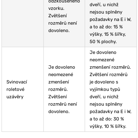
odzkoušeného
dveří, u nichž
vzorku.
nejsou splněny
Zvětšení
požadavky na E i W,
rozměrů není
a to až do: 15 %
dovoleno.
výšky, 15 % šířky,
50 % plochy.
Je dovoleno
neomezené
Je dovoleno
zmenšení rozměrů.
neomezené
Zvětšení rozměrů
Svinovací
zmenšení
je dovoleno s
roletové
rozměrů.
vyjímkou typů
uzávěry
Zvětšení
dveří, u nichž
rozměrů není
nejsou splněny
dovoleno.
požadavky na E i W,
a to až do: 30 %
výšky, 10 % šířky.