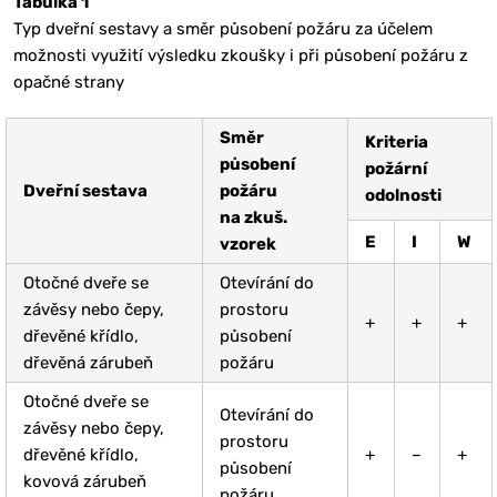
Tabulka 1
Typ dveřní sestavy a směr působení požáru za účelem
možnosti využití výsledku zkoušky i při působení požáru z
opačné strany
Směr
Kriteria
působení
požární
Dveřní sestava
požáru
odolnosti
na zkuš.
E
I
W
vzorek
Otočné dveře se
Otevírání do
závěsy nebo čepy,
prostoru
+
+
+
dřevěné křídlo,
působení
dřevěná zárubeň
požáru
Otočné dveře se
Otevírání do
závěsy nebo čepy,
prostoru
dřevěné křídlo,
+
–
+
působení
kovová zárubeň
požáru