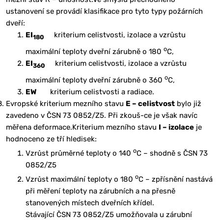
ustanovení se provádí klasifikace pro tyto typy požárních
dveří:
EI
kriterium celistvosti, izolace a vzrůstu
180
o
maximální teploty dveřní zárubně o 180
C,
EI
kriterium celistvosti, izolace a vzrůstu
360
o
maximální teploty dveřní zárubně o 360
C,
EW
kriterium celistvosti a radiace.
Evropské kriterium mezního stavu
E – celistvost
bylo již
zavedeno v ČSN 73 0852/Z5. Při zkouš-ce je však navíc
měřena deformace.Kriterium mezního stavu
I – izolace
je
hodnoceno ze tří hledisek:
o
Vzrůst průměrné teploty o 140
C – shodně s ČSN 73
0852/Z5
o
Vzrůst maximální teploty o 180
C – zpřísnění nastává
při měření teploty na zárubních a na přesně
stanovených místech dveřních křídel.
Stávající ČSN 73 0852/Z5 umožňovala u zárubní