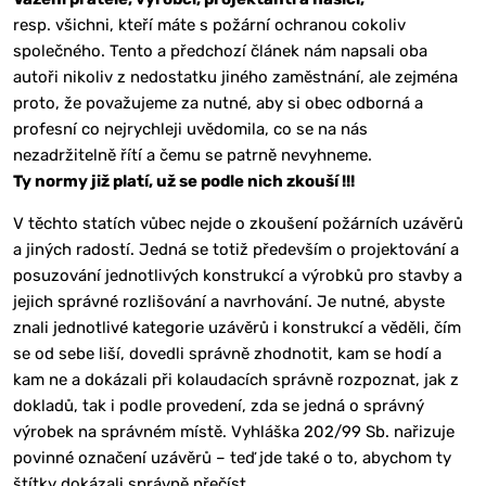
resp. všichni, kteří máte s požární ochranou cokoliv
společného. Tento a předchozí článek nám napsali oba
autoři nikoliv z nedostatku jiného zaměstnání, ale zejména
proto, že považujeme za nutné, aby si obec odborná a
profesní co nejrychleji uvědomila, co se na nás
nezadržitelně řítí a čemu se patrně nevyhneme.
Ty normy již platí, už se podle nich zkouší !!!
V těchto statích vůbec nejde o zkoušení požárních uzávěrů
a jiných radostí. Jedná se totiž především o projektování a
posuzování jednotlivých konstrukcí a výrobků pro stavby a
jejich správné rozlišování a navrhování. Je nutné, abyste
znali jednotlivé kategorie uzávěrů i konstrukcí a věděli, čím
se od sebe liší, dovedli správně zhodnotit, kam se hodí a
kam ne a dokázali při kolaudacích správně rozpoznat, jak z
dokladů, tak i podle provedení, zda se jedná o správný
výrobek na správném místě. Vyhláška 202/99 Sb. nařizuje
povinné označení uzávěrů – teď jde také o to, abychom ty
štítky dokázali správně přečíst.