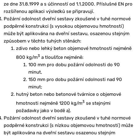
ze dne 31.8.1999 a s účinností od 1.1.2000. Příslušné EN pro
rozšířenou aplikaci výsledků se připravují.
Požární odolnost dveřní sestavy zkoušené v tuhé normové
podpěrné konstrukci (s vysokou objemovou hmotností)
může být aplikována na dveřní sestavu, osazenou stejným
způsobem v těchto tuhých stěnách:
zdivo nebo lehký beton objemové hmotnosti nejméně
3
800 kg/m
a tloušťce nejméně:
100 mm pro dobu požární odolnosti do 90
minut,
150 mm pro dobu požární odolnosti nad 90
minut;
hutný beton nebo betonové tvárnice o objemové
3
hmotnosti nejméně 1200 kg/m
se stejnými
požadavky jako v bodě a).
Požární odolnost dveřní sestavy zkoušené v tuhé normové
podpěrné konstrukci (s nízkou objemovou hmotností) může
být aplikována na dveřní sestavu osazenou stejným