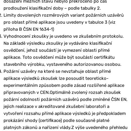
dosažení mezních stavů nebylo překročeno po čas
prodloužení klasifikační doby – podle tabulky 2.
Limity dovolených rozměrových variant požárních uzávěrů
pro oblast přímé aplikace jsou uvedeny v tabulce 3 (viz
příloha B ČSN EN 1634-1)
Vyhodnocení zkoušky je uvedeno ve zkušebním protokolu.
Na základě výsledku zkoušky je vydáváno klasifikační
osvědčení, jehož součástí je vymezení oblasti přímé
aplikace. Toto osvědčení může být součástí certifikátu
stavebního výrobku, vystaveného autorizovanou osobou.
Požární uzávěry na které se nevztahuje oblast přímé
aplikace výsledků zkoušek lze posoudit teoreticko-
experimentálním způsobem podle zásad rozšířené aplikace
připravovaných v CEN.Optimálně zvolený rozsah zkoušek
požární odolnosti požárních uzávěrů podle zmíněné ČSN EN,
jejich realizace v akreditované zkušební laboratoři a
vytvoření rozsahu přímé aplikace výsledků je předpokladem
prokázání shody (certifikace) podle současně platné
platných zákonů a nařízení vlády.Z výše uvedeného přehledu