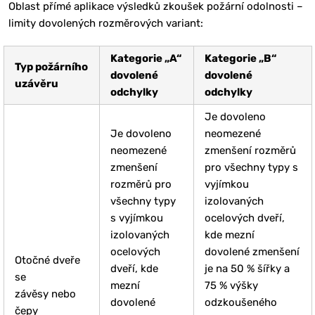
Oblast přímé aplikace výsledků zkoušek požární odolnosti –
limity dovolených rozměrových variant:
Kategorie „A“
Kategorie „B“
Typ požárního
dovolené
dovolené
uzávěru
odchylky
odchylky
Je dovoleno
Je dovoleno
neomezené
neomezené
zmenšení rozměrů
zmenšení
pro všechny typy s
rozměrů pro
vyjímkou
všechny typy
izolovaných
s vyjímkou
ocelových dveří,
izolovaných
kde mezní
ocelových
dovolené zmenšení
Otočné dveře
dveří, kde
je na 50 % šířky a
se
mezní
75 % výšky
závěsy nebo
dovolené
odzkoušeného
čepy