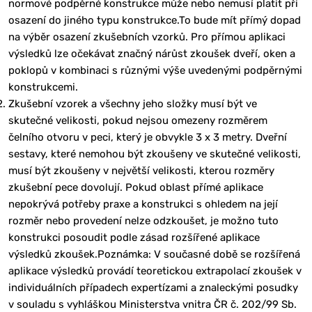
normové podpěrné konstrukce může nebo nemusí platit při
osazení do jiného typu konstrukce.To bude mít přímý dopad
na výběr osazení zkušebních vzorků. Pro přímou aplikaci
výsledků lze očekávat značný nárůst zkoušek dveří, oken a
poklopů v kombinaci s různými výše uvedenými podpěrnými
konstrukcemi.
Zkušební vzorek a všechny jeho složky musí být ve
skutečné velikosti, pokud nejsou omezeny rozměrem
čelního otvoru v peci, který je obvykle 3 x 3 metry. Dveřní
sestavy, které nemohou být zkoušeny ve skutečné velikosti,
musí být zkoušeny v největší velikosti, kterou rozměry
zkušební pece dovolují. Pokud oblast přímé aplikace
nepokrývá potřeby praxe a konstrukci s ohledem na její
rozměr nebo provedení nelze odzkoušet, je možno tuto
konstrukci posoudit podle zásad rozšířené aplikace
výsledků zkoušek.Poznámka: V současné době se rozšířená
aplikace výsledků provádí teoretickou extrapolací zkoušek v
individuálních případech expertízami a znaleckými posudky
v souladu s vyhláškou Ministerstva vnitra ČR č. 202/99 Sb.