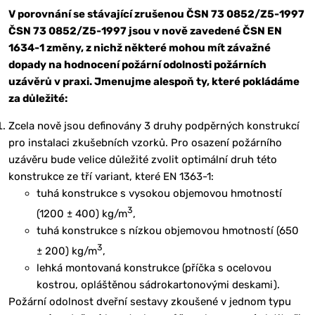
V porovnání se stávající zrušenou ČSN 73 0852/Z5-1997
ČSN 73 0852/Z5-1997 jsou v nově zavedené ČSN EN
1634-1 změny, z nichž některé mohou mít závažné
dopady na hodnocení požární odolnosti požárních
uzávěrů v praxi. Jmenujme alespoň ty, které pokládáme
za důležité:
Zcela nově jsou definovány 3 druhy podpěrných konstrukcí
pro instalaci zkušebních vzorků. Pro osazení požárního
uzávěru bude velice důležité zvolit optimální druh této
konstrukce ze tří variant, které EN 1363-1:
tuhá konstrukce s vysokou objemovou hmotností
3
(1200 ± 400) kg/m
,
tuhá konstrukce s nízkou objemovou hmotností (650
3
± 200) kg/m
,
lehká montovaná konstrukce (příčka s ocelovou
kostrou, opláštěnou sádrokartonovými deskami).
Požární odolnost dveřní sestavy zkoušené v jednom typu