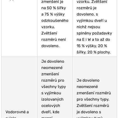
zmenšení je
vzorku. Zvětšení
na 50 % šířky
rozměrů je
a 75 % výšky
dovoleno, s
odzkoušeného
vyjímkou dveří u
vzorku.
nichž nejsou
Zvětšení
splněny požadavky
rozměrů není
na E i W a to až do
dovoleno.
15 % výšky, 20 %
šířky, 20 % plochy.
Je dovoleno
neomezené
zmenšení
rozměrů pro
Je dovoleno
všechny typy
neomezené
s vyjímkou
zmenšení rozměrů
izolovaných
pro všechny typy.
ocelových
Zvětšení rozměrů
Vodorovné a
dveří, kde
je dovoleno s