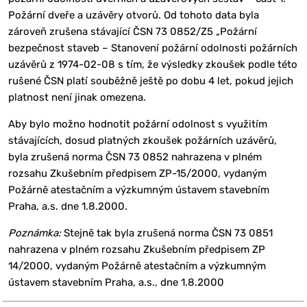
Požární dveře a uzávěry otvorů. Od tohoto data byla
zároveň zrušena stávající ČSN 73 0852/Z5 „Požární
bezpečnost staveb – Stanovení požární odolnosti požárních
uzávěrů z 1974-02-08 s tím, že výsledky zkoušek podle této
rušené ČSN platí souběžně ještě po dobu 4 let, pokud jejich
platnost není jinak omezena.
Aby bylo možno hodnotit požární odolnost s využitím
stávajících, dosud platných zkoušek požárních uzávěrů,
byla zrušená norma ČSN 73 0852 nahrazena v plném
rozsahu Zkušebním předpisem ZP-15/2000, vydaným
Požárně atestačním a výzkumným ústavem stavebním
Praha, a.s. dne 1.8.2000.
Poznámka:
Stejně tak byla zrušená norma ČSN 73 0851
nahrazena v plném rozsahu Zkušebním předpisem ZP
14/2000, vydaným Požárně atestačním a výzkumným
ústavem stavebním Praha, a.s., dne 1.8.2000