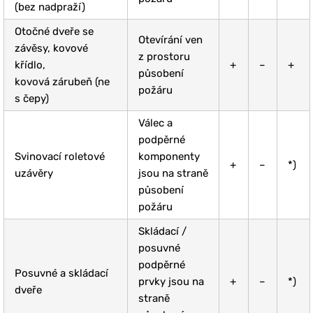
(bez nadpraží)
Otočné dveře se
Otevírání ven
závěsy, kovové
z prostoru
křídlo,
+
–
+
působení
kovová zárubeň (ne
požáru
s čepy)
Válec a
podpěrné
Svinovací roletové
komponenty
+
–
*)
uzávěry
jsou na straně
působení
požáru
Skládací /
posuvné
podpěrné
Posuvné a skládací
prvky jsou na
+
–
*)
dveře
straně