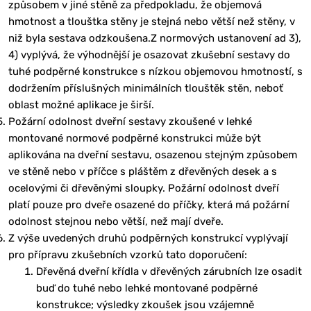
způsobem v jiné stěně za předpokladu, že objemová
hmotnost a tlouštka stěny je stejná nebo větší než stěny, v
niž byla sestava odzkoušena.Z normových ustanovení ad 3),
4) vyplývá, že výhodnější je osazovat zkušební sestavy do
tuhé podpěrné konstrukce s nízkou objemovou hmotností, s
dodržením příslušných minimálních tlouštěk stěn, neboť
oblast možné aplikace je širší.
Požární odolnost dveřní sestavy zkoušené v lehké
montované normové podpěrné konstrukci může být
aplikována na dveřní sestavu, osazenou stejným způsobem
ve stěně nebo v příčce s pláštěm z dřevěných desek a s
ocelovými či dřevěnými sloupky. Požární odolnost dveří
platí pouze pro dveře osazené do příčky, která má požární
odolnost stejnou nebo větší, než mají dveře.
Z výše uvedených druhů podpěrných konstrukcí vyplývají
pro přípravu zkušebních vzorků tato doporučení:
Dřevěná dveřní křídla v dřevěných zárubních lze osadit
buď do tuhé nebo lehké montované podpěrné
konstrukce; výsledky zkoušek jsou vzájemně