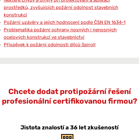
prostředků, zvyšujících požární odolnost stavebních
konstrukcí
Požární uzávěry a jejich hodnocení podle ČSN EN 1634-1
Problematika požární ochrany nosných i nenosných
ocelových konstrukcí ve stavebnictví
Příspěvek k požární odolnosti dílců Spiroll
Chcete dodat protipožární řešení
profesionální certifikovanou firmou?
Jistota znalostí a 36 let zkušeností