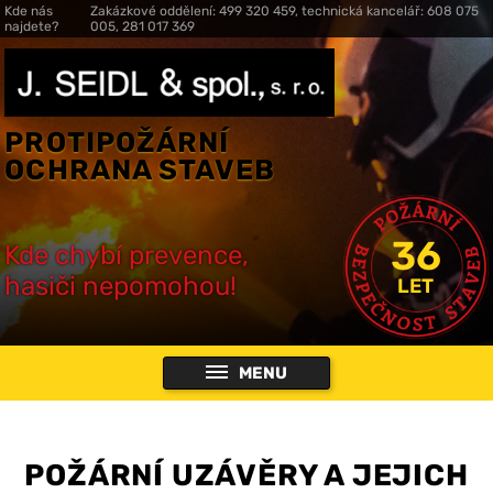
Kde nás
Zakázkové oddělení: 499 320 459, technická kancelář: 608 075
najdete?
005, 281 017 369
PROTIPOŽÁRNÍ
OCHRANA STAVEB
36
Kde chybí prevence,
hasiči nepomohou!
LET
MENU
POŽÁRNÍ UZÁVĚRY A JEJICH