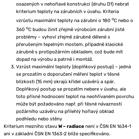
osazených v nehořlavé konstrukci (druhu D1) nebrat
kriterium teploty na zárubních v úvahu. Kriteria
o
vzrůstu maximální teploty na zárubni o 180
C nebo o
o
360
C budou činit zřejmě výrobcům zárubní jisté
problémy – vyhoví zřejmě zárubně dělené s
přerušeným tepelným mostem, případně klasické
zárubně s protipožárním obkladem, což bude mít
dopad na výrobu a patrně i montáž.
Vzrůst maximální teploty (doplňkový postup) – jedná
se prozatím o doporučení měření teplot v těsné
blízkosti (15 mm) okrajů křídel uzávěrů a spár.
Doplňkový postup se prozatím nebere v úvahu, ale
toto přísné hodnocení teplot na neohřívaném povrchu
může být požadováno např. při těsné návaznosti
požárního uzávěru na přilehlý hořlavý obklad
podhledu nebo stěny
Kriterium mezního stavu
W – radiace
není v ČSN EN 1634-1
ani v základní ČSN EN 1363-2 blíže specifikováno.