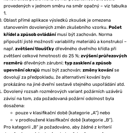
provedených v jednom směru na směr opačný – viz tabulka
1.
Oblast přímé aplikace výsledků zkoušek je omezena
stanovením dovolených změn zkušebního vzorku.
Počet
křídel a způsob ovládání
musí být zachován. Norma
připouští jisté možnosti variability materiálů a konstrukcí –
např.
zvětšení tloušťky
dřevěného dveřního křídla při
zvětšení celkové hmotnosti do 25 %;
zvýšení průřezových
rozměrů
dřevěných zárubní;
typ zasklení a způsob
upevnění okrajů
musí být zachován;
změny kování
se
dovolují za předpokladu, že alternativní kování bylo
prokázáno na jiné dveřní sestavě stejného uspořádání atd.
Dovolený rozsah rozměrových variant požárních uzávěrů
závisí na tom, zda požadovaná požární odolnost byla
dosažena:
pouze v klasifikační době (kategorie „A“) nebo
v prodloužené klasifikační době (kategorie „B“).
Pro kategorii „B“ je požadováno, aby žádné z kriterií