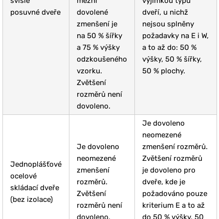
svisle
mezní
vyjímkou typů
posuvné dveře
dovolené
dveří, u nichž
zmenšení je
nejsou splněny
na 50 % šířky
požadavky na E i W,
a 75 % výšky
a to až do: 50 %
odzkoušeného
výšky, 50 % šířky,
vzorku.
50 % plochy.
Zvětšení
rozměrů není
dovoleno.
Je dovoleno
neomezené
Je dovoleno
zmenšení rozměrů.
neomezené
Zvětšení rozměrů
Jednoplášťové
zmenšení
je dovoleno pro
ocelové
rozměrů.
dveře, kde je
skládací dveře
Zvětšení
požadováno pouze
(bez izolace)
rozměrů není
kriterium E a to až
dovoleno.
do 50 % výšky, 50