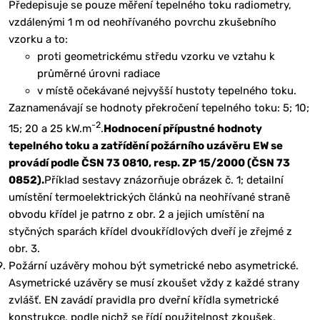
Předepisuje se pouze měření tepelného toku radiometry,
vzdálenými 1 m od neohřívaného povrchu zkušebního
vzorku a to:
proti geometrickému středu vzorku ve vztahu k
průměrné úrovni radiace
v místě očekávané nejvyšší hustoty tepelného toku.
Zaznamenávají se hodnoty překročení tepelného toku: 5; 10;
-2
15; 20 a 25 kW.m
.
Hodnocení přípustné hodnoty
tepelného toku a zatřídění požárního uzávěru EW se
provádí podle ČSN 73 0810, resp. ZP 15/2000 (ČSN 73
0852).
Příklad sestavy znázorňuje obrázek č. 1; detailní
umístění termoelektrických článků na neohřívané straně
obvodu křídel je patrno z obr. 2 a jejich umístění na
styčných sparách křídel dvoukřídlových dveří je zřejmé z
obr. 3.
Požární uzávěry mohou být symetrické nebo asymetrické.
Asymetrické uzávěry se musí zkoušet vždy z každé strany
zvlášť. EN zavádí pravidla pro dveřní křídla symetrické
konstrukce, podle nichž se řídí použitelnost zkoušek,