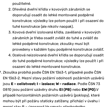
použitelné.
Dřevěná dveřní křídla v kovových zárubních se
doporučují osadit do lehké montované podpěrné
konstrukce; výsledky lze potom použít i při osazení do
tuhé konstrukce (ale nikoliv naopak).
Kovová dveřní izolovaná křídla, zavěšená v kovových
zárubních je třeba osadit zvlášt do tuhé a zvlášť do
lehké podpěrné konstrukce; zkoušky musí být
provedeny v každém typu podpěrné konstrukce zvlášť.
Ocelová neizolovaná dveřní křídla se doporučují osadit
do tuhé podpěrné konstrukce; výsledky lze použít i při
osazení do lehké montované konstrukce.
Zkouška probíhá podle ČSN EN 1363-1, případně podle ČSN
EN 1363-2. Mezní stavy požární odolnosti požárních uzávěrů
jsou
E – celistvost; I – izolace; W – radiace
. Podle ČSN 73
0810 jsou požární uzávěry druhu
EI (PB)
nebo
EW (PO)
.V
případě horizontálních požárních uzávěrů (poklopy), které
mohou být při požáru staticky zatíženy, přichází v úvahu i
mezní stav R – únosnost.Ve smyslu přechodného