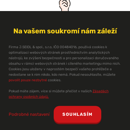
Snadno použitelná
Na vašem soukromí nám záleží
Firma J.SEIDL & spol., s.r.o, IČO 00484016, používá cookies k
optimalizaci webových stránek prostřednictvím analytických
Cenově dostupná
nástrojů, ke zvýšení bezpečnosti a pro personalizaci doručovaného
obsahu v rámci webových stránek i cíleného marketingu mimo nich.
Cookies jsou uloženy v naprostém bezpečí vašeho prohlížeče a
nedostane se k nim nikdo, kdo nemá. Pokud nesouhlasíte, můžete
povolit pouze nezbytné
cookies.
Realizovatelná v co nejkratším čase
Pokud máte zájem, více si můžete přečíst v našich
Zásadách
ochrany osobních údajů.
Podrobné nastavení
SOUHLASÍM
Splňující platné protipožární normy