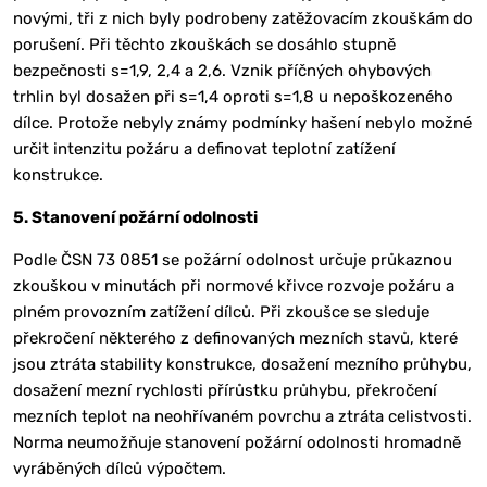
novými, tři z nich byly podrobeny zatěžovacím zkouškám do
porušení. Při těchto zkouškách se dosáhlo stupně
bezpečnosti s=1,9, 2,4 a 2,6. Vznik příčných ohybových
trhlin byl dosažen při s=1,4 oproti s=1,8 u nepoškozeného
dílce. Protože nebyly známy podmínky hašení nebylo možné
určit intenzitu požáru a definovat teplotní zatížení
konstrukce.
5. Stanovení požární odolnosti
Podle ČSN 73 0851 se požární odolnost určuje průkaznou
zkouškou v minutách při normové křivce rozvoje požáru a
plném provozním zatížení dílců. Při zkoušce se sleduje
překročení některého z definovaných mezních stavů, které
jsou ztráta stability konstrukce, dosažení mezního průhybu,
dosažení mezní rychlosti přírůstku průhybu, překročení
mezních teplot na neohřívaném povrchu a ztráta celistvosti.
Norma neumožňuje stanovení požární odolnosti hromadně
vyráběných dílců výpočtem.