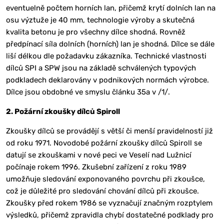
eventuelně počtem horních lan, přičemž krytí dolních lan na
osu výztuže je 40 mm, technologie výroby a skutečná
kvalita betonu je pro všechny dílce shodná. Rovněž
předpínací síla dolních (horních) lan je shodná. Dílce se dále
liší délkou dle požadavku zákazníka. Technické vlastnosti
dílců SPI a SPW jsou na základě schválených typových
podkladech deklarovány v podnikových normách výrobce.
Dílce jsou obdobné ve smyslu článku 35a v /1/.
2. Požární zkoušky dílců Spiroll
Zkoušky dílců se provádějí s větší či menší pravidelností již
od roku 1971. Novodobé požární zkoušky dílců Spiroll se
datují se zkouškami v nové peci ve Veselí nad Lužnicí
počínaje rokem 1996. Zkušební zařízení z roku 1989
umožňuje sledování exponovaného povrchu při zkoušce,
což je důležité pro sledování chování dílců při zkoušce.
Zkoušky před rokem 1986 se vyznačují značným rozptylem
výsledků, přičemž zpravidla chybí dostatečné podklady pro