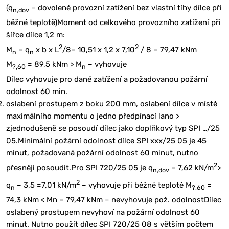
(q
– dovolené provozní zatížení bez vlastní tíhy dílce při
n,dov
běžné teplotě)Moment od celkového provozního zatížení při
šířce dílce 1,2 m:
2
2
M
= q
x b x L
/8= 10,51 x 1,2 x 7,10
/ 8 = 79,47 kNm
n
n
M
= 89,5 kNm > M
– vyhovuje
?,60
n
Dílec vyhovuje pro dané zatížení a požadovanou požární
odolnost 60 min.
oslabení prostupem z boku 200 mm, oslabení dílce v místě
maximálního momentu o jedno předpínací lano >
zjednodušeně se posoudí dílec jako doplňkový typ SPI …/25
05.Minimální požární odolnost dílce SPI xxx/25 05 je 45
minut, požadovaná požární odolnost 60 minut, nutno
2
přesněji posoudit.Pro SPI 720/25 05 je q
= 7,62 kN/m
>
n,dov
2
q
– 3,5 =7,01 kN/m
– vyhovuje při běžné teplotě M
=
n
?,60
74,3 kNm < Mn = 79,47 kNm – nevyhovuje pož. odolnostDílec
oslabený prostupem nevyhoví na požární odolnost 60
minut. Nutno použít dílec SPI 720/25 08 s větším počtem