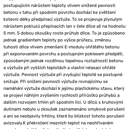
postupujícím nárůstem teploty vlivem snížené pevnosti
betonu v tahu při spodním povrchu dochází ke zvětšení
kotevní délky předpínací výztuže. To se projevuje plynulým
nárůstem pokluzů přepínacích lan v čele dílce až na hodnotu
5 mm. S dobou zkoušky roste průhyb dílce. To je způsobeno
jednak gradientem teploty po výšce průřezu, změnou
tuhosti dílce vlivem zmenšení E-modulu ohřátého betonu
při exponovaném povrchu a postupným poklesem předpětí,
způsobeným jednak rozdílnou tepelnou roztažností betonu
a výztuže při vyšších teplotách a vlastní relaxací ohřáté
výztuže. Pevnost výztuže při zvyšující teplotě se postupně
snižuje. Při snížení pevnosti výztuže rovnajícímu se
namáhání výztuže dochází k jejímu plastickému stavu, který
se projeví náhlým zvýšením rychlosti přírůstků průhybů a
dalším rozvojem trhlin při spodním líci. U dílců s kruhovými
dutinami nebylo u zkoušek zaznamenáno smykové porušení
a ani se neobjevily trhliny, které by blízkost tohoto porušení
avizovaly.K překročení mezních teplot na neohřívaném