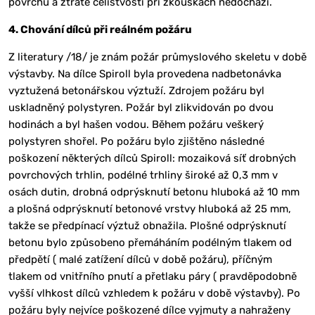
povrchu a ztrátě celistvosti při zkouškách nedochází.
4. Chování dílců při reálném požáru
Z literatury /18/ je znám požár průmyslového skeletu v době
výstavby. Na dílce Spiroll byla provedena nadbetonávka
vyztužená betonářskou výztuží. Zdrojem požáru byl
uskladněný polystyren. Požár byl zlikvidován po dvou
hodinách a byl hašen vodou. Během požáru veškerý
polystyren shořel. Po požáru bylo zjištěno následné
poškození některých dílců Spiroll: mozaiková síť drobných
povrchových trhlin, podélné trhliny široké až 0,3 mm v
osách dutin, drobná odprýsknutí betonu hluboká až 10 mm
a plošná odprýsknutí betonové vrstvy hluboká až 25 mm,
takže se předpínací výztuž obnažila. Plošné odprýsknutí
betonu bylo způsobeno přemáháním podélným tlakem od
předpětí ( malé zatížení dílců v době požáru), příčným
tlakem od vnitřního pnutí a přetlaku páry ( pravděpodobně
vyšší vlhkost dílců vzhledem k požáru v době výstavby). Po
požáru byly nejvíce poškozené dílce vyjmuty a nahraženy