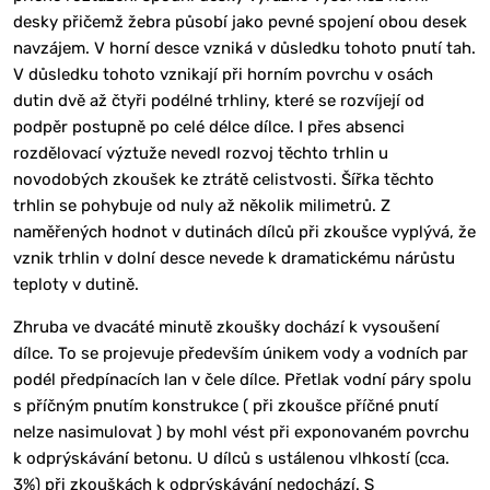
desky přičemž žebra působí jako pevné spojení obou desek
navzájem. V horní desce vzniká v důsledku tohoto pnutí tah.
V důsledku tohoto vznikají při horním povrchu v osách
dutin dvě až čtyři podélné trhliny, které se rozvíjejí od
podpěr postupně po celé délce dílce. I přes absenci
rozdělovací výztuže nevedl rozvoj těchto trhlin u
novodobých zkoušek ke ztrátě celistvosti. Šířka těchto
trhlin se pohybuje od nuly až několik milimetrů. Z
naměřených hodnot v dutinách dílců při zkoušce vyplývá, že
vznik trhlin v dolní desce nevede k dramatickému nárůstu
teploty v dutině.
Zhruba ve dvacáté minutě zkoušky dochází k vysoušení
dílce. To se projevuje především únikem vody a vodních par
podél předpínacích lan v čele dílce. Přetlak vodní páry spolu
s příčným pnutím konstrukce ( při zkoušce příčné pnutí
nelze nasimulovat ) by mohl vést při exponovaném povrchu
k odprýskávání betonu. U dílců s ustálenou vlhkostí (cca.
3%) při zkouškách k odprýskávání nedochází. S