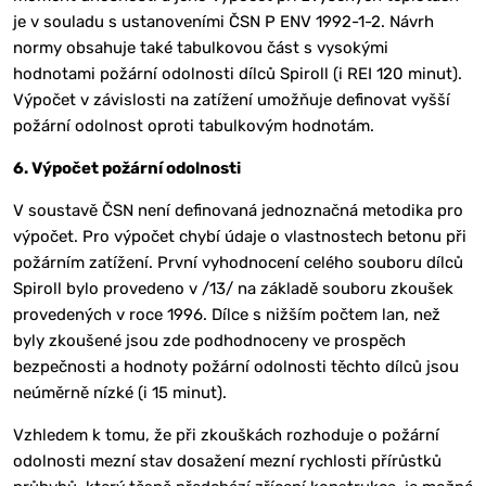
je v souladu s ustanoveními ČSN P ENV 1992-1-2. Návrh
normy obsahuje také tabulkovou část s vysokými
hodnotami požární odolnosti dílců Spiroll (i REI 120 minut).
Výpočet v závislosti na zatížení umožňuje definovat vyšší
požární odolnost oproti tabulkovým hodnotám.
6. Výpočet požární odolnosti
V soustavě ČSN není definovaná jednoznačná metodika pro
výpočet. Pro výpočet chybí údaje o vlastnostech betonu při
požárním zatížení. První vyhodnocení celého souboru dílců
Spiroll bylo provedeno v /13/ na základě souboru zkoušek
provedených v roce 1996. Dílce s nižším počtem lan, než
byly zkoušené jsou zde podhodnoceny ve prospěch
bezpečnosti a hodnoty požární odolnosti těchto dílců jsou
neúměrně nízké (i 15 minut).
Vzhledem k tomu, že při zkouškách rozhoduje o požární
odolnosti mezní stav dosažení mezní rychlosti přírůstků