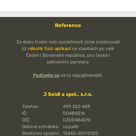
Reference
Za dobu trvání naší společnosti jsme zrealizovali
již
několik tisíc aplikací
na stavbách po celé
České i Slovenské republice, pro české i
zahraniční partnery.
Podívejte se
na ty nejzajímavější.
J Seidl a spol., s.r.o.
Telefon:
499 320 459
IČ:
00484016
DIČ:
CZ00484016
Datová schránka:
unjce8i
Bankovní spojení:
13443-601/0100