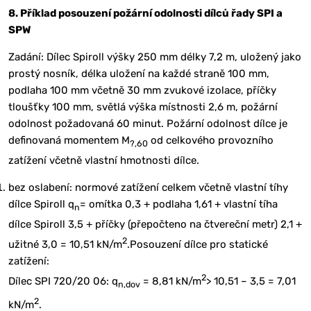
8. Příklad posouzení požární odolnosti dílců řady SPI a
SPW
Zadání: Dílec Spiroll výšky 250 mm délky 7,2 m, uložený jako
prostý nosník, délka uložení na každé straně 100 mm,
podlaha 100 mm včetně 30 mm zvukové izolace, příčky
tloušťky 100 mm, světlá výška místnosti 2,6 m, požární
odolnost požadovaná 60 minut. Požární odolnost dílce je
definovaná momentem M
od celkového provozního
?,60
zatížení včetně vlastní hmotnosti dílce.
bez oslabení: normové zatížení celkem včetně vlastní tíhy
dílce Spiroll q
= omítka 0,3 + podlaha 1,61 + vlastní tíha
n
dílce Spiroll 3,5 + příčky (přepočteno na čtvereční metr) 2,1 +
2
užitné 3,0 = 10,51 kN/m
.Posouzení dílce pro statické
zatížení:
2
Dílec SPI 720/20 06: q
= 8,81 kN/m
> 10,51 – 3,5 = 7,01
n,dov
2
kN/m
.