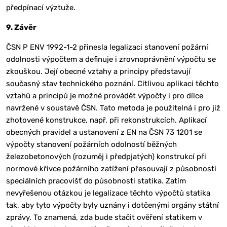
předpínací výztuže.
9. Závěr
ČSN P ENV 1992-1-2 přinesla legalizaci stanovení požární
odolnosti výpočtem a definuje i zrovnoprávnění výpočtu se
zkouškou. Její obecné vztahy a principy představují
současný stav technického poznání. Citlivou aplikaci těchto
vztahů a principů je možné provádět výpočty i pro dílce
navržené v soustavě ČSN. Tato metoda je použitelná i pro již
zhotovené konstrukce, např. při rekonstrukcích. Aplikací
obecných pravidel a ustanovení z EN na ČSN 73 1201 se
výpočty stanovení požárních odolností běžných
železobetonových (rozuměj i předpjatých) konstrukcí při
normové křivce požárního zatížení přesouvají z působnosti
speciálních pracovišť do působnosti statika. Zatím
nevyřešenou otázkou je legalizace těchto výpočtů statika
tak, aby tyto výpočty byly uznány i dotčenými orgány státní
zprávy. To znamená, zda bude stačit ověření statikem v