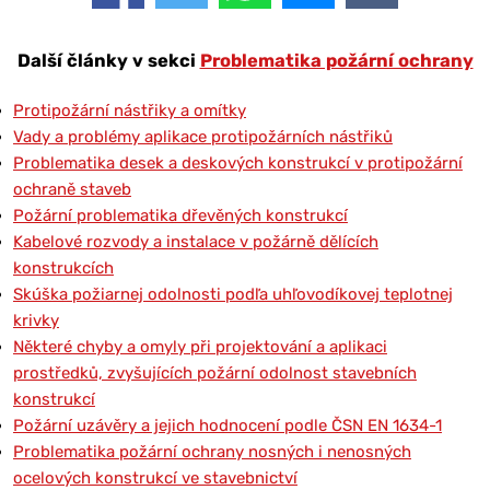
Další články v sekci
Problematika požární ochrany
Protipožární nástřiky a omítky
Vady a problémy aplikace protipožárních nástřiků
Problematika desek a deskových konstrukcí v protipožární
ochraně staveb
Požární problematika dřevěných konstrukcí
Kabelové rozvody a instalace v požárně dělících
konstrukcích
Skúška požiarnej odolnosti podľa uhľovodíkovej teplotnej
krivky
Některé chyby a omyly při projektování a aplikaci
prostředků, zvyšujících požární odolnost stavebních
konstrukcí
Požární uzávěry a jejich hodnocení podle ČSN EN 1634-1
Problematika požární ochrany nosných i nenosných
ocelových konstrukcí ve stavebnictví