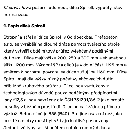
Klíčová slova:
požární odolnost, dílce Spiroll, výpočty, stav
normalizace
1. Popis dílců Spiroll
Stropní a střešní dílce Spiroll v Goldbeckbau Prefabeton
s.r.o. se vyrábějí na dlouhé dráze pomocí tvářecího stroje,
který vytváří obdélníkový průřez vylehčený podélnými
dutinami. Dílce mají výšku 200, 250 a 300 mm a skladebnou
šířku 1200 mm. Výrobní šířka dílců je v dolní části 1195 mm a
směrem k hornímu povrchu se dílce zužují na 1160 mm. Dílce
Spiroll mají dle výšky různý počet vylehčovacích dutin
přibližně kruhového průřezu. Dílce jsou vyztuženy z
technologických důvodů pouze podélnými předpínacími
lany f12,5 a jsou navrženy dle ČSN 731201/86-2 jako prosté
nosníky v běžném prostředí. Dílce nemají žádnou příčnou
výztuž. Beton dílců je B55 (B40). Pro jiné osazení než jako
prosté nosníky musí být vždy jednotlivě posouzeny.
Jednotlivé typy se liší počtem dolních nosných lan a i