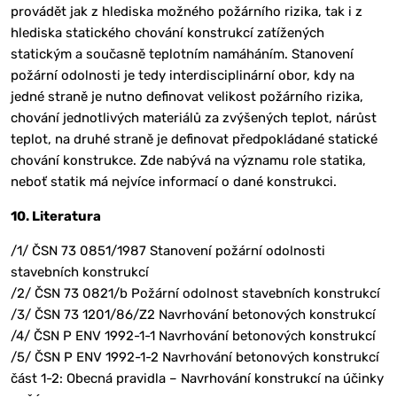
provádět jak z hlediska možného požárního rizika, tak i z
hlediska statického chování konstrukcí zatížených
statickým a současně teplotním namáháním. Stanovení
požární odolnosti je tedy interdisciplinární obor, kdy na
jedné straně je nutno definovat velikost požárního rizika,
chování jednotlivých materiálů za zvýšených teplot, nárůst
teplot, na druhé straně je definovat předpokládané statické
chování konstrukce. Zde nabývá na významu role statika,
neboť statik má nejvíce informací o dané konstrukci.
10. Literatura
/1/ ČSN 73 0851/1987 Stanovení požární odolnosti
stavebních konstrukcí
/2/ ČSN 73 0821/b Požární odolnost stavebních konstrukcí
/3/ ČSN 73 1201/86/Z2 Navrhování betonových konstrukcí
/4/ ČSN P ENV 1992-1-1 Navrhování betonových konstrukcí
/5/ ČSN P ENV 1992-1-2 Navrhování betonových konstrukcí
část 1-2: Obecná pravidla – Navrhování konstrukcí na účinky