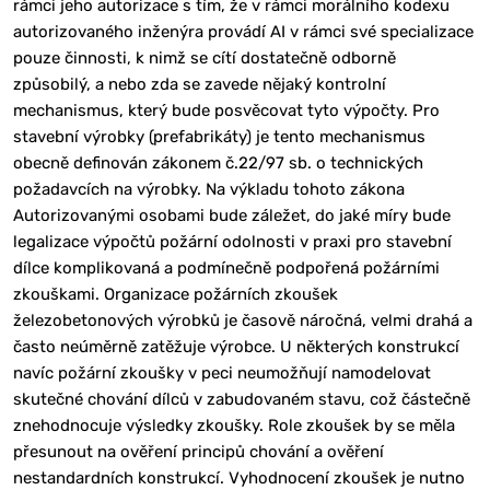
rámci jeho autorizace s tím, že v rámci morálního kodexu
autorizovaného inženýra provádí AI v rámci své specializace
pouze činnosti, k nimž se cítí dostatečně odborně
způsobilý, a nebo zda se zavede nějaký kontrolní
mechanismus, který bude posvěcovat tyto výpočty. Pro
stavební výrobky (prefabrikáty) je tento mechanismus
obecně definován zákonem č.22/97 sb. o technických
požadavcích na výrobky. Na výkladu tohoto zákona
Autorizovanými osobami bude záležet, do jaké míry bude
legalizace výpočtů požární odolnosti v praxi pro stavební
dílce komplikovaná a podmínečně podpořená požárními
zkouškami. Organizace požárních zkoušek
železobetonových výrobků je časově náročná, velmi drahá a
často neúměrně zatěžuje výrobce. U některých konstrukcí
navíc požární zkoušky v peci neumožňují namodelovat
skutečné chování dílců v zabudovaném stavu, což částečně
znehodnocuje výsledky zkoušky. Role zkoušek by se měla
přesunout na ověření principů chování a ověření
nestandardních konstrukcí. Vyhodnocení zkoušek je nutno