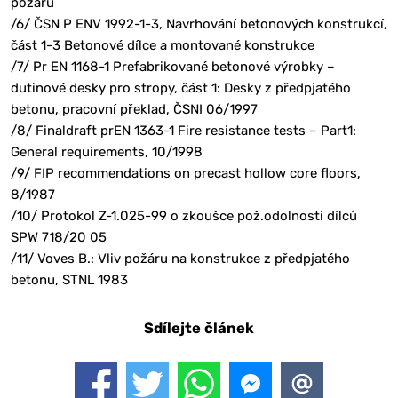
požáru
/6/ ČSN P ENV 1992-1-3, Navrhování betonových konstrukcí,
část 1-3 Betonové dílce a montované konstrukce
/7/ Pr EN 1168-1 Prefabrikované betonové výrobky –
dutinové desky pro stropy, část 1: Desky z předpjatého
betonu, pracovní překlad, ČSNI 06/1997
/8/ Finaldraft prEN 1363-1 Fire resistance tests – Part1:
General requirements, 10/1998
/9/ FIP recommendations on precast hollow core floors,
8/1987
/10/ Protokol Z-1.025-99 o zkoušce pož.odolnosti dílců
SPW 718/20 05
/11/ Voves B.: Vliv požáru na konstrukce z předpjatého
betonu, STNL 1983
Sdílejte článek