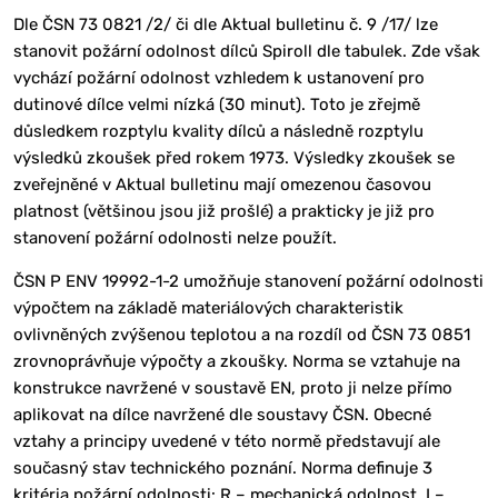
Dle ČSN 73 0821 /2/ či dle Aktual bulletinu č. 9 /17/ lze
stanovit požární odolnost dílců Spiroll dle tabulek. Zde však
vychází požární odolnost vzhledem k ustanovení pro
dutinové dílce velmi nízká (30 minut). Toto je zřejmě
důsledkem rozptylu kvality dílců a následně rozptylu
výsledků zkoušek před rokem 1973. Výsledky zkoušek se
zveřejněné v Aktual bulletinu mají omezenou časovou
platnost (většinou jsou již prošlé) a prakticky je již pro
stanovení požární odolnosti nelze použít.
ČSN P ENV 19992-1-2 umožňuje stanovení požární odolnosti
výpočtem na základě materiálových charakteristik
ovlivněných zvýšenou teplotou a na rozdíl od ČSN 73 0851
zrovnoprávňuje výpočty a zkoušky. Norma se vztahuje na
konstrukce navržené v soustavě EN, proto ji nelze přímo
aplikovat na dílce navržené dle soustavy ČSN. Obecné
vztahy a principy uvedené v této normě představují ale
současný stav technického poznání. Norma definuje 3
kritéria požární odolnosti: R – mechanická odolnost, I –