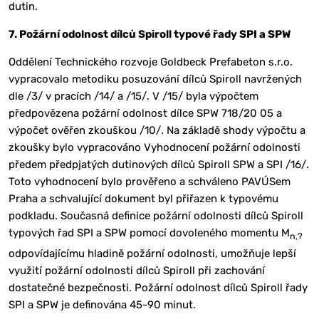
dutin.
7. Požární odolnost dílců Spiroll typové řady SPI a SPW
Oddělení Technického rozvoje Goldbeck Prefabeton s.r.o.
vypracovalo metodiku posuzování dílců Spiroll navržených
dle /3/ v pracích /14/ a /15/. V /15/ byla výpočtem
předpovězena požární odolnost dílce SPW 718/20 05 a
výpočet ověřen zkouškou /10/. Na základě shody výpočtu a
zkoušky bylo vypracováno Vyhodnocení požární odolnosti
předem předpjatých dutinových dílců Spiroll SPW a SPI /16/.
Toto vyhodnocení bylo prověřeno a schváleno PAVÚSem
Praha a schvalující dokument byl přiřazen k typovému
podkladu. Současná definice požární odolnosti dílců Spiroll
typových řad SPI a SPW pomocí dovoleného momentu M
n,?
odpovídajícímu hladině požární odolnosti, umožňuje lepší
využití požární odolnosti dílců Spiroll při zachování
dostatečné bezpečnosti. Požární odolnost dílců Spiroll řady
SPI a SPW je definována 45-90 minut.