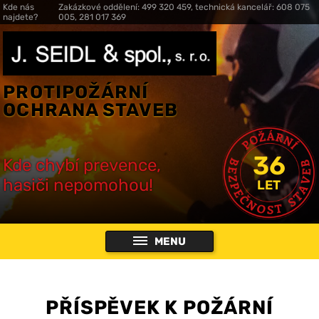
Kde nás
Zakázkové oddělení: 499 320 459, technická kancelář: 608 075
najdete?
005, 281 017 369
PROTIPOŽÁRNÍ
OCHRANA STAVEB
36
Kde chybí prevence,
hasiči nepomohou!
LET
MENU
PŘÍSPĚVEK K POŽÁRNÍ