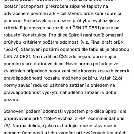
izolační schopnost, překročení zápalné teploty na
odvráceném povrchu a E – celistvost, pronikání kouře či
plamene. Požadavek na omezení průhybu, vycházející z
kritéria R je omezen na rozdíl od ČSN 73 0851 pouze na
robustní konstrukce. Pro dílce Spiroll není tudíž omezení
průhybu kritériem požární odolnosti (viz. Final draft prEN
1363-1). Stanovení požární odolnosti dle tabulek je obdobou
ČSN 73 0821. Na rozdíl od ČSN zde nejsou upřesňující
podmínky pro dutinové dílce. Navíc norma požaduje ve
zvláštních případech posouzení celé konstrukce vzhledem k
pravděpodobnosti rozsahu možného požáru. Vztah (2.6)
normy zavádí redukci užitného zatížení s ohledem na
pravděpodobnost výskytu nahodilého zatížení v době
požáru.
Stanovení požární odolnosti výpočtem pro dílce Spiroll dle
připravované prEN 1168-1 vychází z FIP recommendations
/9/. Norma definuje jako rozhodující mezní stav mezní
moment únosnosti a jeho výpočet při zvýšených teplotách