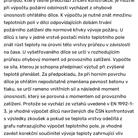
průhybů, který těsně předchází zřícení konstrukce, je možné
při výpočtu požární odolnosti vycházet z ohybové
únosnosti ohřátého dílce. K výpočtu je nutné znát množinu
teplotních polí v dílci odpovídajících dobám trvání
požárního zatížení dle normové křivky vývoje požáru. U
dílců s lany v jedné vrstvě postačí místo teplotního pole
znát růst teploty na úrovni této vrstvy průřezu v závislosti
na čase. U vyšetřovaného dílce se určí v rozhodujícím
průřezu ohybový moment od provozního zatížení. Vypočte
se síla, kterou je schopna předpínací výztuž při zvýšené
teplotě přenášet. Za předpokladu, že při horním povrchu
dílce je ohřátím nepodstatně zmenšena pevnost betonu v
tlaku, se určí rameno vnitřních sil a následně moment
únosnosti, který se porovná s momentem od provozního
zatížení. Protože se vychází ze vztahů uvedené v EN 1992-1-
3, je vhodné výpočet dílců navržených dle ČSN konfrontovat
s výsledky zkoušek a pokud se teplota vrstvy odečítá z
grafu nahrazujícího výpočet teplotního pole, je vhodné
zavést korekční součinitel vývoje teploty zahrnující vliv