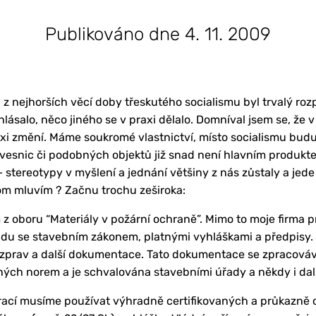
Publikováno dne 4. 11. 2009
z nejhorších věcí doby třeskutého socialismu byl trvalý rozp
hlásalo, něco jiného se v praxi dělalo. Domníval jsem se, ž
axi změní. Máme soukromé vlastnictví, místo socialismu budu
esnic či podobných objektů již snad není hlavním produkt
 stereotypy v myšlení a jednání většiny z nás zůstaly a jede 
tom mluvím ? Začnu trochu zeširoka:
 oboru “Materiály v požární ochraně”. Mimo to moje firma 
ladu se stavebním zákonem, platnými vyhláškami a předpisy.
zprav a další dokumentace. Tato dokumentace se zpracováv
ých norem a je schvalována stavebními úřady a někdy i dal
rací musíme používat výhradně certifikovaných a průkazně