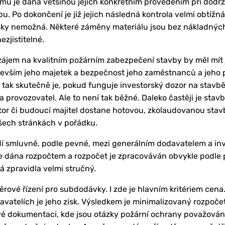
ů je dána většinou jejich konkrétním provedením při dodr
. Po dokončení je již jejich následná kontrola velmi obtížná
šky nemožná. Některé záměny materiálu jsou bez nákladných
ezjistitelné.
zájem na kvalitním požárním zabezpečení stavby by měl mít j
edevším jeho majetek a bezpečnost jeho zaměstnanců a jeho 
 tak skutečně je, pokud funguje investorský dozor na stavbě
a provozovatel. Ale to není tak běžné. Daleko častěji je st
tor či budoucí majitel dostane hotovou, zkolaudovanou stavb
všech stránkách v pořádku.
dí smluvně, podle pevné, mezi generálním dodavatelem a i
e dána rozpočtem a rozpočet je zpracováván obvykle podle 
vá zpravidla velmi stručný.
ěrové řízení pro subdodávky. I zde je hlavním kritériem cen
avatelích je jeho zisk. Výsledkem je minimalizovaný rozpoče
ové dokumentaci, kde jsou otázky požární ochrany považová