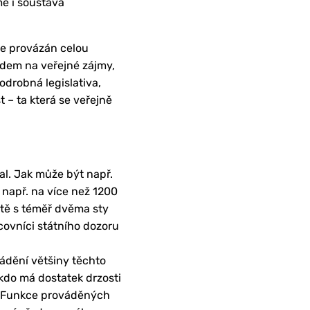
mě i soustava
 je provázán celou
edem na veřejné zájmy,
odrobná legislativa,
t – ta která se veřejně
l. Jak může být např.
 např. na více než 1200
stě s téměř dvěma sty
acovníci státního dozoru
vádění většiny těchto
kdo má dostatek drzosti
u. Funkce prováděných