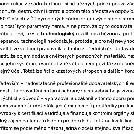
í konstrukce ze sádrokartonu liší od běžných příček pouze z
bohužel destruktivní kontrole potom této představě odpovídaj
 50 % všech v ČR vyrobených sádrokartonových stěn a strop
olností tyto parametry nemá. A ne proto, že by to dodavatel
vůbec neví, jaký je
technologický
rozdíl mezi běžnou a proti
psanou technologii nedodržuje, protože je pro něj nevýhodná
světlit, že vedoucí pracovník jednoho z předních čs. dodava
ustit, že objem dodávek některých pomocných materiálů, n
kce jeho systému, kvantitativně vůbec neodpovídá skutečn
jný účel. Totéž lze říci o kazetových stropech a dalších kon
ředevším v nedostatečné profesionalitě dodavatelských fire
osti, že provádění požární ochrany ve stavebnictví je živno
 z jakýchkoliv důvodů – vypracoval a uzákonil v tomto oboru 
ládá značné ( i když stále ještě minimální) prostředky pro kon
ýrobky k certifikaci a udržuje a financuje kontrolní orgány
ý zájem na tom základním předpokladu, totiž na kvalifikaci
řitom se podle mého názoru jedná o zcela stejnou kvalifikaci