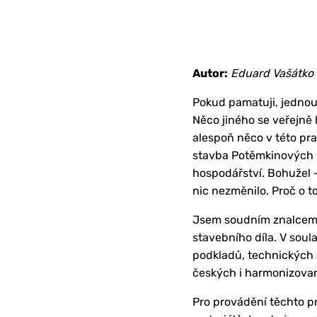
Autor:
Eduard Vašátko
Pokud pamatuji, jednou 
Něco jiného se veřejně 
alespoň něco v této pr
stavba Potěmkinových v
hospodářství. Bohužel –
nic nezměnilo. Proč o 
Jsem soudním znalcem z
stavebního díla. V sou
podkladů, technických 
českých i harmonizovan
Pro provádění těchto p