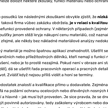
 nelze doložit některé zkoušky, funkci materiálu nebo ochr
 posudků lze následnými zkouškami obvykle zjistit, že
nízká
 taková firma vůbec zakázku obdržela,
je v relaci s kvalit
e nefunkci provedené ochrany. V některých případech (zejména
oušťky jenom stěží kryje nákupní cenu materiálů, což nazn
í zřejmé, ale někdy bez nákladné materiálové analýzy nedok
ý materiál je možno špatnou aplikací znehodnotit. Ušetřit se
ničních nebo příležitostných dělníků, kteří nemají o funkci
šení, nebo je to prostě nezajímá. Pokud není v obraze ani s
ěl), dá se ušetřit řada pracovních operací a pracných detai
vot. Zvlášť když nejsou příliš vidět a honí se termíny.
dostatek znalostí a kvalifikace přímo u dodavatele. Zejmén
oufá na požární ochranu ocelových nebo dřevěných nosných 
í a hlavně – jak musí být proveden. Je sice pravda, že se dne
být povinně autorizovány. tedy zaškoleny výrobcem nebo d