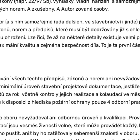
zákony (např. 22/97 Sb), vyhlášky, Vládní nařízení a samozřej
ých norem. A zkušebny. A Autorizované osoby.
or (a s ním samozřejmě řada dalších, ve stavebnictví i jinde)
onů, norem a předpisů, které musí být dodržovány již s ohl
ohrožení. Lze říci, že až na některé detaily existuje velmi p
aximální kvalitu a zejména bezpečnost díla. To je ta první čás
ování všech těchto předpisů, zákonů a norem ani nevyžadova
 minimální úroveň stavební projektové dokumentace, jestliže
ů za rok, včetně kontroly jejich realizace a kolaudací ve mě
ou k disposici z hlediska požární ochrany pouze 4 odborní pr
to oboru nevyžadoval ani odbornou úroveň a kvalifikaci. Pro
ací jsou vesměs živnosti volné, které může provádět každý, 
ho pustit, aniž by ho zatěžovaly sebemenší znalosti v obor