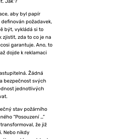
t. Jak ?
dace, aby byl papír
ě definován požadavek,
 být, vykládá si to
jistit, zda to co je na
cosi garantuje. Ano, to
 až dojde k reklamaci
zastupitelná. Žádná
 na bezpečnost svých
dnost jednotlivých
vat.
tečný stav požárního
nného “Posouzení …”
transformoval, že již
i. Nebo nikdy