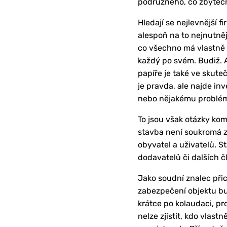
podružného, co zbytečn
Hledají se nejlevnější f
alespoň na to nejnutně
co všechno má vlastně z
každý po svém. Budiž. As
papíře je také ve skute
je pravda, ale najde in
nebo nějakému problému
To jsou však otázky kom
stavba není soukromá zá
obyvatel a uživatelů. 
dodavatelů či dalších 
Jako soudní znalec při
zabezpečení objektu bu
krátce po kolaudaci, pro
nelze zjistit, kdo vlas