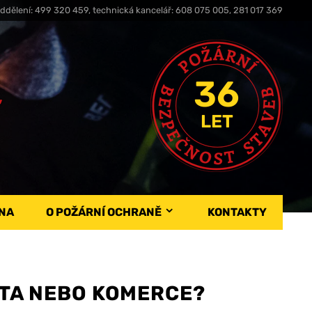
ddělení: 499 320 459, technická kancelář: 608 075 005, 281 017 369
36
,
LET
NA
O POŽÁRNÍ OCHRANĚ
KONTAKTY
ITA NEBO KOMERCE?