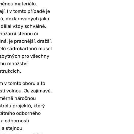
áměnou materiálu.
í. I v tomto případě je
ů, deklarovaných jako
 dělal vždy schválně.
požární stěnou či
, je pracnější, dražší.
telů sádrokartonů musel
ezbytných pro všechny
ému množství
strukcích.
m v tomto oboru a to
stí volnou. Je zajímavé,
poměrně náročnou
trolu projektů, který
 státního odborného
 a odbornosti
 a stejnou