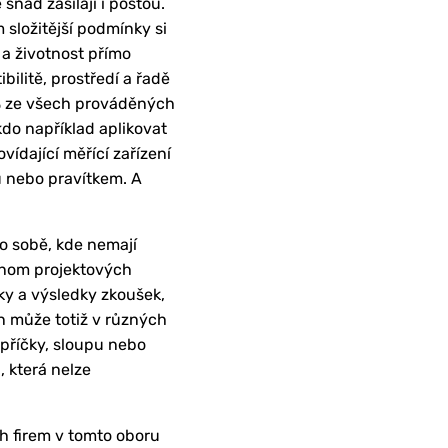
 snad zasílají i poštou.
 složitější podmínky si
 a životnost přímo
ilitě, prostředí a řadě
 ze všech prováděných
do například aplikovat
ídající měřící zařízení
u nebo pravítkem. A
o sobě, kde nemají
jenom projektových
ky a výsledky zkoušek,
n může totiž v různých
 příčky, sloupu nebo
, která nelze
ch firem v tomto oboru