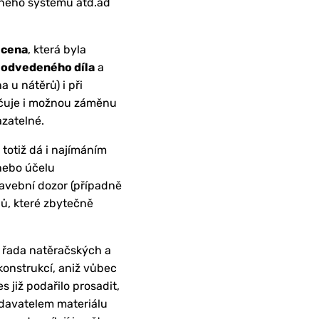
anného systému atd.ad
 cena
, která byla
ou odvedeného díla
a
 u nátěrů) i při
ačuje i možnou záměnu
azatelné.
 totiž dá i najímáním
 nebo účelu
tavební dozor (případně
lů, které zbytečně
a řada natěračských a
konstrukcí, aniž vůbec
s již podařilo prosadit,
odavatelem materiálu