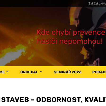
Zakázkové o
Kde chybí prevence
hasiči nepomohou!
ÁME
ORDEXAL
SEMINÁŘ 2026
PORAD
STAVEB – ODBORNOST, KVAL