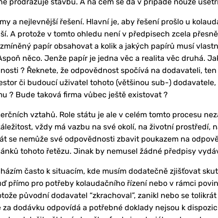
ě prodražuje stavbu. A na čem se dá v případě nouze ušetři
irmy a nejlevnější řešení. Hlavní je, aby řešení prošlo u kolau
jší. A protože v tomto ohledu není v předpisech zcela přesn
míněný papír obsahovat a kolik a jakých papírů musí vlastně
poň něco. Jenže papír je jedna věc a realita věc druhá. Jak z
čnosti ? Řeknete, že odpovědnost spočívá na dodavateli, ten 
vestor či budoucí uživatel tohoto (většinou sub-) dodavatele,
 ? Bude taková firma vůbec ještě existovat ?
erčních vztahů. Role státu je ale v celém tomto procesu ne
ležitost, vždy má vazbu na své okolí, na životní prostředí,
Stát se nemůže své odpovědnosti zbavit poukazem na odpově
článků tohoto řetězu. Jinak by nemusel žádné předpisy vydá
cházím často k situacím, kde musím dodatečně zjišťovat sku
ď přímo pro potřeby kolaudačního řízení nebo v rámci povi
tože původní dodavatel “zkrachoval”, zanikl nebo se tolikrát 
tně za dodávku odpovídá a potřebné doklady nejsou k dispozic