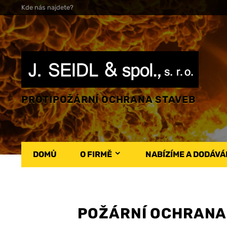
Kde nás najdete?
PROTIPOŽÁRNÍ OCHRANA STAVEB
DOMŮ
O FIRMĚ
NABÍZÍME A DODÁV
POŽÁRNÍ OCHRANA 