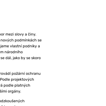
or mezi slovy a činy.
e v nových podmínkách se
jeme vlastní podniky a
em národního
se dál, jako by se skoro
provádí požární ochranu
 Podle projektových
á podle platných
šími orgány.
 odzkoušených