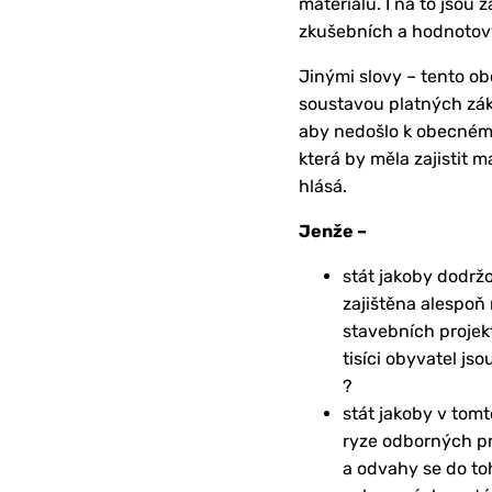
materiálů. I na to jsou 
zkušebních a hodnotov
Jinými slovy – tento ob
soustavou platných zák
aby nedošlo k obecnému 
která by měla zajistit m
hlásá.
Jenže –
stát jakoby dodrž
zajištěna alespoň
stavebních projekt
tisíci obyvatel js
?
stát jakoby v tom
ryze odborných pr
a odvahy se do to