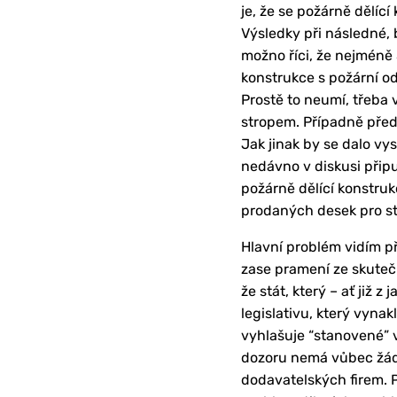
je, že se požárně dělíc
Výsledky při následné, 
možno říci, že nejméně
konstrukce s požární od
Prostě to neumí, třeba 
stropem. Případně přede
Jak jinak by se dalo vy
nedávno v diskusi přip
požárně dělící konstru
prodaných desek pro ste
Hlavní problém vidím p
zase pramení ze skutečn
že stát, který – ať již
legislativu, který vynak
vyhlašuje “stanovené” v
dozoru nemá vůbec žádn
dodavatelských firem. P