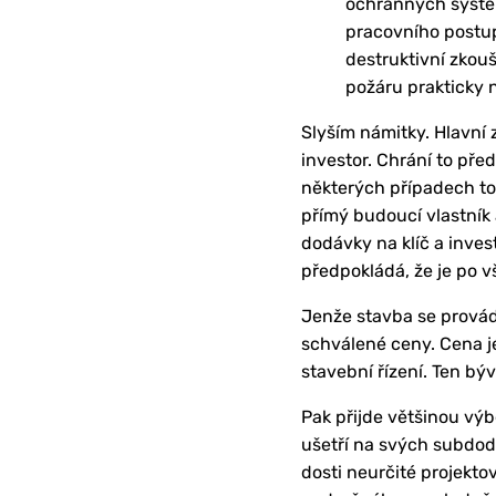
ochranných systém
pracovního postupu
destruktivní zkou
požáru prakticky n
Slyším námitky. Hlavní 
investor. Chrání to př
některých případech to
přímý budoucí vlastník 
dodávky na klíč a inves
předpokládá, že je po 
Jenže stavba se prová
schválené ceny. Cena j
stavební řízení. Ten bý
Pak přijde většinou výb
ušetří na svých subdod
dosti neurčité projekt