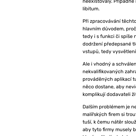
neexistovaly. Případně
libitum.
Při zpracovávání těchto
hlavním důvodem, proč
tedy i s funkci či spíš
dodržení předepsané tl
vstupů, tedy vysvětlen
Ale i vhodný a schválen
nekvalifikovaných zahra
prováděných aplikací tu
něco dostane, aby nevid
komplikují dodavateli ži
Dalším problémem je ne
malířských firem si tr
tuší, k čemu nátěr slouž
aby tyto firmy musely 