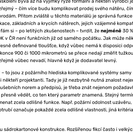
 zaškolení bývá až na výjimky ryze formální a někteří výrobci je
 zřejmý – čím více budu komplikovat prodej svého nátěru, čím
rodám. Přitom zvláště u těchto materiálů je správná funkce
kace, základních a krycích nátěrech, jejich vzájemné kompatib
fám si – po letitých zkušenostech – tvrdit, že
nejméně
30 %
OK v ČR není funkčních již od samého počátku. Jak může něk
řesně definované tloušťce, když vůbec nemá k disposici odpov
konce 900 či 1000 mikrometrů se přece nedají změřit tužko
zřejmě vůbec nevadí, hlavně když je dodavatel levný.
y – to jsou z požárního hlediska komplikované systémy samy 
i někteří projektanti. Tady je již nezbytně nutná znalost ne
zkušebních norem a předpisů, je třeba znát nejenom požadav
í přesně vědět, co ten který parametr znamená. Stejný termí
enat zcela odlišné funkce. Např. požární odolnost uzávěru,
ubí označuje pokaždé zcela odlišné vlastnosti, jiná kritéria
 sádrokartonové konstrukce. Rozšířenou fikcí často i velký