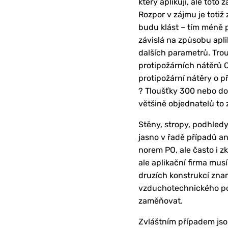
který aplikují, ale toto
Rozpor v zájmu je totiž
budu klást – tím méně p
závislá na způsobu apli
dalších parametrů. Trou
protipožárních nátěrů 
protipožární nátěry o p
? Tloušťky 300 nebo do
většině objednatelů to 
Stěny, stropy, podhled
jasno v řadě případů an
norem PO, ale často i 
ale aplikační firma mus
druzích konstrukcí znam
vzduchotechnického potr
zaměňovat.
Zvláštním případem jsou