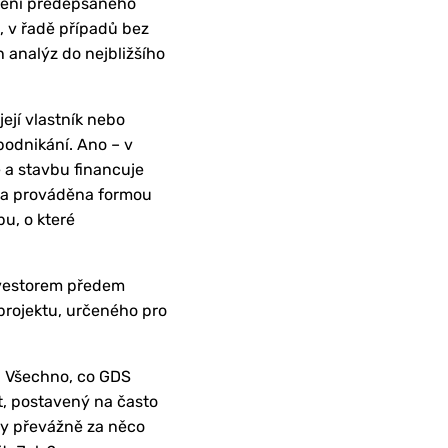
žení předepsaného
, v řadě případů bez
 analýz do nejbližšího
ejí vlastník nebo
podnikání. Ano – v
 a stavbu financuje
avba prováděna formou
u, o které
nvestorem předem
projektu, určeného pro
a. Všechno, co GDS
t, postavený na často
ny převážně za něco