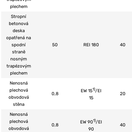
plechem
Stropní
betonová
deska
opatřená na
spodní
50
REI 180
40
straně
nosným
trapézovým
plechem
Nenosná
1)
plechová
EW 15
/EI
0,8
20
obvodová
15
stěna
Nenosná
1)
plechová
EW 90
/EI
0,8
40
obvodová
90