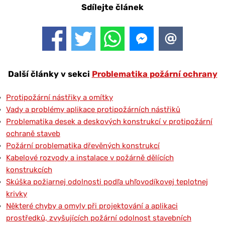
Sdílejte článek
Další články v sekci
Problematika požární ochrany
Protipožární nástřiky a omítky
Vady a problémy aplikace protipožárních nástřiků
Problematika desek a deskových konstrukcí v protipožární
ochraně staveb
Požární problematika dřevěných konstrukcí
Kabelové rozvody a instalace v požárně dělících
konstrukcích
Skúška požiarnej odolnosti podľa uhľovodíkovej teplotnej
krivky
Některé chyby a omyly při projektování a aplikaci
prostředků, zvyšujících požární odolnost stavebních