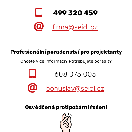
499 320 459
firma@seidl.cz
Profesionální poradenství pro projektanty
Chcete více informací? Potřebujete poradit?
608 075 005
bohuslav@seidl.cz
Osvědčená protipožární řešení