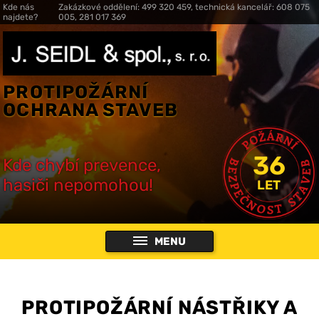
Kde nás
Zakázkové oddělení: 499 320 459, technická kancelář: 608 075
najdete?
005, 281 017 369
PROTIPOŽÁRNÍ
OCHRANA STAVEB
36
Kde chybí prevence,
hasiči nepomohou!
LET
MENU
PROTIPOŽÁRNÍ NÁSTŘIKY A