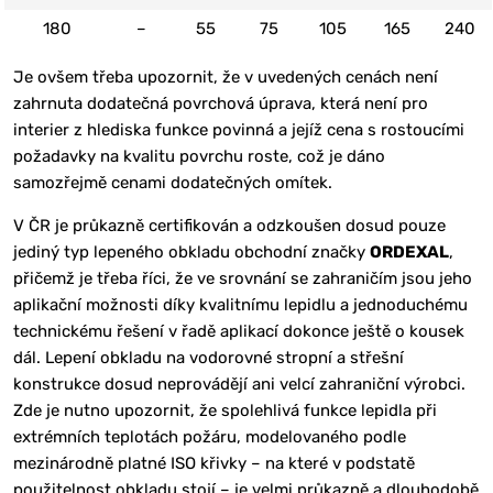
180
–
55
75
105
165
240
Je ovšem třeba upozornit, že v uvedených cenách není
zahrnuta dodatečná povrchová úprava, která není pro
interier z hlediska funkce povinná a jejíž cena s rostoucími
požadavky na kvalitu povrchu roste, což je dáno
samozřejmě cenami dodatečných omítek.
V ČR je průkazně certifikován a odzkoušen dosud pouze
jediný typ lepeného obkladu obchodní značky
ORDEXAL
,
přičemž je třeba říci, že ve srovnání se zahraničím jsou jeho
aplikační možnosti díky kvalitnímu lepidlu a jednoduchému
technickému řešení v řadě aplikací dokonce ještě o kousek
dál. Lepení obkladu na vodorovné stropní a střešní
konstrukce dosud neprovádějí ani velcí zahraniční výrobci.
Zde je nutno upozornit, že spolehlivá funkce lepidla při
extrémních teplotách požáru, modelovaného podle
mezinárodně platné ISO křivky – na které v podstatě
použitelnost obkladu stojí – je velmi průkazně a dlouhodobě