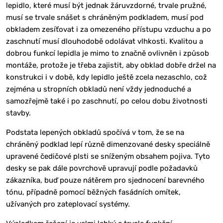
lepidlo, které musí být jednak žáruvzdorné, trvale pružné,
musí se trvale snášet s chráněným podkladem, musí pod
obkladem zesíťovat i za omezeného přístupu vzduchu a po
zaschnutí musí dlouhodobě odolávat vlhkosti. Kvalitou a
dobrou funkcí lepidla je mimo to značně ovlivněn i způsob
montáže, protože je třeba zajistit, aby obklad dobře držel na
konstrukci i v době, kdy lepidlo ještě zcela nezaschlo, což
zejména u stropních obkladů není vždy jednoduché a
samozřejmě také i po zaschnutí, po celou dobu životnosti
stavby.
Podstata lepených obkladů spočívá v tom, že se na
chráněný podklad lepí různě dimenzované desky speciálně
upravené čedičové plsti se sníženým obsahem pojiva. Tyto
desky se pak dále povrchově upravují podle požadavků
zákazníka, buď pouze nátěrem pro sjednocení barevného
tónu, případně pomocí běžných fasádních omítek,
užívaných pro zateplovací systémy.