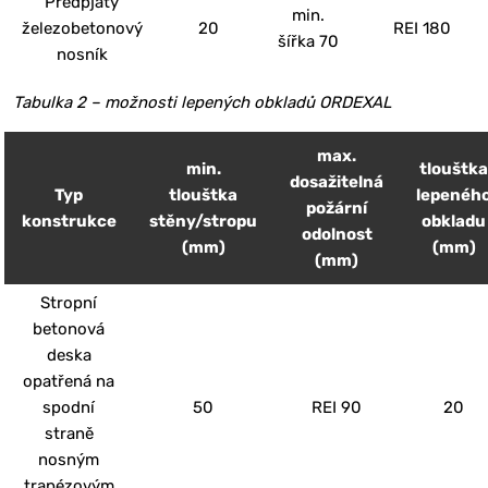
Předpjatý
min.
železobetonový
20
REI 180
šířka 70
nosník
Tabulka 2 – možnosti lepených obkladů ORDEXAL
max.
min.
tlouštk
dosažitelná
Typ
tlouštka
lepenéh
požární
konstrukce
stěny/stropu
obkladu
odolnost
(mm)
(mm)
(mm)
Stropní
betonová
deska
opatřená na
spodní
50
REI 90
20
straně
nosným
trapézovým