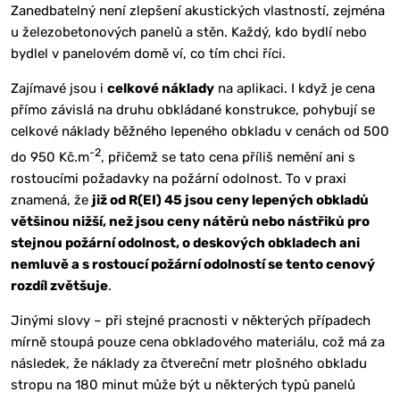
Zanedbatelný není zlepšení akustických vlastností, zejména
u železobetonových panelů a stěn. Každý, kdo bydlí nebo
bydlel v panelovém domě ví, co tím chci říci.
Zajímavé jsou i
celkové náklady
na aplikaci. I když je cena
přímo závislá na druhu obkládané konstrukce, pohybují se
celkové náklady běžného lepeného obkladu v cenách od 500
-2
do 950 Kč.m
, přičemž se tato cena příliš nemění ani s
rostoucími požadavky na požární odolnost. To v praxi
znamená, že
již od R(EI) 45 jsou ceny lepených obkladů
většinou nižší, než jsou ceny nátěrů nebo nástřiků pro
stejnou požární odolnost, o deskových obkladech ani
nemluvě a s rostoucí požární odolností se tento cenový
rozdíl zvětšuje
.
Jinými slovy – při stejné pracnosti v některých případech
mírně stoupá pouze cena obkladového materiálu, což má za
následek, že náklady za čtvereční metr plošného obkladu
stropu na 180 minut může být u některých typů panelů