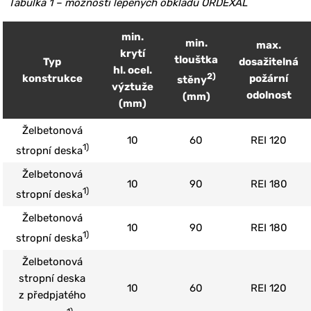
Tabulka 1 – možnosti lepených obkladů ORDEXAL
min.
min.
max.
krytí
tlouštka
Typ
dosažitelná
hl. ocel.
2)
konstrukce
požární
stěny
výztuže
odolnost
(mm)
(mm)
Želbetonová
10
60
REI 120
1)
stropní deska
Želbetonová
10
90
REI 180
1)
stropní deska
Želbetonová
10
90
REI 180
1)
stropní deska
Želbetonová
stropní deska
10
60
REI 120
z předpjatého