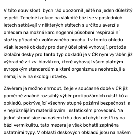
V této souvislosti bych rád upozornil ještě na jeden důležitý
aspekt. Tepelné izolace na vláknité bázi se v posledních
letech setkávají v některých státech s určitou averzí s
ohledem na možné karcinogenní působení respirabilní
složky případně uvolňovaného prachu. I v tomto ohledu
však lepené obklady pro daný účel plně vyhovují, protože
izolační desky pro tento typ obkladů je v ČR nyní vyráběn již
výhradně z t.zv. biovláken, které vyhovují všem platným
evropským standardům a které organizmus neohrožují a
nemají vliv na ekologii stavby.
Závěrem je možno shrnout, že je v současné době v ČR již
poměrně značně rozsáhlý výběr protipožárních nástřiků a
obkladů, pokrývající všechny stupně požární bezpečnosti a
v nejrůznějším materiálovém i estetickém provedení. Na
jedné straně sice na našem trhu dosud chybí nástřiky na
bázi vermikulitu, tato mezera je však bohatě zaplněna
ostatními typy. V oblasti deskových obkladů jsou na našem