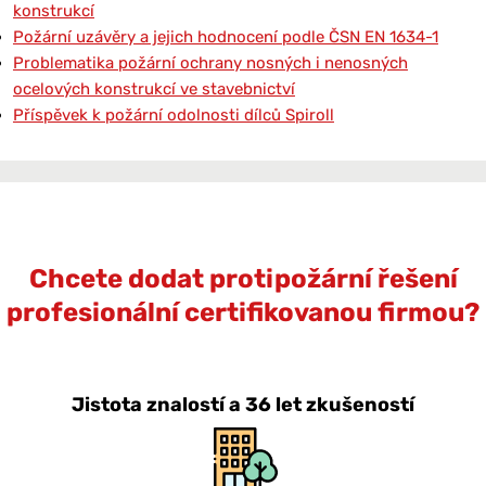
konstrukcí
Požární uzávěry a jejich hodnocení podle ČSN EN 1634-1
Problematika požární ochrany nosných i nenosných
ocelových konstrukcí ve stavebnictví
Příspěvek k požární odolnosti dílců Spiroll
Chcete dodat protipožární řešení
profesionální certifikovanou firmou?
Jistota znalostí a 36 let zkušeností