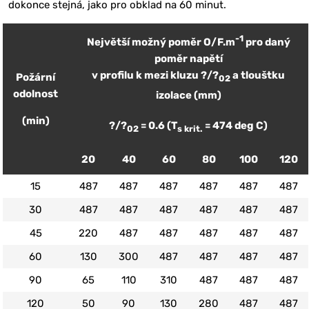
dokonce stejná, jako pro obklad na 60 minut.
-1
Největší možný poměr O/F.m
pro daný
poměr napětí
v profilu k mezi kluzu ?/?
a tlouštku
Požární
02
odolnost
izolace (mm)
(min)
?/?
= 0.6 (T
= 474 deg C)
02
s krit.
20
40
60
80
100
120
15
487
487
487
487
487
487
30
487
487
487
487
487
487
45
220
487
487
487
487
487
60
130
300
487
487
487
487
90
65
110
310
487
487
487
120
50
90
130
280
487
487