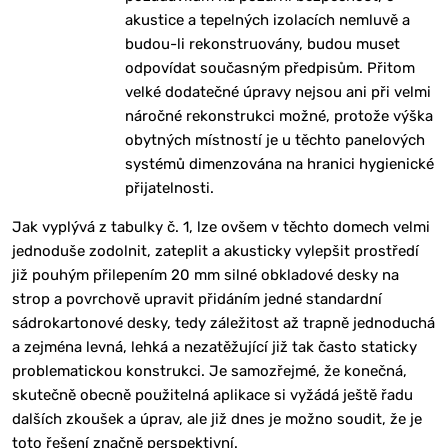
akustice a tepelných izolacích nemluvě a
budou-li rekonstruovány, budou muset
odpovídat současným předpisům. Přitom
velké dodatečné úpravy nejsou ani při velmi
náročné rekonstrukci možné, protože výška
obytných místností je u těchto panelových
systémů dimenzována na hranici hygienické
přijatelnosti.
Jak vyplývá z tabulky č. 1, lze ovšem v těchto domech velmi
jednoduše zodolnit, zateplit a akusticky vylepšit prostředí
již pouhým přilepením 20 mm silné obkladové desky na
strop a povrchově upravit přidáním jedné standardní
sádrokartonové desky, tedy záležitost až trapně jednoduchá
a zejména levná, lehká a nezatěžující již tak často staticky
problematickou konstrukci. Je samozřejmé, že konečná,
skutečně obecně použitelná aplikace si vyžádá ještě řadu
dalších zkoušek a úprav, ale již dnes je možno soudit, že je
toto řešení značně perspektivní.