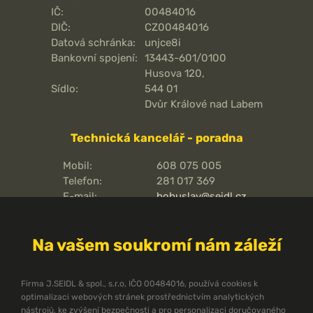
IČ:
00484016
DIČ:
CZ00484016
Datová schránka:
unjce8i
Bankovní spojení:
13443-601/0100
Husova 120,
Sídlo:
544 01
Dvůr Králové nad Labem
Technická kancelář - poradna
Mobil:
608 075 005
Telefon:
281 017 369
E-mail:
bohuslav@seidl.cz
Pražská 810/16,
Adresa kanceláře:
102 00
Na vašem soukromí nám záleží
Praha 15 - Hostivař
O pořární ochraně
Firma J.SEIDL & spol., s.r.o, IČO 00484016, používá cookies k
optimalizaci webových stránek prostřednictvím analytických
Protipožární směrnice
nástrojů, ke zvýšení bezpečnosti a pro personalizaci doručovaného