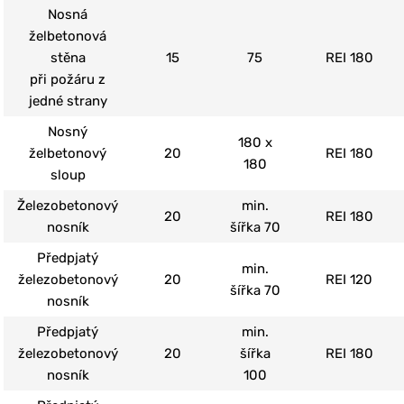
Nosná
želbetonová
stěna
15
75
REI 180
při požáru z
jedné strany
Nosný
180 x
želbetonový
20
REI 180
180
sloup
Železobetonový
min.
20
REI 180
nosník
šířka 70
Předpjatý
min.
železobetonový
20
REI 120
šířka 70
nosník
Předpjatý
min.
železobetonový
20
šířka
REI 180
nosník
100