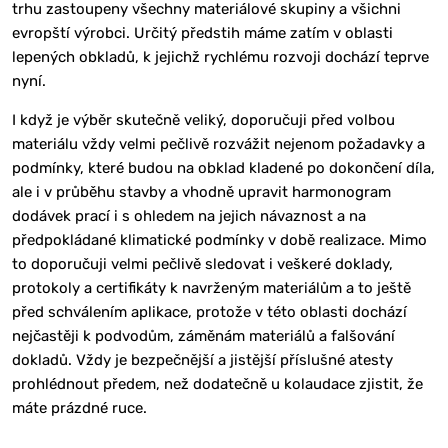
trhu zastoupeny všechny materiálové skupiny a všichni
evropští výrobci. Určitý předstih máme zatím v oblasti
lepených obkladů, k jejichž rychlému rozvoji dochází teprve
nyní.
I když je výběr skutečně veliký, doporučuji před volbou
materiálu vždy velmi pečlivě rozvážit nejenom požadavky a
podmínky, které budou na obklad kladené po dokončení díla,
ale i v průběhu stavby a vhodně upravit harmonogram
dodávek prací i s ohledem na jejich návaznost a na
předpokládané klimatické podmínky v době realizace. Mimo
to doporučuji velmi pečlivě sledovat i veškeré doklady,
protokoly a certifikáty k navrženým materiálům a to ještě
před schválením aplikace, protože v této oblasti dochází
nejčastěji k podvodům, záměnám materiálů a falšování
dokladů. Vždy je bezpečnější a jistější příslušné atesty
prohlédnout předem, než dodatečně u kolaudace zjistit, že
máte prázdné ruce.