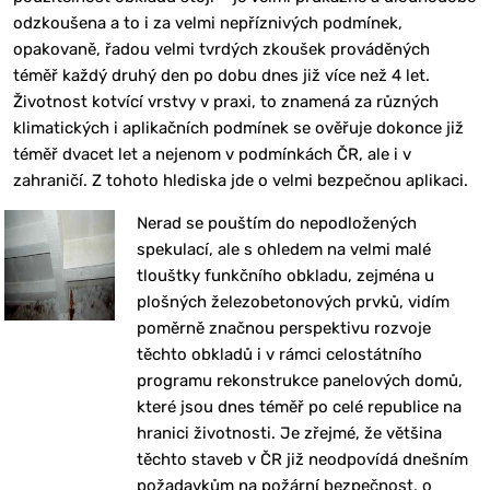
odzkoušena a to i za velmi nepříznivých podmínek,
opakovaně, řadou velmi tvrdých zkoušek prováděných
téměř každý druhý den po dobu dnes již více než 4 let.
Životnost kotvící vrstvy v praxi, to znamená za různých
klimatických i aplikačních podmínek se ověřuje dokonce již
téměř dvacet let a nejenom v podmínkách ČR, ale i v
zahraničí. Z tohoto hlediska jde o velmi bezpečnou aplikaci.
Nerad se pouštím do nepodložených
spekulací, ale s ohledem na velmi malé
tlouštky funkčního obkladu, zejména u
plošných železobetonových prvků, vidím
poměrně značnou perspektivu rozvoje
těchto obkladů i v rámci celostátního
programu rekonstrukce panelových domů,
které jsou dnes téměř po celé republice na
hranici životnosti. Je zřejmé, že většina
těchto staveb v ČR již neodpovídá dnešním
požadavkům na požární bezpečnost, o