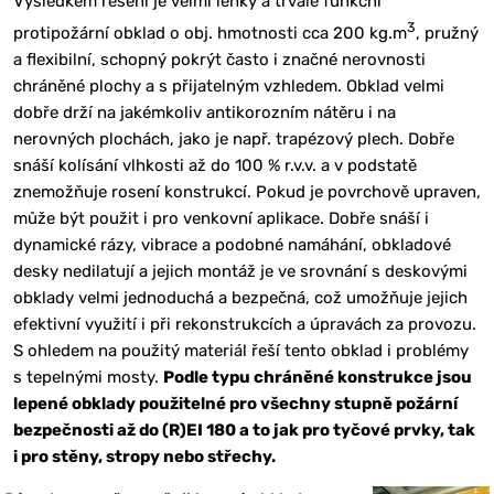
Výsledkem řešení je velmi lehký a trvale funkční
3
protipožární obklad o obj. hmotnosti cca 200 kg.m
, pružný
a flexibilní, schopný pokrýt často i značné nerovnosti
chráněné plochy a s přijatelným vzhledem. Obklad velmi
dobře drží na jakémkoliv antikorozním nátěru i na
nerovných plochách, jako je např. trapézový plech. Dobře
snáší kolísání vlhkosti až do 100 % r.v.v. a v podstatě
znemožňuje rosení konstrukcí. Pokud je povrchově upraven,
může být použit i pro venkovní aplikace. Dobře snáší i
dynamické rázy, vibrace a podobné namáhání, obkladové
desky nedilatují a jejich montáž je ve srovnání s deskovými
obklady velmi jednoduchá a bezpečná, což umožňuje jejich
efektivní využití i při rekonstrukcích a úpravách za provozu.
S ohledem na použitý materiál řeší tento obklad i problémy
s tepelnými mosty.
Podle typu chráněné konstrukce jsou
lepené obklady použitelné pro všechny stupně požární
bezpečnosti až do (R)EI 180 a to jak pro tyčové prvky, tak
i pro stěny, stropy nebo střechy.