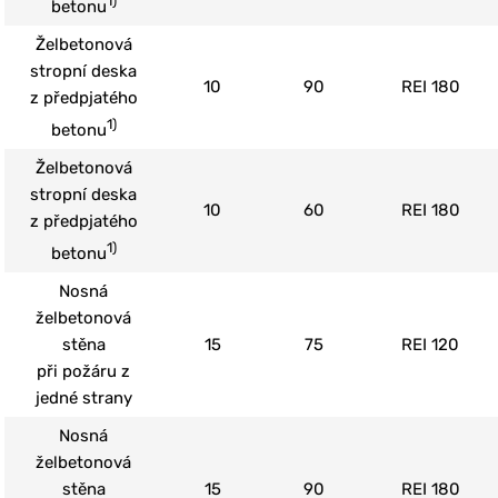
1)
betonu
Želbetonová
stropní deska
10
90
REI 180
z předpjatého
1)
betonu
Želbetonová
stropní deska
10
60
REI 180
z předpjatého
1)
betonu
Nosná
želbetonová
stěna
15
75
REI 120
při požáru z
jedné strany
Nosná
želbetonová
stěna
15
90
REI 180