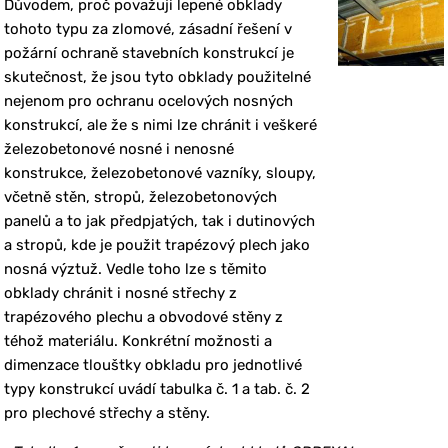
Důvodem, proč považuji lepené obklady
tohoto typu za zlomové, zásadní řešení v
požární ochraně stavebních konstrukcí je
skutečnost, že jsou tyto obklady použitelné
nejenom pro ochranu ocelových nosných
konstrukcí, ale že s nimi lze chránit i veškeré
železobetonové nosné i nenosné
konstrukce, železobetonové vazníky, sloupy,
včetně stěn, stropů, železobetonových
panelů a to jak předpjatých, tak i dutinových
a stropů, kde je použit trapézový plech jako
nosná výztuž. Vedle toho lze s těmito
obklady chránit i nosné střechy z
trapézového plechu a obvodové stěny z
téhož materiálu. Konkrétní možnosti a
dimenzace tlouštky obkladu pro jednotlivé
typy konstrukcí uvádí tabulka č. 1 a tab. č. 2
pro plechové střechy a stěny.