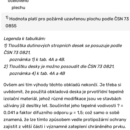
ocelového
plechu
1)
Hodnota platí pro požárně uzavřenou plochu podle ČSN 73
0855
Legenda k tabulkám:
1) Tlouštka dutinových stropních desek se posuzuje podle
ČSN 73 0821,
poznámka 1) k tab. 4A a 4B.
2) Tlouštku desky je možno posoudit dle ČSN 73 0821,
poznámka 4) k tab. 4A a 4B
Ovšem ani tím výhody těchto obkladů nekončí. Je třeba si
uvědomit, že použitá obkladová deska je prvotřídní tepelně
izolační materiál, jehož různé modifikace jsou ve stavbách
užívány již desítky let. Součinitel jeho tepelné vodivosti ? =
0,041 a faktor difuzního odporu µ = 1,5; což samo o sobě
znamená, že lze tímto způsobem vedle protipožární ochrany
zajistit z větší části i významné zateplení chráněného prvku.