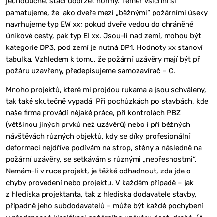
jednoduché, stačí dodržet normy. Téměř všichni si
pamatujeme, že jako dveře mezi „běžnými“ požárními úseky
navrhujeme typ EW xx; pokud dveře vedou do chráněné
únikové cesty, pak typ EI xx. Jsou-li nad zemí, mohou být
kategorie DP3, pod zemí je nutná DP1. Hodnoty xx stanoví
tabulka. Vzhledem k tomu, že požární uzávěry mají být při
požáru uzavřeny, předepisujeme samozavírač – C.
Mnoho projektů, které mi projdou rukama a jsou schváleny,
tak také skutečně vypadá. Při pochůzkách po stavbách, kde
naše firma provádí nějaké práce, při kontrolách PBZ
(většinou jiných prvků než uzávěrů) nebo i při běžných
návštěvách různých objektů, kdy se díky profesionální
deformaci nejdříve podívám na strop, stěny a následně na
požární uzávěry, se setkávám s různými „nepřesnostmi“.
Nemám-li v ruce projekt, je těžké odhadnout, zda jde o
chyby provedení nebo projektu. V každém případě – jak
z hlediska projektanta, tak z hlediska dodavatele stavby,
případně jeho subdodavatelů – může být každé pochybení