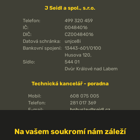
J Seidl a spol., s.r.o.
Telefon:
499 320 459
IČ:
00484016
DIČ:
CZ00484016
Datová schránka:
unjce8i
Bankovní spojení:
13443-601/0100
Husova 120,
Sídlo:
544 01
Dvůr Králové nad Labem
Technická kancelář - poradna
Mobil:
608 075 005
Telefon:
281 017 369
E-mail:
bohuslav@seidl.cz
Pražská 810/16,
Adresa kanceláře:
102 00
Na vašem soukromí nám záleží
Praha 15 - Hostivař