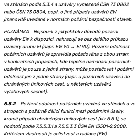
ve stěnách podle 5.3.4 a uzávěry vymezené ČSN 73 0802
nebo ČSN 73 0804, popř. o jiné případy uzávěrů EW
jmenovitě uvedené v normách požární bezpečnosti staveb.
POZNÁMKA Nejsou-li z jakýchkoliv důvodů požární
uzávěry EW k dispozici, nahrazují se bez dalšího průkazu
uzávěry druhu EI (např. EW 90 → EI 90). Požární odolnost
požárních uzávěrů je zpravidla požadována z obou stran;
v konkrétních případech, kde tepelné namáhání požárních
uzávěrů je pouze z jedné strany, může postačovat i požární
odolnost jen z jedné strany (např. u požárních uzávěrů do
chráněných únikových cest, u některých uzávěrů
výtahových šachet).
5.5.2
Požární odolnost požárních uzávěrů ve stěnách a ve
stropech s požárně dělicí funkcí mezi požárními úseky,
kromě případů chráněných únikových cest (viz 5.5.1), se
hodnotí podle 7.5.5.3.1 a 7.5.5.3.3 ČSN EN 13501-2:2008.
Kritériem vlastnosti je celistvost a radiace (EW).