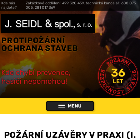
Kde nás
Zakázkové oddělení: 499 320 459, technická kancelář: 608 075
najdete?
005, 281 017 369
PROTIPOŽÁRNÍ
OCHRANA STAVEB
36
Kde chybí prevence,
hasiči nepomohou!
LET
MENU
POŽÁRNÍ UZÁVĚRY V PRAXI (I.