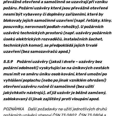
převážně otevřené a samočinně se uzavírají při vzniku
požáru. Požární uzávěry které jsou převážně otevřené
nesmí být vybaveny či doplněny zařízeními, které by
blokovaly jejich samočinné uzavření (např. řetízky, klíny,
posuvníky, nerovností podlah-rohožky). U požárních
uzávěrů technických prostorů (např. uzávěry požárních
úseků elektrických rozvaděčů, instalačních šachet,
technických komor), se předpokládá jejich trvalé
uzavření (bez samozavíračů apod.)
5.5.9
Požární uzávěry (jakož i dveře – uzávěry bez
požární odolnosti) vyskytující se na únikových cestách
musí mít ve směru úniku osob kování, které umožní po
vyhlášení poplachu (nebo po jinak vzniklém ohrožení)
otevření uzávěru ručně či samočinně (bez užití
jakýchkoliv nástrojů), ať již uzávěr je běžně zamčený,
zablokovaný či jinak zajištěný proti vloupání apod.
POZNÁMKA Další požadavky na užití jednotlivých druhů
požárních uzávěrů stanoví ČSN 73 0802, ČSN 73 0804 a