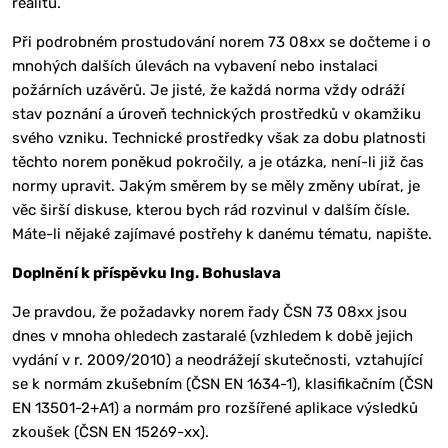
realitu.
Při podrobném prostudování norem 73 08xx se dočteme i o
mnohých dalších úlevách na vybavení nebo instalaci
požárních uzávěrů. Je jisté, že každá norma vždy odráží
stav poznání a úroveň technických prostředků v okamžiku
svého vzniku. Technické prostředky však za dobu platnosti
těchto norem poněkud pokročily, a je otázka, není-li již čas
normy upravit. Jakým směrem by se měly změny ubírat, je
věc širší diskuse, kterou bych rád rozvinul v dalším čísle.
Máte-li nějaké zajímavé postřehy k danému tématu, napište.
Doplnění k příspěvku Ing. Bohuslava
Je pravdou, že požadavky norem řady ČSN 73 08xx jsou
dnes v mnoha ohledech zastaralé (vzhledem k době jejich
vydání v r. 2009/2010) a neodrážejí skutečnosti, vztahující
se k normám zkušebním (ČSN EN 1634-1), klasifikačním (ČSN
EN 13501-2+A1) a normám pro rozšířené aplikace výsledků
zkoušek (ČSN EN 15269-xx).