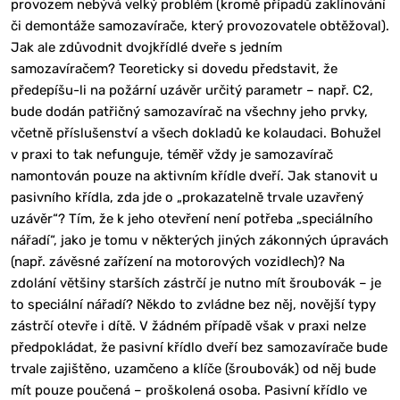
provozem nebývá velký problém (kromě případů zaklínování
či demontáže samozavírače, který provozovatele obtěžoval).
Jak ale zdůvodnit dvojkřídlé dveře s jedním
samozavíračem? Teoreticky si dovedu představit, že
předepíšu-li na požární uzávěr určitý parametr – např. C2,
bude dodán patřičný samozavírač na všechny jeho prvky,
včetně příslušenství a všech dokladů ke kolaudaci. Bohužel
v praxi to tak nefunguje, téměř vždy je samozavírač
namontován pouze na aktivním křídle dveří. Jak stanovit u
pasivního křídla, zda jde o „prokazatelně trvale uzavřený
uzávěr“? Tím, že k jeho otevření není potřeba „speciálního
nářadí“, jako je tomu v některých jiných zákonných úpravách
(např. závěsné zařízení na motorových vozidlech)? Na
zdolání většiny starších zástrčí je nutno mít šroubovák – je
to speciální nářadí? Někdo to zvládne bez něj, novější typy
zástrčí otevře i dítě. V žádném případě však v praxi nelze
předpokládat, že pasivní křídlo dveří bez samozavírače bude
trvale zajištěno, uzamčeno a klíče (šroubovák) od něj bude
mít pouze poučená – proškolená osoba. Pasivní křídlo ve