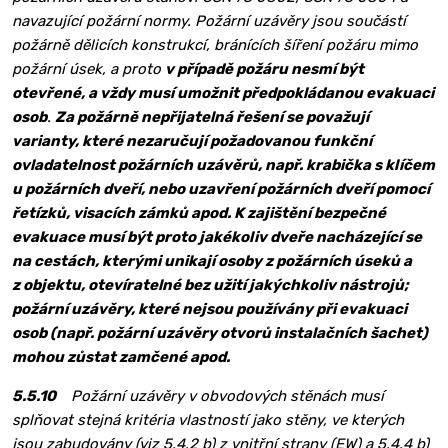
navazující požární normy. Požární uzávěry jsou součástí
požárně dělicích konstrukcí, bránících šíření požáru mimo
požární úsek, a proto
v případě požáru nesmí být
otevřené, a vždy musí umožnit předpokládanou evakuaci
osob
.
Za požárně nepřijatelná řešení se považují
varianty, které nezaručují požadovanou funkční
ovladatelnost požárních uzávěrů, např. krabička s klíčem
u požárních dveří, nebo uzavření požárních dveří po­mocí
řetízků, visacích zámků apod. K zajištění bezpečné
evakuace musí být proto jakékoliv dveře nacházející se
na cestách, kterými unikají osoby z požárních úseků a
z objektu, otevíratelné bez užití jakýchkoliv nástrojů;
požární uzávěry, které nejsou používány při evakuaci
osob (např. požární uzávěry otvorů instalačních šachet)
mohou zůstat zamčené apod.
5.5.10
Požární uzávěry v obvodových stěnách musí
splňovat stejná kritéria vlastností jako stěny, ve kterých
jsou zabudovány (viz 5.4.2 b) z vnitřní strany (EW) a 5.4.4 b)