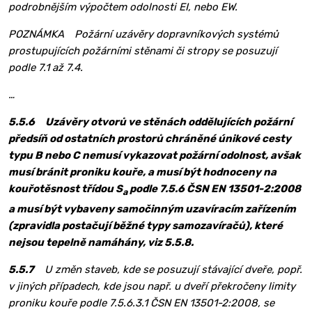
podrobnějším výpočtem odolnosti EI, nebo EW.
POZNÁMKA Požární uzávěry dopravníkových systémů
prostupujících požárními stěnami či stropy se posuzují
podle 7.1 až 7.4.
…
5.5.6 Uzávěry otvorů ve stěnách oddělujících požární
předsíň od ostatních prostorů chráněné únikové cesty
typu B nebo C nemusí vykazovat požární odolnost, avšak
musí bránit proniku kouře, a musí být hodnoceny na
kouřotěsnost třídou S
podle 7.5.6 ČSN EN 13501-2:2008
a
a musí být vybaveny samočinným uzavíracím zařízením
(zpravidla postačují běžné typy samozavíračů), které
nejsou tepelně namáhány, viz 5.5.8.
5.5.7
U změn staveb, kde se posuzují stávající dveře, popř.
v jiných případech, kde jsou např. u dveří překročeny limity
proniku kouře podle 7.5.6.3.1 ČSN EN 13501-2:2008, se