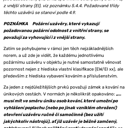
z vnější strany (EI), viz poznámku 5.4.4. Požadované třídy
těchto uzávěrů se stanoví podle 4.9.
POZNÁMKA Požární uzávěry, které vykazují
požadovanou požární odolnost z vnitřní strany, se
považují za vyhovující i z vnější strany.
Zatím se pohybujeme v rámci jen těch nejzákladnějších
norem, a už zde je vidět, že každému jednotlivému
požárnímu uzávěru v objektu je nutné samostatně věnovat
pozornost nejen z hlediska vlastní klasifikace (EW/EI xx), ale
především z hlediska vybavení kováním a příslušenstvím.
Za jeden z nejdůležitějších prvků považuji zámek a kování na
únikových cestách. V normách je několikrát opakováno:
„…
musí mít ve směru úniku osob kování, které umožní po
vyhlášení poplachu (nebo po jinak vzniklém ohrožení)
otevření uzávěru ručně či samočinně (bez užití
jakýchkoliv nástrojů), ať již uzávěr je běžně zamčený,