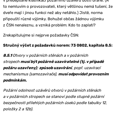
v předepsané klasifikaci požárního uzávěru dosti drahé. (A
to nemluvím o provozovateli, který většinou nemá tušení, že
dveře mají i jinou funkci než aby netáhlo.) Jistě, norma
připouští různé výjimky. Bohužel občas žádnou výjimku
z ČSN nenaleznu, a vzniká problém: Kdo to zaplatí?
Zrekapitulujme si nejprve požadavky ČSN:
Stručný výčet z požadavků norem: 73 0802, kapitola 8.5:
8.5.1
Otvory v požárních stěnách a v požárních
stropech
musí být požárně uzavíratelné (tj. v případě
požáru uzavřeny)
;
způsob uzavírání
, popř. uzavírací
mechanismus (samozavírače),
musí odpovídat provozním
podmínkám.
Požární odolnost uzávěrů otvorů v požárních stěnách
a v požárních stropech se stanoví podle stupně požární
bezpečnosti přilehlých požárních úseků podle tabulky 12,
položky 2 a 12b).