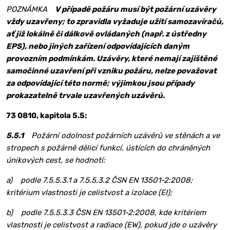
POZNÁMKA
V případě požáru musí být požární uzávěry
vždy uzavřeny; to zpravidla vyžaduje užití samozavíračů,
ať již lokálně či dálkově ovládaných (např. z ústředny
EPS), nebo jiných zařízení odpovídajících daným
provozním podmínkám. Uzávěry, které nemají zajištěné
samočinné uzavření při vzniku požáru, nelze považovat
za odpovídající této normě; výjimkou jsou případy
prokazatelně trvale uzavřených uzávěrů.
73 0810, kapitola 5.5:
5.5.1
Požární odolnost požárních uzávěrů ve stěnách a ve
stropech s požárně dělicí funkcí, ústících do chráněných
únikových cest, se hodnotí:
a)
podle 7.5.5.3.1 a 7.5.5.3.2 ČSN EN 13501-2:2008;
kritérium vlastnosti je celistvost a izolace (EI);
b)
podle 7.5.5.3.3 ČSN EN 13501-2:2008, kde kritériem
vlastnosti je celistvost a radiace (EW), pokud jde o uzávěry