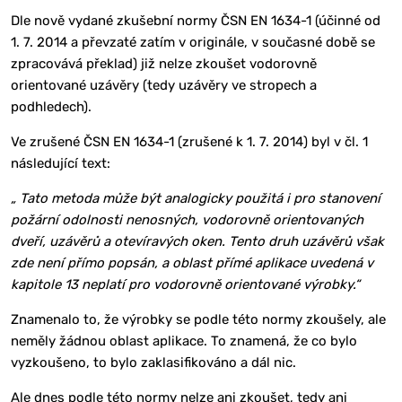
Dle nově vydané zkušební normy ČSN EN 1634-1 (účinné od
1. 7. 2014 a převzaté zatím v originále, v současné době se
zpracovává překlad) již nelze zkoušet vodorovně
orientované uzávěry (tedy uzávěry ve stropech a
podhledech).
Ve zrušené ČSN EN 1634-1 (zrušené k 1. 7. 2014) byl v čl. 1
následující text:
„ Tato metoda může být analogicky použitá i pro stanovení
požární odolnosti nenosných, vodorovně orientovaných
dveří, uzávěrů a otevíravých oken. Tento druh uzávěrů však
zde není přímo popsán, a oblast přímé aplikace uvedená v
kapitole 13 neplatí pro vodorovně orientované výrobky.“
Znamenalo to, že výrobky se podle této normy zkoušely, ale
neměly žádnou oblast aplikace. To znamená, že co bylo
vyzkoušeno, to bylo zaklasifikováno a dál nic.
Ale dnes podle této normy nelze ani zkoušet, tedy ani