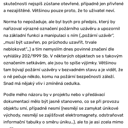
skutečnosti nejspíš zůstane otevřené, případně jen přivřené
a nezajištěné. Většinou pouze proto, že to uživatel neví.
Norma to nepožaduje, ale byl bych pro předpis, který by
nařizoval výrazné označení požárního uzávěru a upozornil
na základní funkci a manipulaci s ním („požární uzávěr“,
„musí být uzavřen, po průchodu uzavřít, trvale
neblokovat“…) a tím nemyslím dnes povinné značení dle
vyhlášky 202/1999 Sb. V některých objektech se s takovým
označením setkávám, ale jsou to spíše výjimky. Většinou
tam bývají požární uzávěry v bezvadném stavu a je vidět, že
o ně pečuje někdo, komu na požární bezpečnosti záleží.
Snad má nějaký vliv i zmíněná cedulka.
Podle mého názoru by v projektu nebo v předávací
dokumentaci mělo být jasně stanoveno, co se při provozu
objektu smí, případně nesmí (nesmějí se zamykat únikové
východy, nesmějí se zajišťovat elektromagnety, odstraňovat
informační tabulky o směru úniku…), ale to je asi zcela mimo