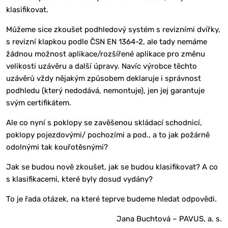
klasifikovat.
Můžeme sice zkoušet podhledový systém s revizními dvířky,
s revizní klapkou podle ČSN EN 1364-2, ale tady nemáme
žádnou možnost aplikace/rozšířené aplikace pro změnu
velikosti uzávěru a další úpravy. Navíc výrobce těchto
uzávěrů vždy nějakým způsobem deklaruje i správnost
podhledu (který nedodává, nemontuje), jen jej garantuje
svým certifikátem.
Ale co nyní s poklopy se zavěšenou skládací schodnicí,
poklopy pojezdovými/ pochozími a pod., a to jak požárně
odolnými tak kouřotěsnými?
Jak se budou nově zkoušet, jak se budou klasifikovat? A co
s klasifikacemi, které byly dosud vydány?
To je řada otázek, na které teprve budeme hledat odpovědi.
Jana Buchtová – PAVUS, a. s.