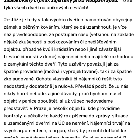
zablokovaný či jinak zajištěný proti vloupání apod.“
To se
týká všech dveří na únikových cestách!
Jestliže je tedy v takovýchto dveřích namontován obyčejný
zámek s běžným kováním, který se dá uzamknout, je více
než pravděpodobné, že postupem času (většinou na základě
nějaké zkušenosti s poškozováním či znečišťováním
objektu, případně kvůli krádežím nebo i jiné závažnější
trestné činnosti v domě) nájemníci nebo majitelé rozhodnou
o zamykání těchto dveří. Tyto uzávěry považuji jak za
špatně provedené (možná i vyprojektované), tak i za špatně
zkolaudované. Ochota vlastníků či nájemníků řešit tyto
nedostatky dodatečně je nulová. Převládá pocit, že „u nás
nikdy hořet nebude, a jiné důvody, proč bychom museli
objekt v panice opouštět, si už vůbec nedovedeme
představit“. V Praze je několik objektů, kde provádíme
kontroly, a ačkoliv to každý rok píšeme do zprávy, situace
s uzamčenými dveřmi na ÚC se nemění. Nájemníci trvají na
svých argumentech, a orgán, který by je mohl dotlačit ke