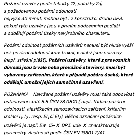
Požární uzávěry podle tabulky 12, položky 2a)
s požadovanou požární odolností
nejvýše 30 minut, mohou být i z konstrukcí druhu DP3,
pokud tyto uzávěry jsou v prvním podzemním podlaží
a oddělují požární úseky nevýrobního charakteru.
Požární odolnost požárních uzávěrů nemusí být nikde vyšší
než požár­ní odolnost konstrukcí, v nichž jsou osazeny
(např. střešní plášť).
Požární uzávěry, které z provozních
důvodů jsou trvale nebo převážně otevřeny, musí být
vybaveny zařízením, které v případě požáru úseků, které
oddělují, umožní jejich samočinné uzavření.
POZNÁMKA Navržené požární uzávěry musí také odpovídat
ustanovení statě 5.5 ČSN 73 0810 ( např. třídám požární
odolnosti, klasifikacím samozavíracích zařízení, kriteriím
izolací I
, I
, resp. EI
či EI
). Běžné označení požárních
1
2
1
2
uzávěrů je např. EW 15- X DP3, kde X charakterizuje
parametry vlastností podle ČSN EN 13501-2/A1.