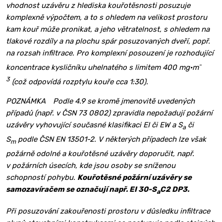
vhodnost uzávěru z hlediska kouřotěsnosti posuzuje
komplexně výpočtem, a to s ohledem na velikost prostoru
kam kouř může pronikat, a jeho větratelnost, s ohledem na
tlakové rozdíly a na plochu spár posuzovaných dveří, popř.
na rozsah infiltrace. Pro komplexní posouzení je rozhodující
-
koncentrace kysličníku uhelnatého s limitem 400 mg·m
3
(což odpovídá rozptylu kouře cca 1:30).
POZNÁMKA Podle 4.9 se kromě jmenovitě uvedených
případů (např. v ČSN 73 0802) zpravidla nepožadují požární
uzávěry vyhovující současné klasifikaci EI či EW a S
či
a
S
podle ČSN EN 13501-2. V některých případech lze však
m
požárně odolné a kouřotěsné uzávěry doporučit, např.
v požárních úsecích, kde jsou osoby se sníženou
schopností pohybu.
Kouřotěsné požární uzávěry se
samozavíračem se označují např. EI 30-S
C2 DP3.
a
Při posuzování zakouřenosti prostoru v důsledku infiltrace