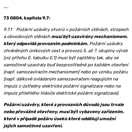
…..
73 0804, kapitola 9.7:
9.7.1 Požární uzávěry otvorů v požárních stěnách, stropech
a obvodových stěnách
musí být uzavírány mechanismem,
který odpovídá provozním podmínkám.
Požární uzávěry
chráněných únikových cest a provozů 5. až 7. skupiny výrob
(viz přílohu E, tabulku E.1) musí být zajištěny tak, aby se
samočinně uzavíraly buď bezprostředně po každém otevření
(např. samozavíracím mechanismem) nebo po vzniku požáru
(např. dálkově ovládaným samozavíračem reagujícím na
impulz z ústředny elektrické požární signalizace nebo na
impulz přilehlého hlásiče elektrické požární signalizace).
Požární uzávěry, které z provozních důvodů jsou trvale
nebo převážně otevřeny, musí být vybaveny zařízením,
které v případě požáru úseků které oddělují umožní
jejich samočinné uzavření.