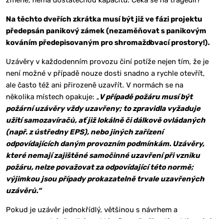
změně, nemá dostatečnou kapacitu. Čeká se na tragédii?
Na těchto dveřích zkrátka musí být již ve fázi projektu
předepsán panikový zámek (nezaměňovat s panikovým
kováním předepisovaným pro shromažďovací prostory!).
Uzávěry v každodenním provozu činí potíže nejen tím, že je
není možné v případě nouze dosti snadno a rychle otevřít,
ale často též ani přirozeně uzavřít. V normách se na
několika místech opakuje: „
V případě požáru musí být
požární uzávěry vždy uzavřeny; to zpravidla vyžaduje
užití samozavíračů, ať již lokálně či dálkově ovládaných
(např. z ústředny EPS), nebo jiných zařízení
odpovídajících daným provozním podmínkám. Uzávěry,
které nemají zajištěné samočinné uzavření při vzniku
požáru, nelze považovat za odpovídající této normě;
výjimkou jsou případy prokazatelně trvale uzavřených
uzávěrů.“
Pokud je uzávěr jednokřídlý, většinou s návrhem a