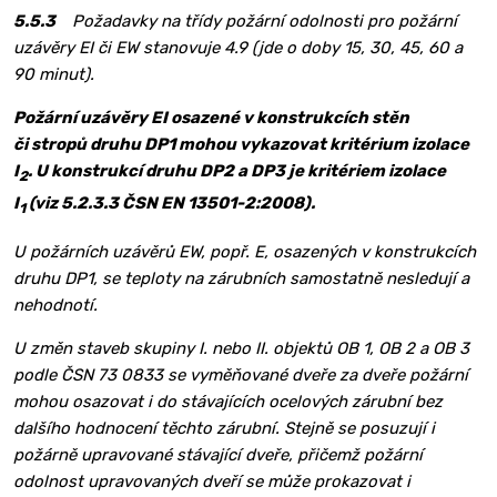
5.5.3
Požadavky na třídy požární odolnosti pro požární
uzávěry EI či EW stanovuje 4.9 (jde o doby 15, 30, 45, 60 a
90 minut).
Požární uzávěry EI osazené v konstrukcích stěn
či stropů druhu DP1 mohou vykazovat kritérium izolace
I
. U konstrukcí druhu DP2 a DP3 je kritériem izolace
2
I
(viz 5.2.3.3 ČSN EN 13501-2:2008).
1
U požárních uzávěrů EW, popř. E, osazených v konstrukcích
druhu DP1, se teploty na zárubních samostatně nesledují a
nehodnotí.
U změn staveb skupiny I. nebo II. objektů OB 1, OB 2 a OB 3
podle ČSN 73 0833 se vyměňované dveře za dveře požární
mohou osazovat i do stávajících ocelových zárubní bez
dalšího hodnocení těchto zárubní. Stejně se posuzují i
požárně upravované stávající dveře, přičemž požární
odolnost upravovaných dveří se může prokazovat i