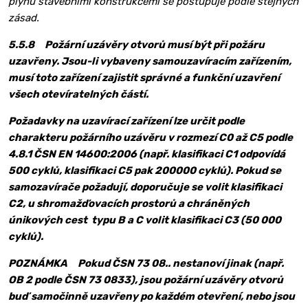
plynů stavebními konstrukcemi se postupuje podle stejných
zásad.
5.5.8
Požární uzávěry otvorů musí být při požáru
uzavřeny. Jsou-li vybaveny samouzavíracím zařízením,
musí toto zařízení zajistit správné a funkční uzavření
všech otevíratelných částí.
Požadavky na uzavírací zařízení lze určit podle
charakteru požárního uzávěru v rozmezí C0 až C5 podle
4.8.1 ČSN EN 14600:2006 (např. klasifikaci C1 odpovídá
500 cyklů, klasifikaci C5 pak 200000 cyklů). Pokud se
samozavírače požadují, doporučuje se volit klasifikaci
C2, u shromažďovacích prostorů a chráněných
únikových cest typu B a C volit klasifikaci C3 (50 000
cyklů).
POZNÁMKA Pokud ČSN 73 08.. nestanoví jinak (např.
OB 2 podle ČSN 73 0833), jsou požární uzávěry otvorů
buď samočinně uzavřeny po každém otevření, nebo jsou