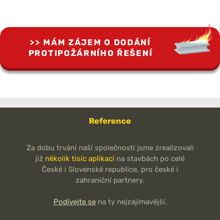
MÁM ZÁJEM O DODÁNÍ
PROTIPOŽÁRNÍHO ŘEŠENÍ
Reference
Za dobu trvání naší společnosti jsme zrealizovali
již
několik tisíc aplikací
na stavbách po celé
České i Slovenské republice, pro české i
zahraniční partnery.
Podívejte se
na ty nejzajímavější.