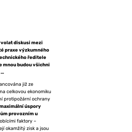
yvolat diskusi mezi
leté praxe výzkumného
technického ředitele
 se mnou budou všichni
 …
nancována již ze
ři na celkovou ekonomiku
ní protipožární ochrany
o maximální úspory
adům provozním u
bícími faktory –
jí okamžitý zisk a jsou