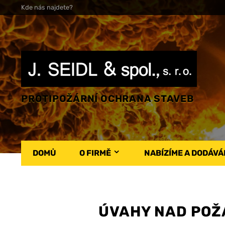
Kde nás najdete?
PROTIPOŽÁRNÍ OCHRANA STAVEB
DOMŮ
O FIRMĚ
NABÍZÍME A DODÁV
ÚVAHY NAD POŽÁ