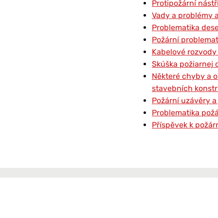
Protipožární nástř
Vady a problémy a
Problematika dese
Požární problemat
Kabelové rozvody 
Skúška požiarnej o
Některé chyby a om
stavebních konstr
Požární uzávěry a
Problematika požá
Příspěvek k požárn