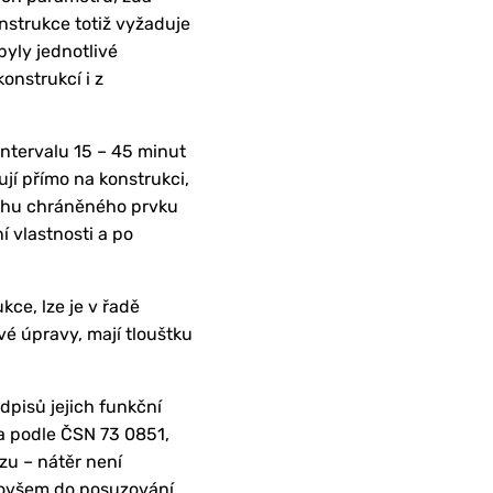
nstrukce totiž vyžaduje
yly jednotlivé
onstrukcí i z
ntervalu 15 – 45 minut
ují přímo na konstrukci,
vrchu chráněného prvku
í vlastnosti a po
kce, lze je v řadě
é úpravy, mají tlouštku
dpisů jejich funkční
a podle ČSN 73 0851,
zu – nátěr není
e ovšem do posuzování