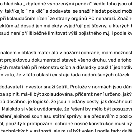
ho hlediska „zbytečně vyhozenými penězi“. Vedle toho jsou 
 takříkajíc “ na klíč“ a dodavatel se snaží hledat pokud možn
e při kolaudačním řízení ze strany orgánů PO nenarazí. Značno
jektům až dosud jen málokdy vyjadřují pojišťovny, u kterých 
ud není příliš běžné limitovat výši pojistného m.j. i podle k
nalcem v oblasti materiálů v požární ochraně, mám možnost 
at projektovou dokumentaci staveb všeho druhu, vedle toho 
ých materiálů při rekonstrukcích a důsledky použití jednotl
zato, že v této oblasti existuje řada nedořešených otázek:
dodavatel i investor snaží šetřit. Protože v normách jsou dá
avba splnit, má-li být zkolaudována, přičemž není určeno, jak
 dosáhne, je logické, že jsou hledány cesty, jak dosáhnout
 Málokdo si však uvědomuje, že řešení by mělo být posuzov
ažení jakéhosi souhlasu státní správy, ale především z poz
iál, použitý k protipožární ochraně nosné konstrukce musí 
technických vlastností, ale musí být volen i podle řady dal