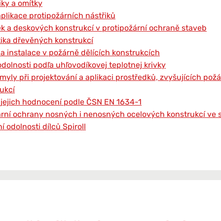
iky a omítky
plikace protipožárních nástřiků
k a deskových konstrukcí v protipožární ochraně staveb
ika dřevěných konstrukcí
a instalace v požárně dělících konstrukcích
dolnosti podľa uhľovodíkovej teplotnej krivky
yly při projektování a aplikaci prostředků, zvyšujících požá
ukcí
 jejich hodnocení podle ČSN EN 1634-1
rní ochrany nosných i nenosných ocelových konstrukcí ve 
í odolnosti dílců Spiroll