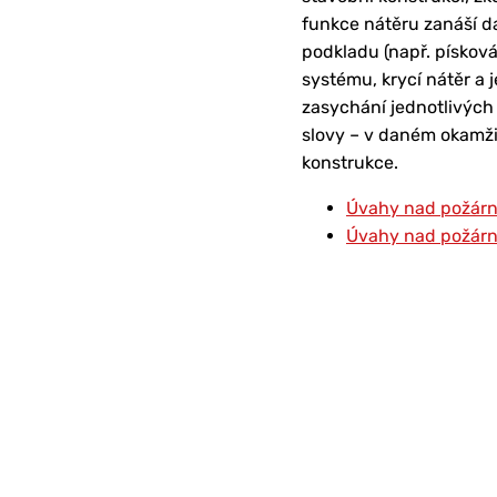
funkce nátěru zanáší da
podkladu (např. písková
systému, krycí nátěr a 
zasychání jednotlivých 
slovy – v daném okamži
konstrukce.
Úvahy nad požární
Úvahy nad požární