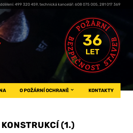
ddělení: 499 320 459, technická kancelář: 608 075 005, 281 017 369
36
,
LET
NA
O POŽÁRNÍ OCHRANĚ
KONTAKTY
KONSTRUKCÍ (1.)