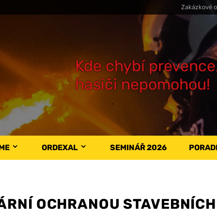
Zakázkové o
Kde chybí prevence
hasiči nepomohou!
ÁME
ORDEXAL
SEMINÁŘ 2026
PORAD
RNÍ OCHRANOU STAVEBNÍCH 