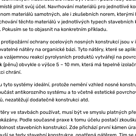
stě plnit svůj účel. Navrhování materiálů pro jednotlivé ko
nom materiálů samotných, ale i zkušebních norem, kterými b
chování těchto materiálů v jednotlivých typech stavebních k
 Pokusím se to objasnit na konkretním příkladu.
 protipožární ochrany ocelových nosných konstrukcí jsou v i
vatelné nátěry na organické bázi. Tyto nátěry, které se aplik
jí a vzájemnou reakcí pyrolysních produktů vytvářejí na po
 (pěnu) obvykle o výšce 5 – 10 mm, která má tepelně izolačn
ci chrání.
ou tyto systémy ideální, protože nemění vzhled nosné konstru
oučást antikorozního systému a to včetně estetické povrchov
, nezatěžují dodatečně konstrukci atd.
těry ve stavbách používat, musí být ve smyslu platných pře
rokázány. Podle současné praxe k tomu účelu postačí zkoušk
dolnost stavebních konstrukcí. Zde přichází první kámen úra
kouší se tedy stavební konstrukce, opatřená nátěrem. Tím s