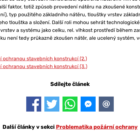
lší faktor, totiž způsob provedení nátěru na zkoušené konstru
ní), typ použitého základního nátěru, tlouštky vrstev základ
jeho tlouštka a složení. Další roli mohou sehrát technologick
vrstev a systému jako celku, rel. vlhkost prostředí během z
ku není tedy průkazně zkoušen nátěr, ale ucelený systém, v
 ochranou stavebních konstrukcí (2.)
 ochranou stavebních konstrukcí (3.)
Sdílejte článek
Další články v sekci
Problematika požární ochrany