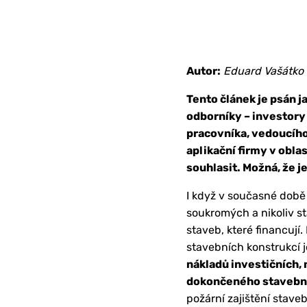
Autor:
Eduard Vašátko
Tento článek je psán j
odborníky – investory
pracovníka, vedoucího
aplikační firmy v obla
souhlasit. Možná, že j
I když v současné době 
soukromých a nikoliv st
staveb, které financují
stavebních konstrukcí j
nákladů investičních,
dokončeného stavební
požární zajištění staveb