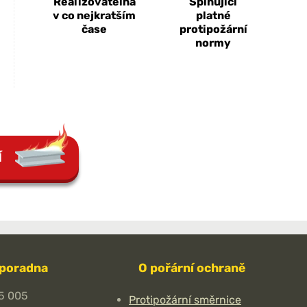
Realizovatelná
Splňující
v co nejkratším
platné
čase
protipožární
normy
Í
 poradna
O pořární ochraně
5 005
Protipožární směrnice