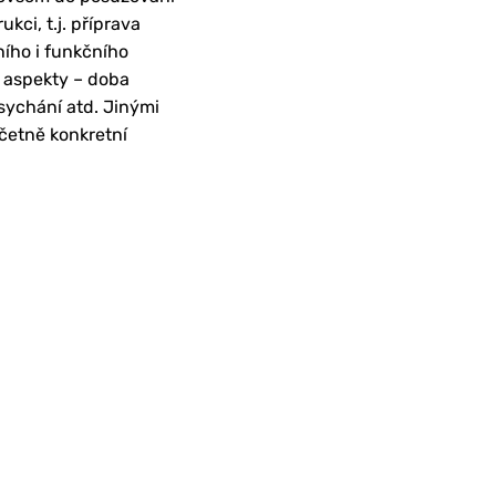
kci, t.j. příprava
ního i funkčního
é aspekty – doba
asychání atd. Jinými
četně konkretní