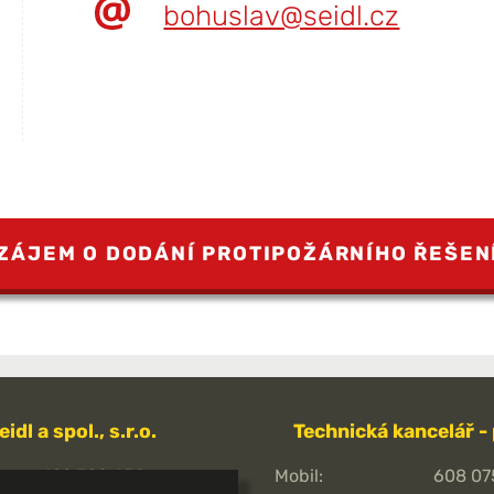
bohuslav@seidl.cz
ZÁJEM O DODÁNÍ PROTIPOŽÁRNÍHO ŘEŠEN
eidl a spol., s.r.o.
Technická kancelář -
499 320 459
Mobil:
608 07