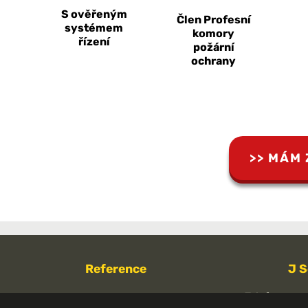
S ověřeným
Člen Profesní
systémem
komory
řízení
požární
ochrany
MÁM 
Reference
J S
Telefon:
Za dobu trvání naší