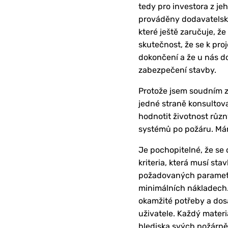
tedy pro investora z je
prováděny dodavatelsky,
které ještě zaručuje, ž
skutečnost, že se k pro
dokončení a že u nás dos
zabezpečení stavby.
Protože jsem soudním z
jedné straně konsultov
hodnotit životnost různ
systémů po požáru. Mám 
Je pochopitelné, že se 
kriteria, která musí st
požadovaných parametrů
minimálních nákladech.
okamžité potřeby a dos
uživatele. Každý mater
hlediska svých požárně 