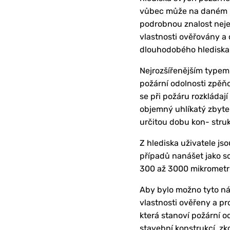
vůbec může na daném mí
podrobnou znalost neje
vlastnosti ověřovány a 
dlouhodobého hlediska.
Nejrozšířenějším typem
požární odolnosti zpěňo
se při požáru rozkláda
objemný uhlíkatý zbytek
určitou dobu kon- struk
Z hlediska uživatele js
případů nanášet jako s
300 až 3000 mikrometrů
Aby bylo možno tyto ná
vlastnosti ověřeny a p
která stanoví požární o
stavební konstrukcí, z