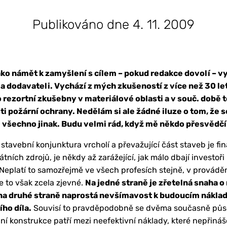
Publikováno dne 4. 11. 2009
ako námět k zamyšlení s cílem – pokud redakce dovolí – v
 a dodavateli. Vychází z mých zkušeností z více než 30 
 rezortní zkušebny v materiálové oblasti a v souč. době 
sti požární ochrany. Nedělám si ale žádné iluze o tom, že
e všechno jinak. Budu velmi rád, když mě někdo přesvědčí
stavební konjunktura vrcholí a převažující část staveb je fi
átních zdrojů, je někdy až zarážející, jak málo dbají investo
. Neplatí to samozřejmě ve všech profesích stejně, v provádě
e to však zcela zjevné.
Na jedné straně je zřetelná snaha 
 na druhé straně naprostá nevšímavost k budoucím nákl
ho díla.
Souvisí to pravděpodobně se dvěma současně půso
ní konstrukce patří mezi neefektivní náklady, které nepřináše