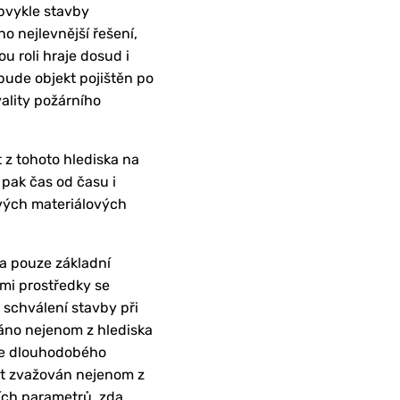
obvykle stavby
o nejlevnější řešení,
u roli hraje dosud i
bude objekt pojištěn po
vality požárního
z tohoto hlediska na
pak čas od času i
ivých materiálových
na pouze základní
ými prostředky se
 schválení stavby při
áno nejenom z hlediska
ice dlouhodobého
být zvažován nejenom z
ších parametrů, zda